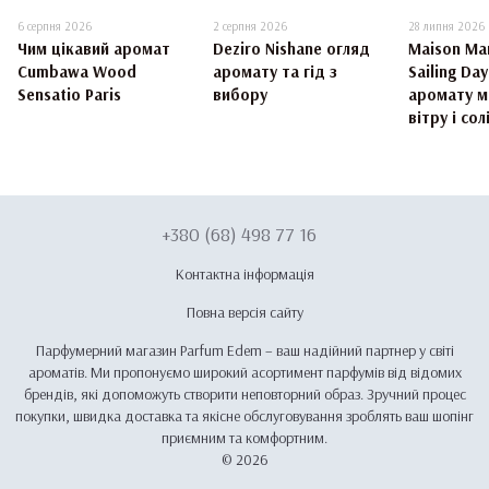
6 серпня 2026
2 серпня 2026
28 липня 2026
Чим цікавий аромат
Deziro Nishane огляд
Maison Mar
Cumbawa Wood
аромату та гід з
Sailing Da
Sensatio Paris
вибору
аромату м
вітру і сол
+380 (68) 498 77 16
Контактна інформація
Повна версія сайту
Парфумерний магазин Parfum Edem – ваш надійний партнер у світі
ароматів. Ми пропонуємо широкий асортимент парфумів від відомих
брендів, які допоможуть створити неповторний образ. Зручний процес
покупки, швидка доставка та якісне обслуговування зроблять ваш шопінг
приємним та комфортним.
© 2026