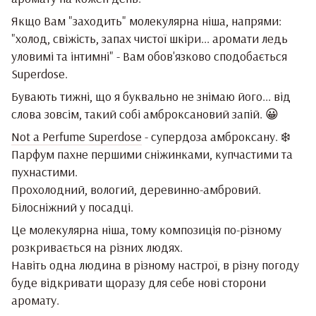
Якщо Вам "заходить" молекулярна ніша, напрями:
"холод, свіжість, запах чистої шкіри... аромати ледь
уловимі та інтимні" - Вам обов'язково сподобається
Superdose.
Бувають тижні, що я буквально не знімаю його... від
слова зовсім, такий собі амброксановий запій. 😀
Not a Perfume Superdose
- супердоза амброксану. ❄️
Парфум пахне першими сніжинками, купчастими та
пухнастими.
Прохолодний, вологий, деревинно-амбровий.
Білосніжний у посадці.
Це молекулярна ніша, тому композиція по-різному
розкривається на різних людях.
Навіть одна людина в різному настрої, в різну погоду
буде відкривати щоразу для себе нові сторони
аромату.