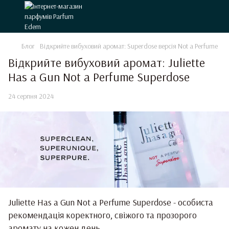
Блог
Відкрийте вибуховий аромат: Superdose версія Not a Perfume
Відкрийте вибуховий аромат: Juliette
Has a Gun Not a Perfume Superdose
24 серпня 2024
Juliette Has a Gun Not a Perfume Superdose - особиста
рекомендація коректного, свіжого та прозорого
аромату на кожен день.