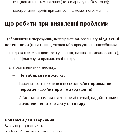
невідповідність замовленню (не той артикул, об’єм тощо);
прострочений термін придатності на момент отримання.
Що робити при виявленні проблеми
Щоб уникнути непорозумінь, перевіряйте замовлення
у відділенні
перевізника
(Нова Пошта, Укрпошта) у присутності співробітника.
Переконайтеся в цілісності упаковки, наявності слюди (якщо є),
стані флакону та правильності товару.
У разі виявлення дефекту:
Не забирайте посилку.
Разом із працівником пошти складіть
Акт приймання-
передачі
(або
Акт про пошкодження
).
Зв’яжіться з нами за телефоном або email, надайте
номер
замовлення
,
фото акту
та
товару
.
Контакти для звернення:
📞 +380 (68) 498-77-16
Графік роботи: Пн-Пт 10:00 - 18:00