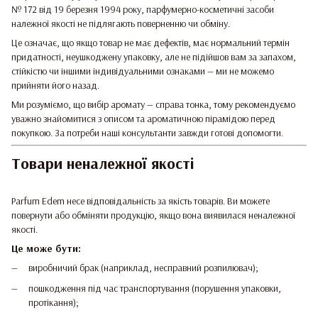
№ 172 від 19 березня 1994 року, парфумерно-косметичні засоби
належної якості не підлягають поверненню чи обміну.
Це означає, що якщо товар не має дефектів, має нормальний термін
придатності, неушкоджену упаковку, але не підійшов вам за запахом,
стійкістю чи іншими індивідуальними ознаками — ми не можемо
прийняти його назад.
Ми розуміємо, що вибір аромату — справа тонка, тому рекомендуємо
уважно знайомитися з описом та ароматичною пірамідою перед
покупкою. За потреби наші консультанти завжди готові допомогти.
Товари неналежної якості
Parfum Edem несе відповідальність за якість товарів. Ви можете
повернути або обміняти продукцію, якщо вона виявилася неналежної
якості.
Це може бути:
виробничий брак (наприклад, несправний розпилювач);
пошкодження під час транспортування (порушення упаковки,
протікання);