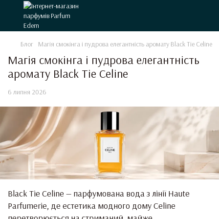
Блог
Магія смокінга і пудрова елегантність аромату Black Tie Celine
Магія смокінга і пудрова елегантність
аромату Black Tie Celine
6 липня 2026
Black Tie Celine — парфумована вода з лінії Haute
Parfumerie, де естетика модного дому Celine
перетворюється на стриманий, майже