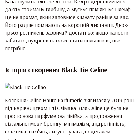
База звучить ближче до тіла. Кедр і деревний мох
дають стриману глибину, а мускус пом’якшує шлейф.
Це не аромат, який заповнює кімнату раніше за вас.
Його радше помічають на короткій дистанції. Двох-
трьох розпилень зазвичай достатньо: якщо нанести
забагато, пудровість може стати щільнішою, ніж
потрібно.
Історія створення Black Tie Celine
Колекція Celine Haute Parfumerie з’явилася у 2019 році
під керівництвом Еді Слімана. Для Celine це була не
просто нова парфумерна лінійка, а продовження
візуальної мови бренду: мінімалізм, андрогінність,
естетика, пам’ять, силует і увага до деталей.