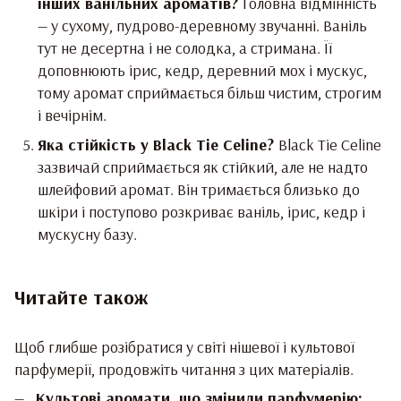
інших ванільних ароматів?
Головна відмінність
— у сухому, пудрово-деревному звучанні. Ваніль
тут не десертна і не солодка, а стримана. Її
доповнюють ірис, кедр, деревний мох і мускус,
тому аромат сприймається більш чистим, строгим
і вечірнім.
Яка стійкість у Black Tie Celine?
Black Tie Celine
зазвичай сприймається як стійкий, але не надто
шлейфовий аромат. Він тримається близько до
шкіри і поступово розкриває ваніль, ірис, кедр і
мускусну базу.
Читайте також
Щоб глибше розібратися у світі нішевої і культової
парфумерії, продовжіть читання з цих матеріалів.
Культові аромати, що змінили парфумерію: