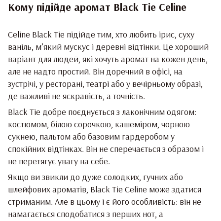
Кому підійде аромат Black Tie Celine
Celine Black Tie підійде тим, хто любить ірис, суху
ваніль, м’який мускус і деревні відтінки. Це хороший
варіант для людей, які хочуть аромат на кожен день,
але не надто простий. Він доречний в офісі, на
зустрічі, у ресторані, театрі або у вечірньому образі,
де важливі не яскравість, а точність.
Black Tie добре поєднується з лаконічним одягом:
костюмом, білою сорочкою, кашеміром, чорною
сукнею, пальтом або базовим гардеробом у
спокійних відтінках. Він не сперечається з образом і
не перетягує увагу на себе.
Якщо ви звикли до дуже солодких, гучних або
шлейфових ароматів, Black Tie Celine може здатися
стриманим. Але в цьому і є його особливість: він не
намагається сподобатися з перших нот, а