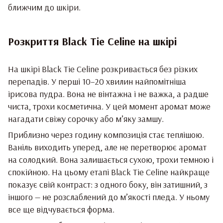
ближчим до шкіри.
Розкриття Black Tie Celine на шкірі
На шкірі Black Tie Celine розкривається без різких
перепадів. У перші 10–20 хвилин найпомітніша
ірисова пудра. Вона не вінтажна і не важка, а радше
чиста, трохи косметична. У цей момент аромат може
нагадати свіжу сорочку або м’яку замшу.
Приблизно через годину композиція стає теплішою.
Ваніль виходить уперед, але не перетворює аромат
на солодкий. Вона залишається сухою, трохи темною і
спокійною. На цьому етапі Black Tie Celine найкраще
показує свій контраст: з одного боку, він затишний, з
іншого — не розслаблений до м’якості пледа. У ньому
все ще відчувається форма.