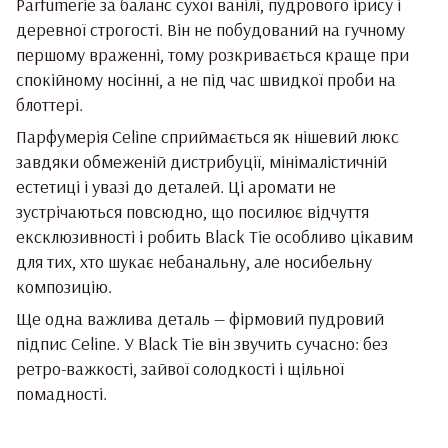
Parfumerie за баланс сухої ванілі, пудрового ірису і
деревної строгості. Він не побудований на гучному
першому враженні, тому розкривається краще при
спокійному носінні, а не під час швидкої проби на
блоттері.
Парфумерія Celine сприймається як нішевий люкс
завдяки обмеженій дистрибуції, мінімалістичній
естетиці і увазі до деталей. Ці аромати не
зустрічаються повсюдно, що посилює відчуття
ексклюзивності і робить Black Tie особливо цікавим
для тих, хто шукає небанальну, але носибельну
композицію.
Ще одна важлива деталь — фірмовий пудровий
підпис Celine. У Black Tie він звучить сучасно: без
ретро-важкості, зайвої солодкості і щільної
помадності.