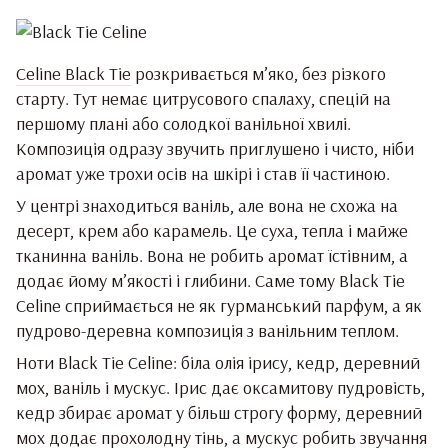
Celine Black Tie
розкривається м’яко, без різкого
старту. Тут немає цитрусового спалаху, спецій на
першому плані або солодкої ванільної хвилі.
Композиція одразу звучить приглушено і чисто, ніби
аромат уже трохи осів на шкірі і став її частиною.
У центрі знаходиться ваніль, але вона не схожа на
десерт, крем або карамель. Це суха, тепла і майже
тканинна ваніль. Вона не робить аромат їстівним, а
додає йому м’якості і глибини. Саме тому Black Tie
Celine сприймається не як гурманський парфум, а як
пудрово-деревна композиція з ванільним теплом.
Ноти Black Tie Celine: біла олія ірису, кедр, деревний
мох, ваніль і мускус. Ірис дає оксамитову пудровість,
кедр збирає аромат у більш строгу форму, деревний
мох додає прохолодну тінь, а мускус робить звучання