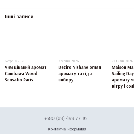
Інші записи
6 серпня 2026
2 серпня 2026
28 липня 2026
Чим цікавий аромат
Deziro Nishane огляд
Maison Mar
Cumbawa Wood
аромату та гід з
Sailing Da
Sensatio Paris
вибору
аромату м
вітру і сол
+380 (68) 498 77 16
Контактна інформація