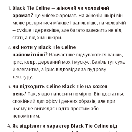
Black Tie Celine — жіночий чи чоловічий
аромат?
Це унісекс-аромат. На жіночій шкірі він
може розкритися м’якше і ванільніше, на чоловічій
— сухіше і деревніше, але багато залежить не від
статі, а від хімії шкіри.
Які ноти у Black Tie Celine
найпомітніші?
Найчастіше відчуваються ваніль,
ірис, кедр, деревний мох і мускус. Ваніль тут суха
й елегантна, а ірис відповідає за пудрову
текстуру.
Чи підходить Celine Black Tie на кожен
день?
Так, якщо наносити помірно. Він достатньо
спокійний для офісу і денних образів, але при
цьому не виглядає надто простим або
непомітним.
Як відрізнити характер Black Tie Celine від