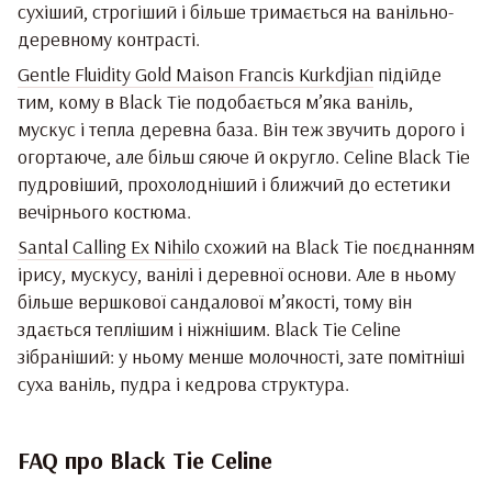
сухіший, строгіший і більше тримається на ванільно-
деревному контрасті.
Gentle Fluidity Gold Maison Francis Kurkdjian
підійде
тим, кому в Black Tie подобається м’яка ваніль,
мускус і тепла деревна база. Він теж звучить дорого і
огортаюче, але більш сяюче й округло. Celine Black Tie
пудровіший, прохолодніший і ближчий до естетики
вечірнього костюма.
Santal Calling Ex Nihilo
схожий на Black Tie поєднанням
ірису, мускусу, ванілі і деревної основи. Але в ньому
більше вершкової сандалової м’якості, тому він
здається теплішим і ніжнішим. Black Tie Celine
зібраніший: у ньому менше молочності, зате помітніші
суха ваніль, пудра і кедрова структура.
FAQ про Black Tie Celine