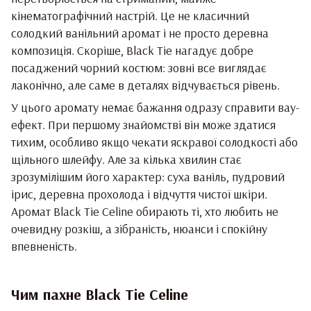
кінематографічний настрій. Це не класичний
солодкий ванільний аромат і не просто деревна
композиція. Скоріше, Black Tie нагадує добре
посаджений чорний костюм: зовні все виглядає
лаконічно, але саме в деталях відчувається рівень.
У цього аромату немає бажання одразу справити вау-
ефект. При першому знайомстві він може здатися
тихим, особливо якщо чекати яскравої солодкості або
щільного шлейфу. Але за кілька хвилин стає
зрозумілішим його характер: суха ваніль, пудровий
ірис, деревна прохолода і відчуття чистої шкіри.
Аромат Black Tie Celine обирають ті, хто любить не
очевидну розкіш, а зібраність, нюанси і спокійну
впевненість.
Чим пахне Black Tie Celine