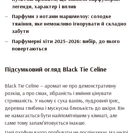
легенди, характер і вплив
Парфуми з нотами маршмелоу: солодке
тяжіння, яке неможливо ігнорувати й складно
забути
Парфумерні хіти 2025–2026: вибір, до якого
повертаються
Підсумковий огляд Black Tie Celine
Black Tie Celine
— аромат не про демонстративну
розкіш, а про смак, зібраність і вміння цінувати
стриманість. У ньому є суха ваніль, пудровий ірис,
деревна глибина і мускусна близькість до шкіри. Він
не намагається бути найпомітнішим у кімнаті, але
саме тому запам’ятовується інакше.
Цей парфум варто пробувати не поспішаючи. На шкірі