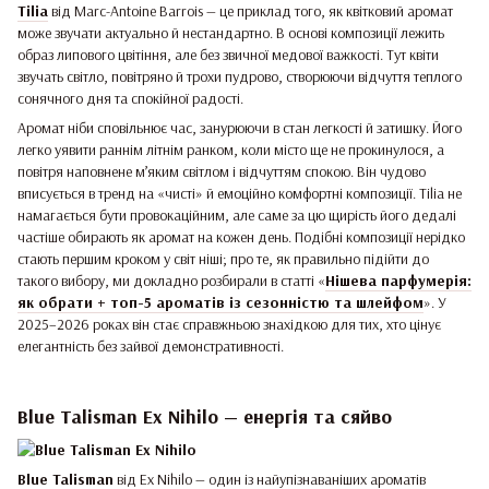
Tilia
від Marc-Antoine Barrois — це приклад того, як квітковий аромат
може звучати актуально й нестандартно. В основі композиції лежить
образ липового цвітіння, але без звичної медової важкості. Тут квіти
звучать світло, повітряно й трохи пудрово, створюючи відчуття теплого
сонячного дня та спокійної радості.
Аромат ніби сповільнює час, занурюючи в стан легкості й затишку. Його
легко уявити раннім літнім ранком, коли місто ще не прокинулося, а
повітря наповнене м’яким світлом і відчуттям спокою. Він чудово
вписується в тренд на «чисті» й емоційно комфортні композиції. Tilia не
намагається бути провокаційним, але саме за цю щирість його дедалі
частіше обирають як аромат на кожен день. Подібні композиції нерідко
стають першим кроком у світ ніші; про те, як правильно підійти до
такого вибору, ми докладно розбирали в статті «
Нішева парфумерія:
як обрати + топ-5 ароматів із сезонністю та шлейфом
». У
2025–2026 роках він стає справжньою знахідкою для тих, хто цінує
елегантність без зайвої демонстративності.
Blue Talisman Ex Nihilo — енергія та сяйво
Blue Talisman
від Ex Nihilo — один із найупізнаваніших ароматів