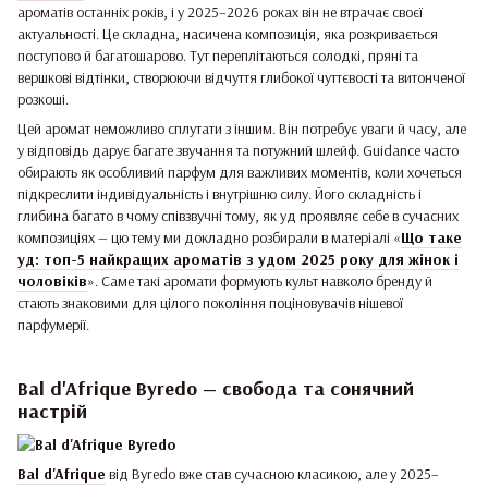
ароматів останніх років, і у 2025–2026 роках він не втрачає своєї
актуальності. Це складна, насичена композиція, яка розкривається
поступово й багатошарово. Тут переплітаються солодкі, пряні та
вершкові відтінки, створюючи відчуття глибокої чуттєвості та витонченої
розкоші.
Цей аромат неможливо сплутати з іншим. Він потребує уваги й часу, але
у відповідь дарує багате звучання та потужний шлейф. Guidance часто
обирають як особливий парфум для важливих моментів, коли хочеться
підкреслити індивідуальність і внутрішню силу. Його складність і
глибина багато в чому співзвучні тому, як уд проявляє себе в сучасних
композиціях — цю тему ми докладно розбирали в матеріалі «
Що таке
уд: топ-5 найкращих ароматів з удом 2025 року для жінок і
чоловіків
». Саме такі аромати формують культ навколо бренду й
стають знаковими для цілого покоління поціновувачів нішевої
парфумерії.
Bal d'Afrique Byredo — свобода та сонячний
настрій
Bal d'Afrique
від Byredo вже став сучасною класикою, але у 2025–