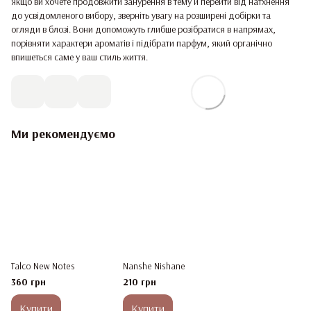
Якщо ви хочете продовжити занурення в тему й перейти від натхнення
до усвідомленого вибору, зверніть увагу на розширені добірки та
огляди в блозі. Вони допоможуть глибше розібратися в напрямах,
порівняти характери ароматів і підібрати парфум, який органічно
впишеться саме у ваш стиль життя.
Ми рекомендуємо
Talco New Notes
Nanshe Nishane
360 грн
210 грн
Купити
Купити