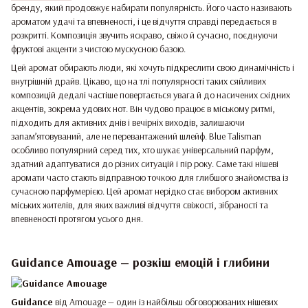
бренду, який продовжує набирати популярність. Його часто називають
ароматом удачі та впевненості, і це відчуття справді передається в
розкритті. Композиція звучить яскраво, свіжо й сучасно, поєднуючи
фруктові акценти з чистою мускусною базою.
Цей аромат обирають люди, які хочуть підкреслити свою динамічність і
внутрішній драйв. Цікаво, що на тлі популярності таких сяйливих
композицій дедалі частіше повертається увага й до насичених східних
акцентів, зокрема удових нот. Він чудово працює в міському ритмі,
підходить для активних днів і вечірніх виходів, залишаючи
запам’ятовуваний, але не перевантажений шлейф. Blue Talisman
особливо популярний серед тих, хто шукає універсальний парфум,
здатний адаптуватися до різних ситуацій і пір року. Саме такі нішеві
аромати часто стають відправною точкою для глибшого знайомства із
сучасною парфумерією. Цей аромат нерідко стає вибором активних
міських жителів, для яких важливі відчуття свіжості, зібраності та
впевненості протягом усього дня.
Guidance Amouage — розкіш емоцій і глибини
Guidance
від Amouage — один із найбільш обговорюваних нішевих