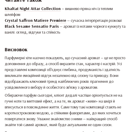
Khaltat Night Attar Collection
— вишнево-пряна ніч із теплим
шлейфом
Crystal Saffron Matiere Premiere
— сучасна інтерпретація розкоші
Black Sesame Sensatio Paris
— аромат із нотами чорного кунжуту та
ванілі: огляд, відгуки та стійкість
Висновок
Парфумерні хіти наочно показують, що сучасний аромат — це не просто
доповнення до образу, а спосіб виразити стан, характер і настрій. Усі
представлені композиції об’єднує глибина, продуманість і здатність
викликати емоційний відгук незалежно від сезону та приводу. Вони
відображають ключовий тренд найближчих років: прагнення до
усвідомленого вибору й особистого зв’язку з ароматом.
Обираючи парфум сьогодні, клієнт дедалі частіше орієнтується не на
гучні ноти та миттєвий ефект, а на те, як аромат «живе» на шкірі й
вписується в повсякденне життя. Саме тому такі композиції стають не
короткостроковою модою, а стійкими фаворитами, до яких хочеться
повертатися знову. Уважне знайомство з ними — найкращий спосіб
знайти той самий аромат, який буде актуальним не один сезон.