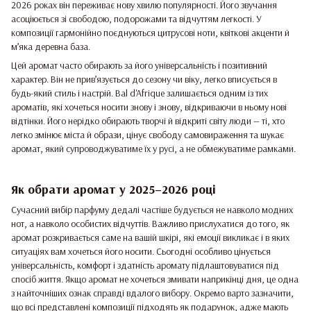
2026 роках він переживає нову хвилю популярності. Його звучання
асоціюється зі свободою, подорожами та відчуттям легкості. У
композиції гармонійно поєднуються цитрусові ноти, квіткові акценти й
м’яка деревна база.
Цей аромат часто обирають за його універсальність і позитивний
характер. Він не прив’язується до сезону чи віку, легко вписується в
будь-який стиль і настрій. Bal d'Afrique залишається одним із тих
ароматів, які хочеться носити знову і знову, відкриваючи в ньому нові
відтінки. Його нерідко обирають творчі й відкриті світу люди — ті, хто
легко змінює міста й образи, цінує свободу самовираження та шукає
аромат, який супроводжуватиме їх у русі, а не обмежуватиме рамками.
Як обрати аромат у 2025–2026 році
Сучасний вибір парфуму дедалі частіше будується не навколо модних
нот, а навколо особистих відчуттів. Важливо прислухатися до того, як
аромат розкривається саме на вашій шкірі, які емоції викликає і в яких
ситуаціях вам хочеться його носити. Сьогодні особливо цінується
універсальність, комфорт і здатність аромату підлаштовуватися під
спосіб життя. Якщо аромат не хочеться змивати наприкінці дня, це одна
з найточніших ознак справді вдалого вибору. Окремо варто зазначити,
що всі представлені композиції підходять як подарунок, адже мають