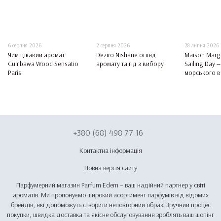
6 серпня 2026
2 серпня 2026
28 липня 2026
Чим цікавий аромат
Deziro Nishane огляд
Maison Margi
Cumbawa Wood Sensatio
аромату та гід з вибору
Sailing Day 
Paris
морського ві
+380 (68) 498 77 16
Контактна інформація
Повна версія сайту
Парфумерний магазин Parfum Edem – ваш надійний партнер у світі
ароматів. Ми пропонуємо широкий асортимент парфумів від відомих
брендів, які допоможуть створити неповторний образ. Зручний процес
покупки, швидка доставка та якісне обслуговування зроблять ваш шопінг