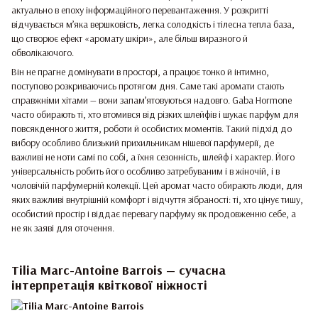
актуально в епоху інформаційного перевантаження. У розкритті
відчувається м’яка вершковість, легка солодкість і тілесна тепла база,
що створює ефект «аромату шкіри», але більш виразного й
обволікаючого.
Він не прагне домінувати в просторі, а працює тонко й інтимно,
поступово розкриваючись протягом дня. Саме такі аромати стають
справжніми хітами — вони запам’ятовуються надовго. Gaba Hormone
часто обирають ті, хто втомився від різких шлейфів і шукає парфум для
повсякденного життя, роботи й особистих моментів. Такий підхід до
вибору особливо близький прихильникам нішевої парфумерії, де
важливі не ноти самі по собі, а їхня сезонність, шлейф і характер. Його
універсальність робить його особливо затребуваним і в жіночій, і в
чоловічій парфумерній колекції. Цей аромат часто обирають люди, для
яких важливі внутрішній комфорт і відчуття зібраності: ті, хто цінує тишу,
особистий простір і віддає перевагу парфуму як продовженню себе, а
не як заяві для оточення.
Tilia Marc-Antoine Barrois — сучасна
інтерпретація квіткової ніжності