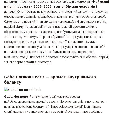
напрями — про них ми докладніше розповідали в матеріалі «
Найкращі
шкіряні аромати 2025–2026: топ-вибір для чоловіків і
жінок
». Клієнт більше не шукає просто «приємний запах» — у пріоритеті
емоції, індивідуальність, шлейфова пам’ять і відчуття особистої історії.
Саме тому на перший план виходять композиції, які викликають відгук
на рівні відчуттів, асоціацій і навіть настрою. Ці аромати активно
обговорюють у соціальних мережах, пробують наосліп і повертаються
до них знову. У цьому матеріалі зібрано п’ять парфумерних хітів, які
формують тренди й уже сьогодні стають об’єктами інтересу для
колекціонерів і поціновувачів нішевої парфумерії. Якщо ви ловили себе
на думці, що аромати «як у всіх» більше не тішать і перестають
викликати емоції, цей огляд допоможе зорієнтуватися й обрати напрям,
з якого варто почати знайомство.
Gaba Hormone Paris — аромат внутрішнього
балансу
Gaba Hormone Paris
упевнено займає місце серед
найобговорюваніших ароматів сезону. Його популярність пояснюється
не лише рідкісністю бренду, а й філософією композиції. Цей парфум
сприймається як запах спокою та емоційної рівноваги, що особливо