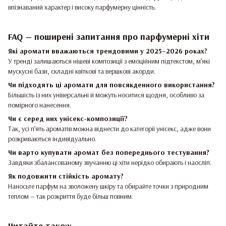
впізнаваний характер і високу парфумерну цінність.
FAQ — поширені запитання про парфумерні хіти
Які аромати вважаються трендовими у 2025–2026 роках?
У тренді залишаються нішеві композиції з емоційним підтекстом, м’які
мускусні бази, складні квіткові та вершкові акорди.
Чи підходять ці аромати для повсякденного використання?
Більшість із них універсальні й можуть носитися щодня, особливо за
помірного нанесення.
Чи є серед них унісекс-композиції?
Так, усі п’ять ароматів можна віднести до категорії унісекс, адже вони
розкриваються індивідуально.
Чи варто купувати аромат без попереднього тестування?
Завдяки збалансованому звучанню ці хіти нерідко обирають і наосліп.
Як подовжити стійкість аромату?
Наносьте парфум на зволожену шкіру та обирайте точки з природним
теплом — так розкриття буде більш повним.
Читайте також