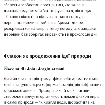
зберегти особистий простір. Тим, хто живе в
динамічному ритмі й багато рухається, він додає
зібраної свіжості та відчуття легкого старту, не
перевантажуючи сприйняття. Аромат добре
розкривається на шкірі в теплу погоду, але завдяки
деревній базі зберігає виразність і в прохолодні дні.
Флакон як продовження ідеї природи
Дизайн флакона підтримує філософію аромату: плавні
лінії нагадують округлі форми каменів, відшліфованих
морською хвилею. Прозоре скло й м’які вигини
створюють відчуття органічності, немов флакон виріс
із самої природи — як крапля води, що застигла на