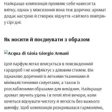
Найкраще композиція проявляє себе навесні та
влітку, однак у міжсезоння вона теж доречна: аромат
додає настрою й створює відчуття «світлого повітря»
у сірі дні.
Як носити й поєднувати з образом
Цей парфум легко вписується в повсякденний
гардероб і не конфліктує з діловим стилем. Він
однаково доречний із легкими тканинами й
мінімалістичними силуетами, а також із
розслабленими образами для вихідних. Найкраще
аромат звучить удень і в теплі літні вечори, коли
хочеться відчувати чистоту й легкість без важкого
шлейфу. Щоб композиція розкривалася гармонійно,