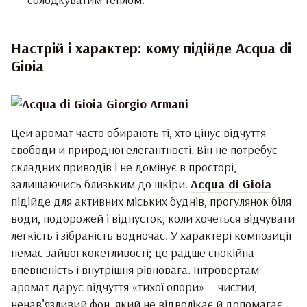
Настрій і характер: кому підійде Acqua di
Gioia
Цей аромат часто обирають ті, хто цінує відчуття
свободи й природної елегантності. Він не потребує
складних приводів і не домінує в просторі,
залишаючись близьким до шкіри.
Acqua di Gioia
підійде для активних міських буднів, прогулянок біля
води, подорожей і відпусток, коли хочеться відчувати
легкість і зібраність водночас. У характері композиції
немає зайвої кокетливості; це радше спокійна
впевненість і внутрішня рівновага. Інтровертам
аромат дарує відчуття «тихої опори» — чистий,
ненав’язливий фон, який не відволікає й допомагає