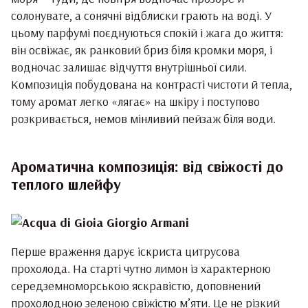
солонувате, а сонячні відблиски грають на воді. У
цьому парфумі поєднуються спокій і жага до життя:
він освіжає, як ранковий бриз біля кромки моря, і
водночас залишає відчуття внутрішньої сили.
Композиція побудована на контрасті чистоти й тепла,
тому аромат легко «лягає» на шкіру і поступово
розкривається, немов мінливий пейзаж біля води.
Ароматична композиція: від свіжості до
теплого шлейфу
Перше враження дарує іскриста цитрусова
прохолода. На старті чутно лимон із характерною
середземноморською яскравістю, доповнений
прохолодною зеленою свіжістю м’яти. Це не різкий