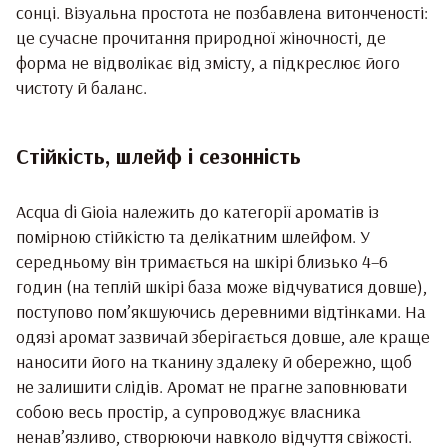
сонці. Візуальна простота не позбавлена витонченості:
це сучасне прочитання природної жіночності, де
форма не відволікає від змісту, а підкреслює його
чистоту й баланс.
Стійкість, шлейф і сезонність
Acqua di Gioia належить до категорії ароматів із
помірною стійкістю та делікатним шлейфом. У
середньому він тримається на шкірі близько 4–6
годин (на теплій шкірі база може відчуватися довше),
поступово пом’якшуючись деревними відтінками. На
одязі аромат зазвичай зберігається довше, але краще
наносити його на тканину здалеку й обережно, щоб
не залишити слідів. Аромат не прагне заповнювати
собою весь простір, а супроводжує власника
ненав’язливо, створюючи навколо відчуття свіжості.