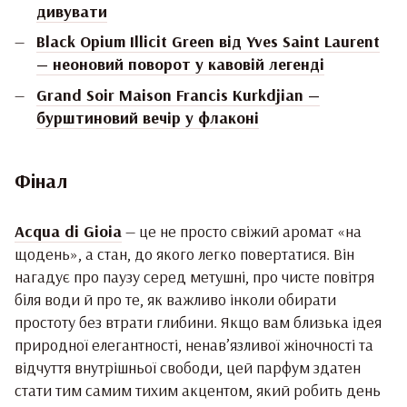
дивувати
Black Opium Illicit Green від Yves Saint Laurent
— неоновий поворот у кавовій легенді
Grand Soir Maison Francis Kurkdjian —
бурштиновий вечір у флаконі
Фінал
Acqua di Gioia
— це не просто свіжий аромат «на
щодень», а стан, до якого легко повертатися. Він
нагадує про паузу серед метушні, про чисте повітря
біля води й про те, як важливо інколи обирати
простоту без втрати глибини. Якщо вам близька ідея
природної елегантності, ненав’язливої жіночності та
відчуття внутрішньої свободи, цей парфум здатен
стати тим самим тихим акцентом, який робить день