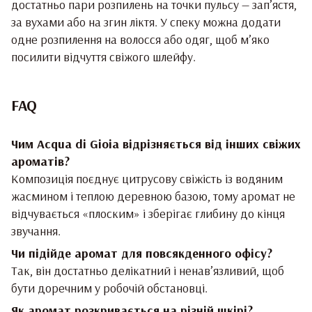
достатньо пари розпилень на точки пульсу — зап’ястя,
за вухами або на згин ліктя. У спеку можна додати
одне розпилення на волосся або одяг, щоб м’яко
посилити відчуття свіжого шлейфу.
FAQ
Чим Acqua di Gioia відрізняється від інших свіжих
ароматів?
Композиція поєднує цитрусову свіжість із водяним
жасмином і теплою деревною базою, тому аромат не
відчувається «плоским» і зберігає глибину до кінця
звучання.
Чи підійде аромат для повсякденного офісу?
Так, він достатньо делікатний і ненав’язливий, щоб
бути доречним у робочій обстановці.
Як аромат розкривається на різній шкірі?