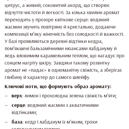
цитрус, а живий, соковитий акорд, що створює
відчуття чистоти й легкості. За кілька хвилин аромат
переходить у прозоре квіткове серце: водяний
жасмин звучить повітряно й кристально, додаючи
композиції м’яку жіночність без солодкості й важкості.
У базі проявляються деревні відтінки кедра,
пом’якшені бальзамічними нюансами лабдануму й
ледь вловимим карамельним теплом, що нагадує про
сонцем нагріту шкіру. Завдяки такому розвитку
аромат не «падає» в одноманітну свіжість, а зберігає
глибину й характер до самого шлейфу.
Ключові ноти, що формують образ аромату:
верх
: лимон і прохолодна зелена свіжість м’яти;
серце
: водяний жасмин з акватичними
відтінками;
база
: кедр і лабданум із м’яким, трохи
солодкуватим теплом.