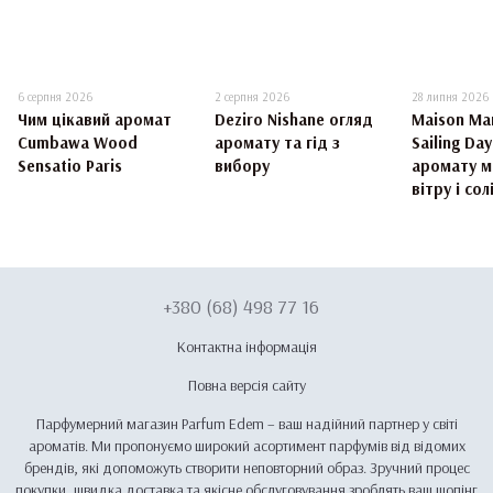
6 серпня 2026
2 серпня 2026
28 липня 2026
Чим цікавий аромат
Deziro Nishane огляд
Maison Mar
Cumbawa Wood
аромату та гід з
Sailing Da
Sensatio Paris
вибору
аромату м
вітру і сол
+380 (68) 498 77 16
Контактна інформація
Повна версія сайту
Парфумерний магазин Parfum Edem – ваш надійний партнер у світі
ароматів. Ми пропонуємо широкий асортимент парфумів від відомих
брендів, які допоможуть створити неповторний образ. Зручний процес
покупки, швидка доставка та якісне обслуговування зроблять ваш шопінг