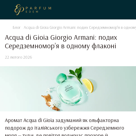
Блог
Acqua di Gioia Giorgio Armani: подих Середземномор’я в одном
Acqua di Gioia Giorgio Armani: подих
Середземномор’я в одному флаконі
22 лютого 2026
Аромат Acqua di Gioia задуманий як ольфакторна
подорож до італійського узбережжя Середземного
моря — туди, де повітря водночас прозоре й