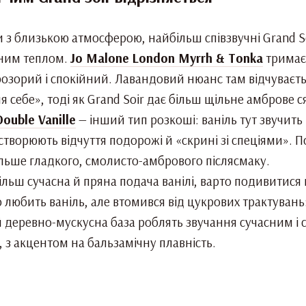
з близькою атмосферою, найбільш співзвучні Grand Soi
ним теплом.
Jo Malone London Myrrh & Tonka
тримаєт
прозорий і спокійний. Лавандовий нюанс там відчуваєт
 себе», тоді як Grand Soir дає більш щільне амброве с
Double Vanille
— інший тип розкоші: ваніль тут звучить
 створюють відчуття подорожі й «скрині зі спеціями». П
більше гладкого, смолисто-амбрового післясмаку.
льш сучасна й пряна подача ванілі, варто подивитися 
о любить ваніль, але втомився від цукрових трактувань
 деревно-мускусна база роблять звучання сучасним і с
, з акцентом на бальзамічну плавність.