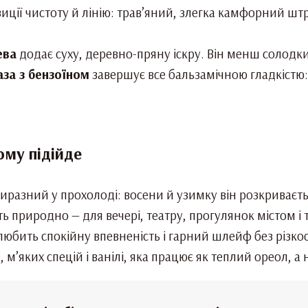
ції чистоту й лінію: трав’яний, злегка камфорний штр
ева
додає суху, деревно-пряну іскру. Він менш солодки
за з бензоїном
завершує все бальзамічною гладкістю: 
ому підійде
виразний у прохолоді: восени й узимку він розкриваєть
ь природно — для вечері, театру, прогулянок містом і т
 любить спокійну впевненість і гарний шлейф без різко
’яких спецій і ванілі, яка працює як теплий ореол, а н