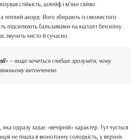
зував стійкість, шлейф і м’яке сяйво.
а теплий акорд. Його збирають із смолистого
кість підсилюють бальзамами на кшталт бензоїну.
с звучить чисто й сучасно.
ії
» — якщо хочеться глибше зрозуміти, чому
правжньому витонченою.
яка одразу задає «вечірній» характер. Тут чується
ція не пішла в монотонну солодкість, у верхніх