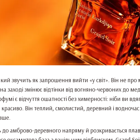
який звучить як запрошення вийти «у світ». Він не про
 на заході змінює відтінки від вогняно-червоних до ме
фумі є відчуття ошатності без химерності: ніби ви вд
 красиво. Він теплий, смолистий, деревний і водночас 
вше.
 до амброво-деревного напряму й розкривається плав
се оксамитова база з ванільним відблиском. Grand Soir