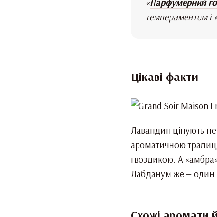
«
Парфумерний гор
темпераментом і «
Цікаві факти
Лавандин цінують не 
ароматичною традиціє
гвоздикою. А «амбра» 
Лабданум же — один і
Схожі аромати й 