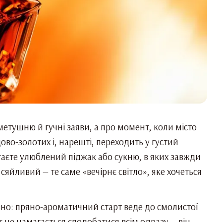
 метушню й гучні заяви, а про момент, коли місто
дово-золотих і, нарешті, переходить у густий
ягаєте улюблений піджак або сукню, в яких завжди
сяйливий — те саме «вечірнє світло», яке хочеться
но: пряно-ароматичний старт веде до смолистої
 не намагається сподобатися всім одразу — він