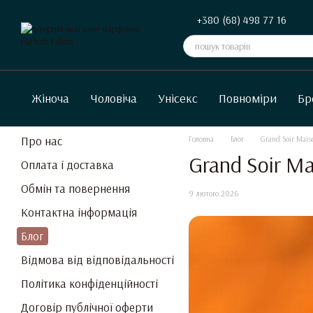
Перейти до основного контенту
+380 (68) 498 77 16
Жіноча
Чоловіча
Унісекс
Повноміри
Бр
Про нас
Головна
Блог
Grand Soir Mais
Grand Soir Ma
Оплата і доставка
Обмін та повернення
9 лютого 2026
Контактна інформація
Блог
Відмова від відповідальності
Політика конфіденційності
Договір публічної оферти