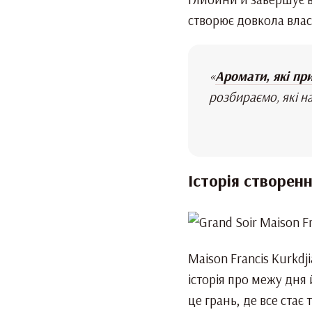
створює довкола власн
«
Аромати, які пр
розбираємо, які н
Історія створен
Maison Francis Kurkdj
історія про межу дня 
це грань, де все стає