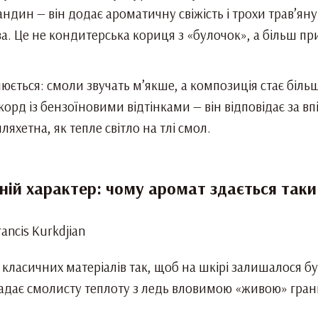
андин — він додає ароматичну свіжість і трохи трав’ян
а. Це не кондитерська кориця з «булочок», а більш при
люється: смоли звучать м’якше, а композиція стає біль
орд із бензоїновими відтінками — він відповідає за в
ляхетна, як тепле світло на тлі смол.
їхній характер: чому аромат здається так
з класичних матеріалів так, щоб на шкірі залишалося б
адає смолисту теплоту з ледь вловимою «живою» гран