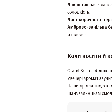
Лавандин
дає компози
солодкість.
Лист коричного дер
Амброво-ванільна ба
й шлейф.
Коли носити й к
Grand Soir особливо 
Увечері аромат звучит
Це вибір для тих, хто
шанувальникам смол, м