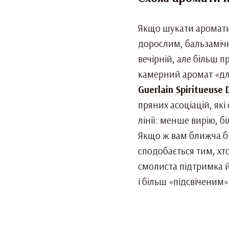
Якщо шукати аромати 
дорослим, бальзаміч
вечірній, але більш 
камерний аромат «для
Guerlain Spiritueuse 
пряних асоціацій, які
лінії: менше вирію, 
Якщо ж вам ближча бі
сподобається тим, хт
смолиста підтримка й
і більш «підсвіченим»