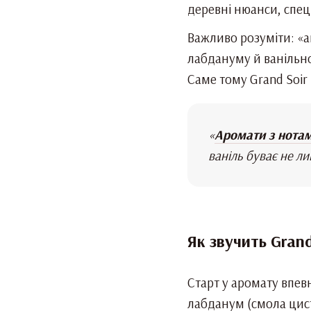
деревні нюанси, спеці
Важливо розуміти: «а
лабдануму й ванільно
Саме тому Grand Soir
«
Аромати з нотами
ваніль буває не л
Як звучить Grand
Старт у аромату впевн
лабданум (смола цист