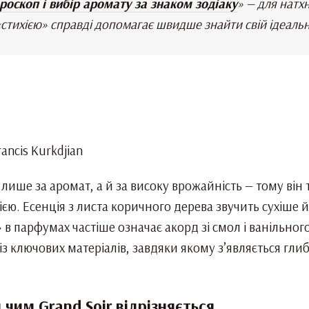
оскоп і вибір аромату за знаком зодіаку
» — для натх
стихією» справді допомагає швидше знайти свій ідеаль
лише за аромат, а й за високу врожайність — тому він
ю. Есенція з листа коричного дерева звучить сухіше й 
в парфумах частіше означає акорд зі смол і ванільного
з ключових матеріалів, завдяки якому з’являється гли
чим Grand Soir відрізняється