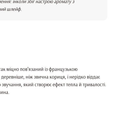
нення: інколи збіг настрою аромату з
ний шлейф.
 так міцно пов’язаний із французькою
деревніше, ніж звична кориця, і нерідко віддає
 звучання, який створює ефект тепла й тривалості.
бина.