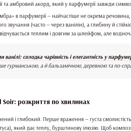
ї та амбровий акорд, який у парфумерії завжди символі
мбра» в парфумерії — найчастіше не окрема речовина, 
го звучання (часто — через ванілін), а глибину й стій
 відчувається теплим і довгим за шлейфом, але водноча
 ванілі: солодка чарівність і елегантність у парфумер
ише гурманською, а й бальзамічною, деревною та по-с
 Soir: розкриття по хвилинах
ений і глибокий. Перше враження — густа смолистість, 
уса), який дає теплу, бурштинову ілюзію. Щоб компози