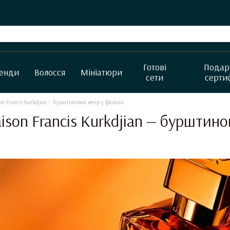
Готові
Подар
енди
Волосся
Мініатюри
сети
серти
on Francis Kurkdjian — бурштиновий вечір у флаконі
ison Francis Kurkdjian — бурштино