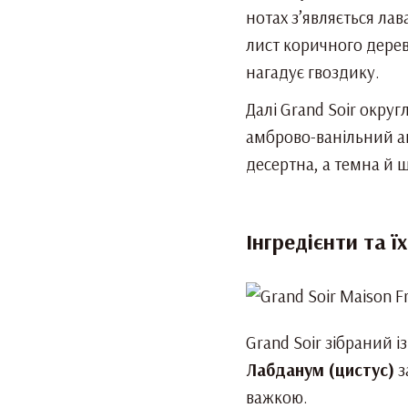
нотах з’являється лав
лист коричного дерев
нагадує гвоздику.
Далі Grand Soir округ
амброво-ванільний ак
десертна, а темна й ш
Інгредієнти та 
Grand Soir зібраний і
Лабданум (цистус)
з
важкою.