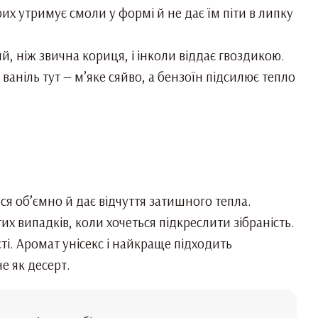
их утримує смоли у формі й не дає їм піти в липку
й, ніж звична кориця, і інколи віддає гвоздикою.
ваніль тут — м’яке сяйво, а бензоїн підсилює тепло
ся об’ємно й дає відчуття затишного тепла.
их випадків, коли хочеться підкреслити зібраність.
сті. Аромат унісекс і найкраще підходить
е як десерт.