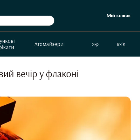
Мій кошик
ункові
Aтомайзери
Вхід
Укр
фікати
вий вечір у флаконі