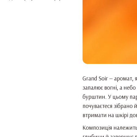
Grand Soir — аромат, 
запалює вогні, а небо
бурштин. У цьому пар
почуваєтеся зібрано й
втримати на шкірі до
Композиція належить
глибини й завершує в