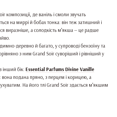
r композиції, де ваніль і смоли звучать
ься на миррі й бобах тонка: він теж затишний і
ься виразніше, а солодкість м’якша — це радше
яйво.
 димно-деревно й багато, у супроводі бензоїну та
орівняно з ним Grand Soir суворіший і рівніший у
в інший бік:
Essential Parfums Divine Vanille
: вона подана пряно, з перцем і корицею, а
ухуватим. На його тлі Grand Soir здається м’якшим