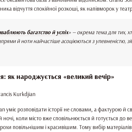
ика відчуття спокійної розкоші, як напівморок у театр
иваблюють багатство й успіх
» — окрема тема для тих, 
апрями й ноти найчастіше асоціюються з упевненістю, 
ня: як народжується «великий вечір»
ian уміє розповідати історії не словами, а фактурою й 
й ночі, коли місто вже сповільнюється й готується до в
 трохи повільнішим і красивішим. Тому вибір матеріалів