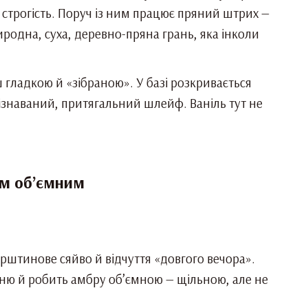
у строгість. Поруч із ним працює пряний штрих —
родна, суха, деревно-пряна грань, яка інколи
ш гладкою й «зібраною». У базі розкривається
пізнаваний, притягальний шлейф. Ваніль тут не
им об’ємним
урштинове сяйво й відчуття «довгого вечора».
ню й робить амбру об’ємною — щільною, але не