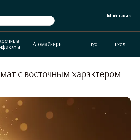
Мой заказ
арочные
Атомайзеры
Вход
Рус
ификаты
аромат с восточным характером