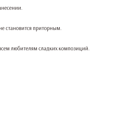
анесении.
не становится приторным.
т всем любителям сладких композиций.