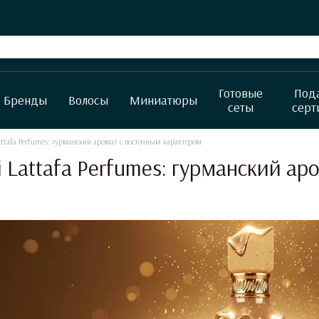
Готовые
Под
Бренды
Волосы
Миниатюры
сеты
серт
 Lattafa Perfumes: гурманский аромат с восточным характером
fi Lattafa Perfumes: гурманский 