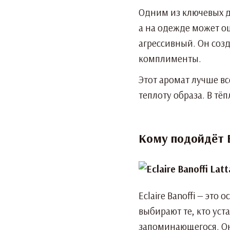
Одним из ключевых до
а на одежде может о
агрессивный. Он созд
комплименты.
Этот аромат лучше вс
теплоту образа. В тё
Кому подойдёт Ec
Eclaire Banoffi — эт
выбирают те, кто уст
запоминающегося. Он