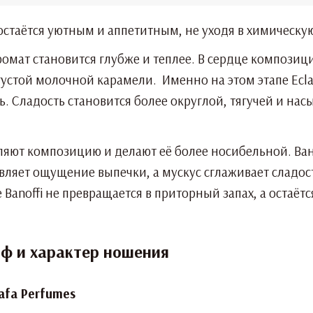
остаётся уютным и аппетитным, не уходя в химическу
ромат становится глубже и теплее. В сердце композиц
устой молочной карамели. Именно на этом этапе Ecla
ь. Сладость становится более округлой, тягучей и на
ляют композицию и делают её более носибельной. Ван
вляет ощущение выпечки, а мускус сглаживает сладос
re Banoffi не превращается в приторный запах, а оста
йф и характер ношения