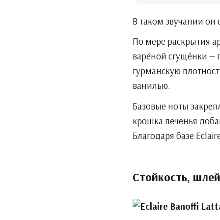
В таком звучании он 
По мере раскрытия а
варёной сгущёнки — г
гурманскую плотност
ванилью.
Базовые ноты закреп
крошка печенья доба
Благодаря базе Eclai
Стойкость, шле