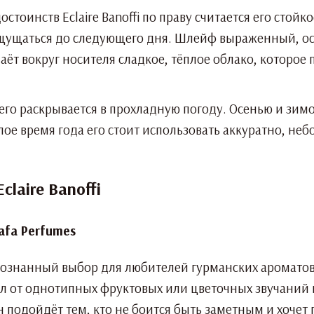
стоинств Eclaire Banoffi по праву считается его стойк
щущаться до следующего дня. Шлейф выраженный, осо
аёт вокруг носителя сладкое, тёплое облако, которое
его раскрывается в прохладную погоду. Осенью и зимо
плое время года его стоит использовать аккуратно, н
laire Banoffi
о осознанный выбор для любителей гурманских аромато
ал от однотипных фруктовых или цветочных звучаний 
 подойдёт тем, кто не боится быть заметным и хочет