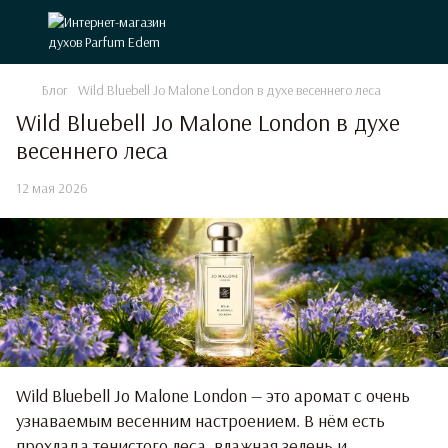
Блог
Wild Bluebell Jo Malone London в духе весеннего леса
Wild Bluebell Jo Malone London в духе
весеннего леса
12 мая 2026
Wild Bluebell Jo Malone London — это аромат с очень
узнаваемым весенним настроением. В нём есть
прохлада тенистого леса, влажная зелень и