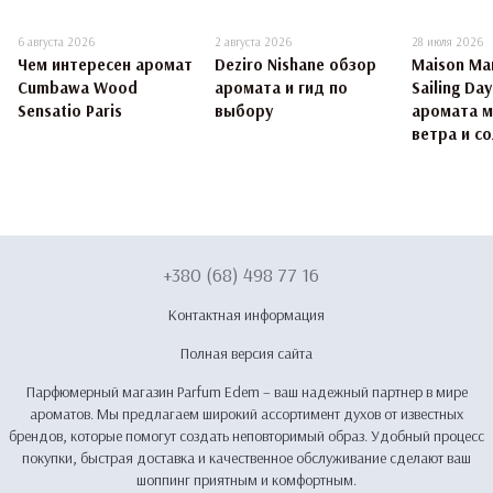
6 августа 2026
2 августа 2026
28 июля 2026
Чем интересен аромат
Deziro Nishane обзор
Maison Mar
Cumbawa Wood
аромата и гид по
Sailing Da
Sensatio Paris
выбору
аромата 
ветра и со
+380 (68) 498 77 16
Контактная информация
Полная версия сайта
Парфюмерный магазин Parfum Edem – ваш надежный партнер в мире
ароматов. Мы предлагаем широкий ассортимент духов от известных
брендов, которые помогут создать неповторимый образ. Удобный процесс
покупки, быстрая доставка и качественное обслуживание сделают ваш
шоппинг приятным и комфортным.