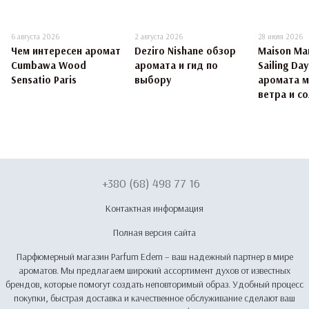
6 августа 2026
2 августа 2026
28 июля 2026
Чем интересен аромат
Deziro Nishane обзор
Maison Mar
Cumbawa Wood
аромата и гид по
Sailing Da
Sensatio Paris
выбору
аромата 
ветра и со
+380 (68) 498 77 16
Контактная информация
Полная версия сайта
Парфюмерный магазин Parfum Edem – ваш надежный партнер в мире
ароматов. Мы предлагаем широкий ассортимент духов от известных
брендов, которые помогут создать неповторимый образ. Удобный процесс
покупки, быстрая доставка и качественное обслуживание сделают ваш