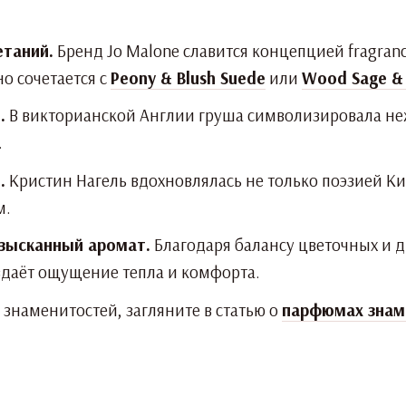
етаний.
Бренд Jo Malone славится концепцией fragran
о сочетается с
Peony & Blush Suede
или
Wood Sage & 
.
В викторианской Англии груша символизировала нежн
.
.
Кристин Нагель вдохновлялась не только поэзией К
м.
зысканный аромат.
Благодаря балансу цветочных и 
оздаёт ощущение тепла и комфорта.
 знаменитостей, загляните в статью о
парфюмах знам