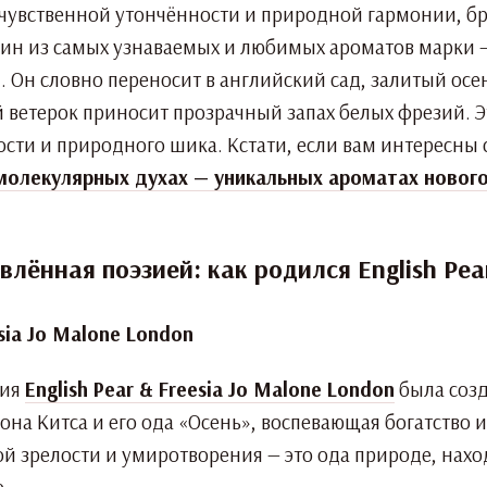
о чувственной утончённости и природной гармонии, б
н из самых узнаваемых и любимых ароматов марки — En
. Он словно переносит в английский сад, залитый осе
ий ветерок приносит прозрачный запах белых фрезий.
ости и природного шика. Кстати, если вам интересны
молекулярных духах — уникальных ароматах новог
лённая поэзией: как родился English Pear
ция
English Pear & Freesia Jo Malone London
была созд
на Китса и его ода «Осень», воспевающая богатство 
й зрелости и умиротворения — это ода природе, наход