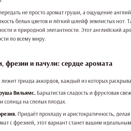
.
передать не просто аромат груши, а ощущение английс
упкость белых цветов и лёгкий шлейф землистых нот.
ости и природной элегантности. Этот английский аро
сти по всему миру.
, фрезии и пачули: сердце аромата
 лежит триада аккордов, каждый из которых раскрыва
руша Вильямс.
Бархатистая сладость и фруктовая све
и солнца на спелых плодах.
резия.
Придаёт прохладу и аристократичность, дела
мат с фрезией, этот вариант станет вашим идеальны