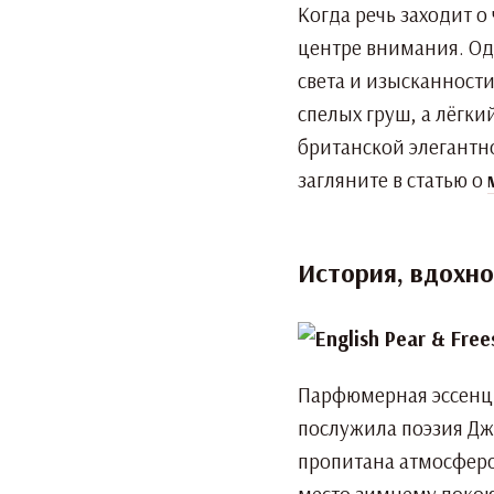
Когда речь заходит 
центре внимания. Оди
света и изысканности
спелых груш, а лёгк
британской элегантн
загляните в статью о
История, вдохнов
Парфюмерная эссен
послужила поэзия Джо
пропитана атмосферо