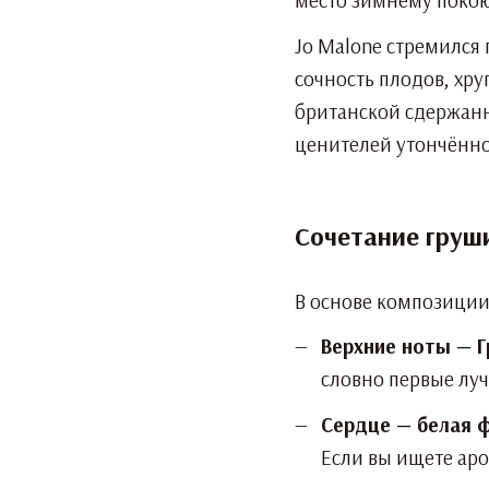
место зимнему покою
Jo Malone стремился 
сочность плодов, хр
британской сдержанн
ценителей утончённо
Сочетание груши
В основе композиции
Верхние ноты — Г
словно первые луч
Сердце — белая ф
Если вы ищете аро