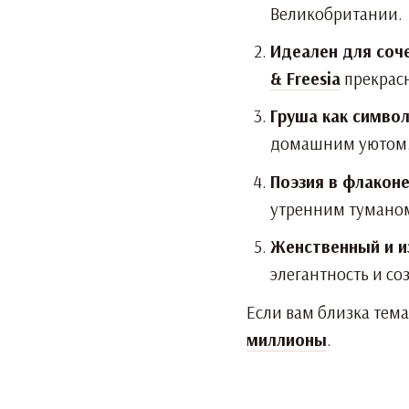
Великобритании.
Идеален для соч
& Freesia
прекрасн
Груша как символ
домашним уютом
Поэзия в флаконе
утренним тумано
Женственный и и
элегантность и с
Если вам близка тема
миллионы
.