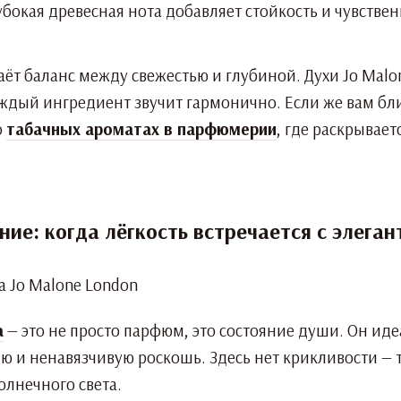
бокая древесная нота добавляет стойкость и чувствен
аёт баланс между свежестью и глубиной. Духи Jo Malo
аждый ингредиент звучит гармонично. Если же вам б
о
табачных ароматах в парфюмерии
, где раскрывае
ние: когда лёгкость встречается с элега
a
— это не просто парфюм, это состояние души. Он иде
 и ненавязчивую роскошь. Здесь нет крикливости — т
олнечного света.