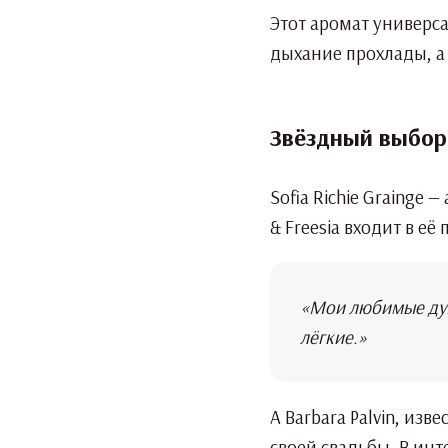
Этот аромат универса
дыхание прохлады, а
Звёздный выбор: 
Sofia Richie Grainge
& Freesia входит в е
«Мои любимые духи 
лёгкие.»
А Barbara Palvin, изв
своей свадьбы. В инт