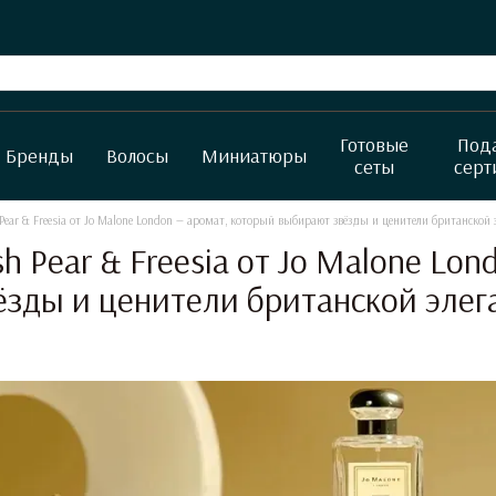
Готовые
Под
Бренды
Волосы
Миниатюры
сеты
серт
Pear & Freesia от Jo Malone London — аромат, который выбирают звёзды и ценители британской 
sh Pear & Freesia от Jo Malone Lo
зды и ценители британской элег