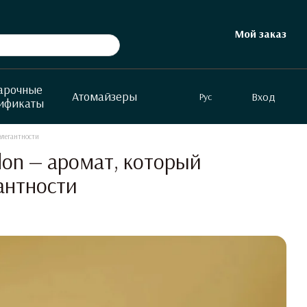
Мой заказ
арочные
Атомайзеры
Вход
Рус
ификаты
элегантности
ndon — аромат, который
антности