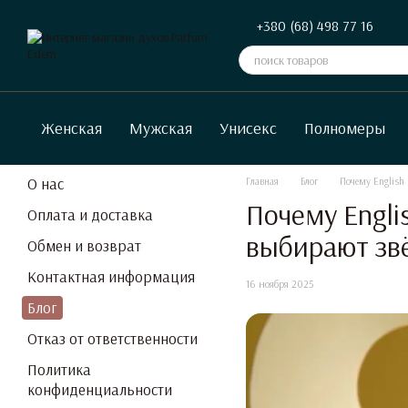
Перейти к основному контенту
+380 (68) 498 77 16
Женская
Мужская
Унисекс
Полномеры
О нас
Главная
Блог
Почему English 
Почему Engli
Оплата и доставка
выбирают звё
Обмен и возврат
Контактная информация
16 ноября 2025
Блог
Отказ от ответственности
Политика
конфиденциальности