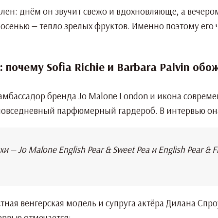
лен: днём он звучит свежо и вдохновляюще, а вечеро
 осенью — тепло зрелых фруктов. Именно поэтому его
почему Sofia Richie и Barbara Palvin обож
 — амбассадор бренда Jo Malone London и икона соврем
ё повседневный парфюмерный гардероб. В интервью она
— Jo Malone English Pear & Sweet Pea и English Pear & 
естная венгерская модель и супруга актёра Дилана Спр
ервью отмечается: