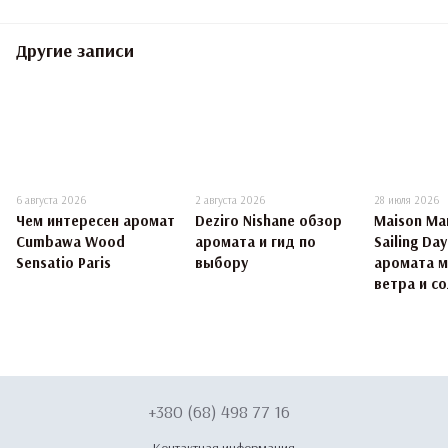
Другие записи
6 августа 2026
2 августа 2026
28 июля 2026
Чем интересен аромат
Deziro Nishane обзор
Maison Mar
Cumbawa Wood
аромата и гид по
Sailing Da
Sensatio Paris
выбору
аромата 
ветра и со
+380 (68) 498 77 16
Контактная информация