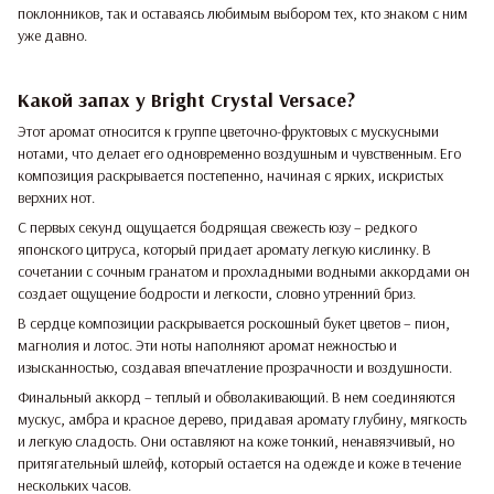
поклонников, так и оставаясь любимым выбором тех, кто знаком с ним
уже давно.
Какой запах у Bright Crystal Versace?
Этот аромат относится к группе цветочно-фруктовых с мускусными
нотами, что делает его одновременно воздушным и чувственным. Его
композиция раскрывается постепенно, начиная с ярких, искристых
верхних нот.
С первых секунд ощущается бодрящая свежесть юзу – редкого
японского цитруса, который придает аромату легкую кислинку. В
сочетании с сочным гранатом и прохладными водными аккордами он
создает ощущение бодрости и легкости, словно утренний бриз.
В сердце композиции раскрывается роскошный букет цветов – пион,
магнолия и лотос. Эти ноты наполняют аромат нежностью и
изысканностью, создавая впечатление прозрачности и воздушности.
Финальный аккорд – теплый и обволакивающий. В нем соединяются
мускус, амбра и красное дерево, придавая аромату глубину, мягкость
и легкую сладость. Они оставляют на коже тонкий, ненавязчивый, но
притягательный шлейф, который остается на одежде и коже в течение
нескольких часов.