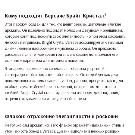
Кому подходит Версаче Брайт Кристал?
Этот парфюм создан для тех, кто ценит свежие, цветочные и легкие
ароматы. Он идеально подойдет молодым девушкам и женщинам,
которые хотят подчеркнуть свою элегантность, но при этом сохранить
легкость и игривость.
Bright Crystal Versace
ассоциируется с теплыми
днями, летним настроением и чувством свободы. Он прекрасно
раскрывается в теплое время года, а его свежие ноты делают его
отличным вариантом для дневного ношения.
Этот аромат гармонично сочетается с образом уверенной,
жизнерадостной и романтичной женщины. Он подойдет как для
повседневного использования – учебы, работы, прогулок, так и для
особых случаев. Легкий, ненавязчивый, но при этом достаточно
стойкий, Bright Crystal станет идеальным выбором для свидания,
встречи с друзьями или даже деловой встречи.
Флакон: отражение элегантности и роскоши
Не только сам аромат, но и его флакон отражает изысканный стиль и
утонченность бренда Versace. Дизайн выполнен в нежных розовых