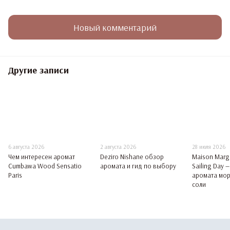
Новый комментарий
Другие записи
6 августа 2026
2 августа 2026
28 июля 2026
Чем интересен аромат
Deziro Nishane обзор
Maison Margi
Cumbawa Wood Sensatio
аромата и гид по выбору
Sailing Day 
Paris
аромата мор
соли