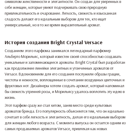
символом женственности и элегантности. Он создан для уверенных в
себе женщин, которые умеют подчеркивать свою природную
привлекательность и очарование. Легкость, свежесть и изысканная
сладость делают его идеальным выбором для тех, кто ищет
универсальный, но в то же время выразительный аромат.
История создания Bright Crystal Versace
Созданием этого парфюма занимался легендарный парфюмер
Альберто Морильяс, который известен своей способностью создавать
уникальные и запоминающиеся ароматы. Bright Crystal был разработан
как продолжение линейки элегантных и утонченных ароматов от
Versace. Вдохновением для его создания послужили образы грации,
чистоты и нежности, воплощенные в сочетании воздушных цветочных и
фруктовых нот. Дизайнеры хотели создать аромат, который напоминал
бы свежесть утренней росы, и Морильясу удалось воплотить эту идею в
жизнь.
Этот парфюм сразу же стал хитом, заняв место среди культовых
ароматов бренда. Его популярность объясняется тем, что он идеально
сочетает в себе легкость и элегантность, делая его идеальным выбором
для женщин любого возраста. С момента выпуска он остается одним из
самых продаваемых ароматов Versace, привлекая как новых