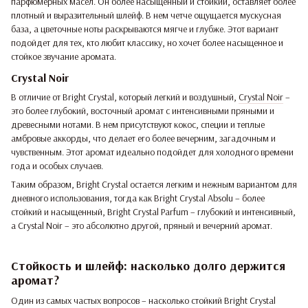
парфюмерных масел. Он более насыщенный и стойкий, оставляет более
плотный и выразительный шлейф. В нем четче ощущается мускусная
база, а цветочные ноты раскрываются мягче и глубже. Этот вариант
подойдет для тех, кто любит классику, но хочет более насыщенное и
стойкое звучание аромата.
Crystal Noir
В отличие от Bright Crystal, который легкий и воздушный,
Crystal Noir
–
это более глубокий, восточный аромат с интенсивными пряными и
древесными нотами. В нем присутствуют кокос, специи и теплые
амбровые аккорды, что делает его более вечерним, загадочным и
чувственным. Этот аромат идеально подойдет для холодного времени
года и особых случаев.
Таким образом, Bright Crystal остается легким и нежным вариантом для
дневного использования, тогда как Bright Crystal Absolu – более
стойкий и насыщенный, Bright Crystal Parfum – глубокий и интенсивный,
а Crystal Noir – это абсолютно другой, пряный и вечерний аромат.
Стойкость и шлейф: насколько долго держится
аромат?
Один из самых частых вопросов – насколько стойкий Bright Crystal