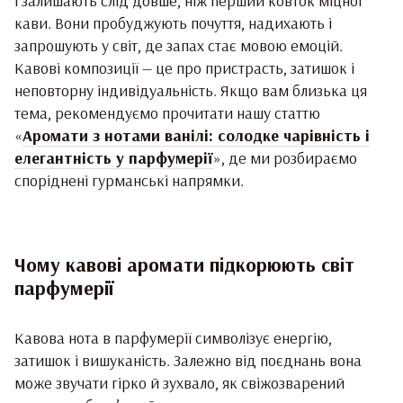
і залишають слід довше, ніж перший ковток міцної
кави. Вони пробуджують почуття, надихають і
запрошують у світ, де запах стає мовою емоцій.
Кавові композиції — це про пристрасть, затишок і
неповторну індивідуальність. Якщо вам близька ця
тема, рекомендуємо прочитати нашу статтю
«
Аромати з нотами ванілі: солодке чарівність і
елегантність у парфумерії
», де ми розбираємо
споріднені гурманські напрямки.
Чому кавові аромати підкорюють світ
парфумерії
Кавова нота в парфумерії символізує енергію,
затишок і вишуканість. Залежно від поєднань вона
може звучати гірко й зухвало, як свіжозварений