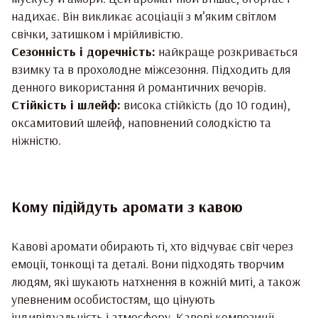
надихає. Він викликає асоціації з м’яким світлом
свічки, затишком і мрійливістю.
Сезонність і доречність:
найкраще розкривається
взимку та в прохолодне міжсезоння. Підходить для
денного використання й романтичних вечорів.
Стійкість і шлейф:
висока стійкість (до 10 годин),
оксамитовий шлейф, наповнений солодкістю та
ніжністю.
Кому підійдуть аромати з кавою
Кавові аромати обирають ті, хто відчуває світ через
емоції, тонкощі та деталі. Вони підходять творчим
людям, які шукають натхнення в кожній миті, а також
упевненим особистостям, що цінують
індивідуальність і атмосферу. Кавові композиції