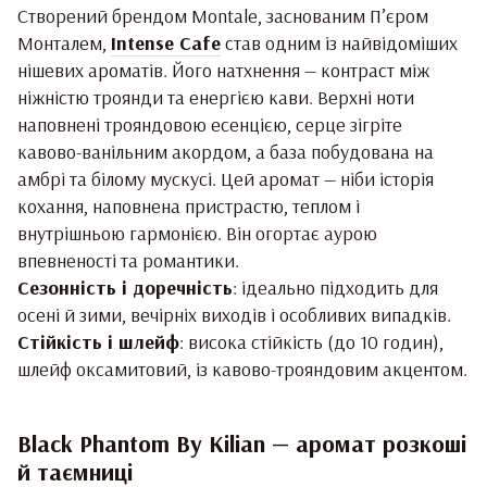
Створений брендом Montale, заснованим П’єром
Монталем,
Intense Cafe
став одним із найвідоміших
нішевих ароматів. Його натхнення — контраст між
ніжністю троянди та енергією кави. Верхні ноти
наповнені трояндовою есенцією, серце зігріте
кавово-ванільним акордом, а база побудована на
амбрі та білому мускусі. Цей аромат — ніби історія
кохання, наповнена пристрастю, теплом і
внутрішньою гармонією. Він огортає аурою
впевненості та романтики.
Сезонність і доречність
: ідеально підходить для
осені й зими, вечірніх виходів і особливих випадків.
Стійкість і шлейф
: висока стійкість (до 10 годин),
шлейф оксамитовий, із кавово-трояндовим акцентом.
Black Phantom By Kilian — аромат розкоші
й таємниці