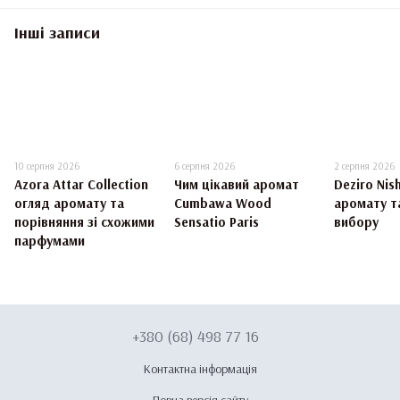
Інші записи
10 серпня 2026
6 серпня 2026
2 серпня 2026
Azora Attar Collection
Чим цікавий аромат
Deziro Nis
огляд аромату та
Cumbawa Wood
аромату та
порівняння зі схожими
Sensatio Paris
вибору
парфумами
+380 (68) 498 77 16
Контактна інформація
Повна версія сайту