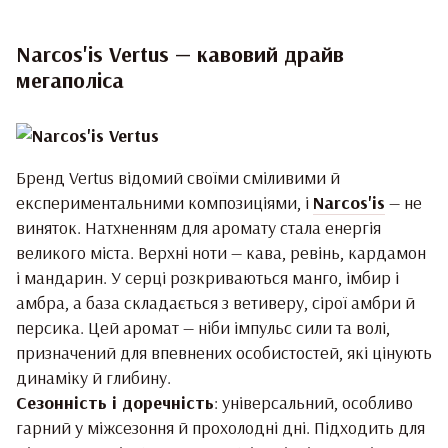
Narcos'is Vertus — кавовий драйв
мегаполіса
Бренд Vertus відомий своїми сміливими й
експериментальними композиціями, і
Narcos'is
— не
виняток. Натхненням для аромату стала енергія
великого міста. Верхні ноти — кава, ревінь, кардамон
і мандарин. У серці розкриваються манго, імбир і
амбра, а база складається з ветиверу, сірої амбри й
персика. Цей аромат — ніби імпульс сили та волі,
призначений для впевнених особистостей, які цінують
динаміку й глибину.
Сезонність і доречність
: універсальний, особливо
гарний у міжсезоння й прохолодні дні. Підходить для