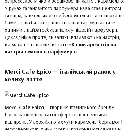
еспресо, або м’яко й вершково, як латте з карамеллю.
У руках талановитого парфумера кава стає центром
тяжіння, навколо якого вибудовується вся композиція.
Саме за цю багатогранність кавові аромати стали
одними з найзатребуваніших у нішевій парфумерії.
Докладніше про те, як запахи впливають на настрій,
ви можете дізнатися в статті «
Вплив ароматів на
настрій і емоції в парфумерії
».
Merci Cafe Epico — італійський ранок у
келиху латте
Merci Cafe Epico
— творіння італійського бренду
Epico, натхненного атмосферою європейських
кав’ярень. У верхніх нотах чути карамель, бергамот і
легку вершкову пінку, у серці розкриваються кава й