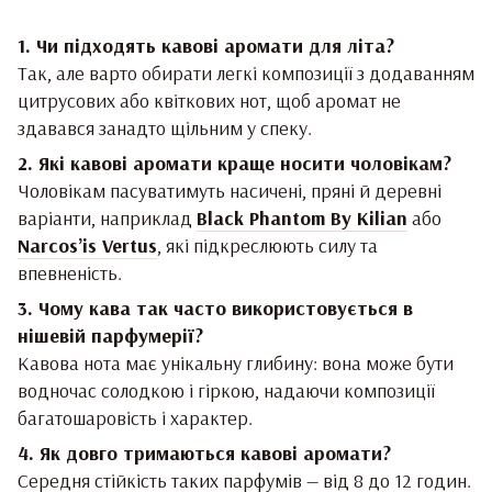
1. Чи підходять кавові аромати для літа?
Так, але варто обирати легкі композиції з додаванням
цитрусових або квіткових нот, щоб аромат не
здавався занадто щільним у спеку.
2. Які кавові аромати краще носити чоловікам?
Чоловікам пасуватимуть насичені, пряні й деревні
варіанти, наприклад
Black Phantom By Kilian
або
Narcos’is Vertus
, які підкреслюють силу та
впевненість.
3. Чому кава так часто використовується в
нішевій парфумерії?
Кавова нота має унікальну глибину: вона може бути
водночас солодкою і гіркою, надаючи композиції
багатошаровість і характер.
4. Як довго тримаються кавові аромати?
Середня стійкість таких парфумів — від 8 до 12 годин.