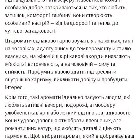
особливо добре розкриваються на тих, хто любить
затишок, комфорт і глибину. Вони створюють
особливий настрій — від бадьорості та тепла до
чуттєвої загадковості.
Ці аромати однаково гарно звучать як на жінках, так і
на чоловіках, адаптуючись до темпераменту й стилю
власника. На жіночій шкірі кавові акорди виявляють
м’якість і витонченість, а на чоловічій — силу та
стійкість. Парфуми з кавою здатні підкреслити
внутрішню харизму, викликати довіру й пробудити
інтерес.
Крім того, такі аромати ідеально пасують людям, які
люблять затишні вечори, подорожі, атмосферу
улюбленої кав’ярні або легкий відтінок загадковості.
Вони чудово доповнюють образи впевнених, але
романтичних натур, що люблять деталі й цінують
гармонію. Щоб вибрати аромат, який відображає ваш