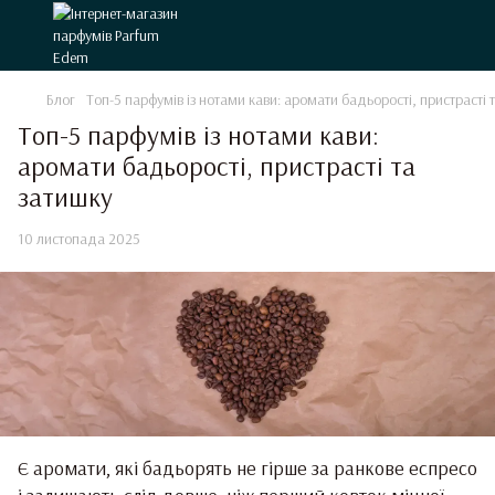
Блог
Топ-5 парфумів із нотами кави: аромати бадьорості, пристрасті 
Топ-5 парфумів із нотами кави:
аромати бадьорості, пристрасті та
затишку
10 листопада 2025
Є аромати, які бадьорять не гірше за ранкове еспресо