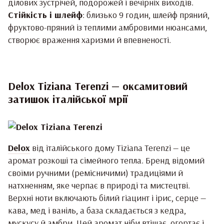
ділових зустрічей, подорожей і вечірніх виходів.
Стійкість і шлейф
: близько 9 годин, шлейф пряний,
фруктово-пряний із теплими амбровими нюансами,
створює враження харизми й впевненості.
Delox Tiziana Terenzi — оксамитовий
затишок італійської мрії
Delox
від італійського дому Tiziana Terenzi — це
аромат розкоші та сімейного тепла. Бренд відомий
своїми ручними (ремісничими) традиціями й
натхненням, яке черпає в природі та мистецтві.
Верхні ноти включають білий гіацинт і ірис, серце —
кава, мед і ваніль, а база складається з кедра,
мускусу й амбри. Цей аромат ніби втішає, огортає і