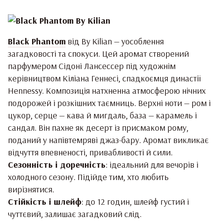
Black Phantom
від By Kilian — уособлення
загадковості та спокуси. Цей аромат створений
парфумером Сідоні Лансессер під художнім
керівництвом Кіліана Геннесі, спадкоємця династії
Hennessy. Композиція натхненна атмосферою нічних
подорожей і розкішних таємниць. Верхні ноти — ром і
цукор, серце — кава й мигдаль, база — карамель і
сандал. Він пахне як десерт із присмаком рому,
поданий у напівтемряві джаз-бару. Аромат викликає
відчуття впевненості, привабливості й сили.
Сезонність і доречність
: ідеальний для вечорів і
холодного сезону. Підійде тим, хто любить
вирізнятися.
Стійкість і шлейф
: до 12 годин, шлейф густий і
чуттєвий, залишає загадковий слід.