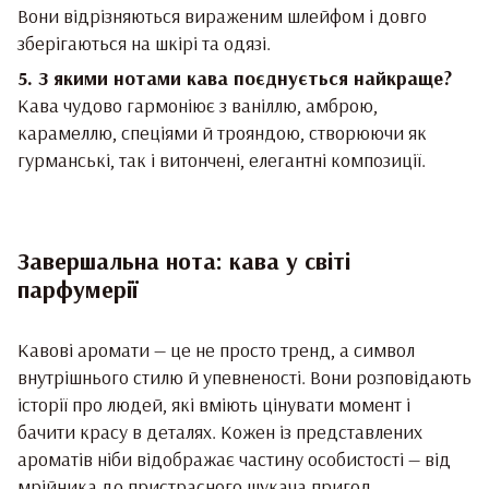
Вони відрізняються вираженим шлейфом і довго
зберігаються на шкірі та одязі.
5. З якими нотами кава поєднується найкраще?
Кава чудово гармоніює з ваніллю, амброю,
карамеллю, спеціями й трояндою, створюючи як
гурманські, так і витончені, елегантні композиції.
Завершальна нота: кава у світі
парфумерії
Кавові аромати — це не просто тренд, а символ
внутрішнього стилю й упевненості. Вони розповідають
історії про людей, які вміють цінувати момент і
бачити красу в деталях. Кожен із представлених
ароматів ніби відображає частину особистості — від
мрійника до пристрасного шукача пригод.