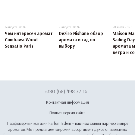
6 августа 2026
2 августа 2026
28 июля 2026
Чем интересен аромат
Deziro Nishane обзор
Maison Mar
Cumbawa Wood
аромата и гид по
Sailing Da
Sensatio Paris
выбору
аромата 
ветра и со
+380 (68) 498 77 16
Контактная информация
Полная версия сайта
Парфюмерный магазин Parfum Edem – ваш надежный партнер в мире
ароматов. Мы предлагаем широкий ассортимент духов от известных