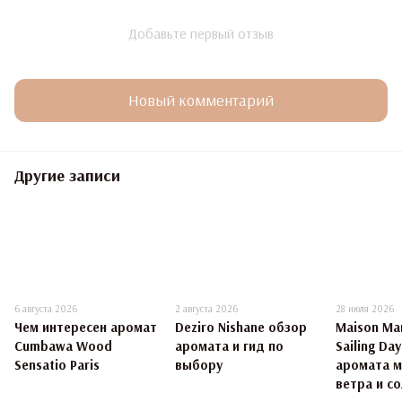
Добавьте первый отзыв
Новый комментарий
Другие записи
6 августа 2026
2 августа 2026
28 июля 2026
Чем интересен аромат
Deziro Nishane обзор
Maison Mar
Cumbawa Wood
аромата и гид по
Sailing Da
Sensatio Paris
выбору
аромата 
ветра и со