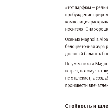
Этот парфюм — редки
пробуждение природы
композиция раскрыва
носителя. Она хорош
Осенью Magnolia Alba
белоцветочная аура 
дневный баланс к бо
По уместности Magnol
встреч, потому что з
не отвлекает, а созд
произвести впечатле
Стойкость и шле