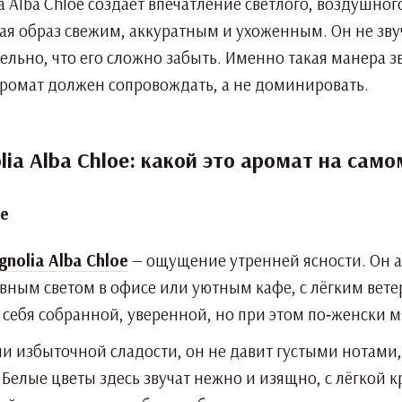
a Alba Chloe создаёт впечатление светлого, воздушно
я образ свежим, аккуратным и ухоженным. Он не звуч
тельно, что его сложно забыть. Именно такая манера
аромат должен сопровождать, а не доминировать.
ia Alba Chloe: какой это аромат на само
nolia Alba Chloe
— ощущение утренней ясности. Он а
евным светом в офисе или уютным кафе, с лёгким вет
 себя собранной, уверенной, но при этом по‑женски м
ли избыточной сладости, он не давит густыми нотами,
Белые цветы здесь звучат нежно и изящно, с лёгкой 