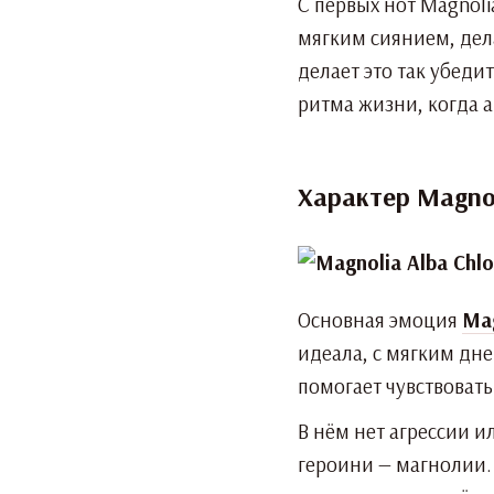
С первых нот Magnoli
мягким сиянием, дела
делает это так убеди
ритма жизни, когда 
Характер Magnol
Основная эмоция
Mag
идеала, с мягким дн
помогает чувствовать
В нём нет агрессии и
героини — магнолии. 