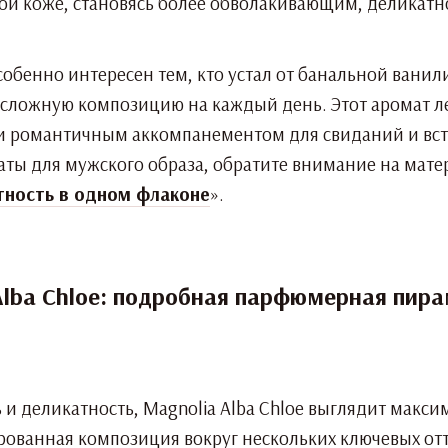
лой коже, становясь более обволакивающим, деликатн
обенно интересен тем, кто устал от банальной ванил
 сложную композицию на каждый день. Этот аромат ле
и романтичным аккомпанементом для свиданий и встр
ты для мужского образа, обратите внимание на мате
нтность в одном флаконе
».
Alba Chloe: подробная парфюмерная пир
 и деликатность, Magnolia Alba Chloe выглядит макс
рованная композиция вокруг нескольких ключевых отт