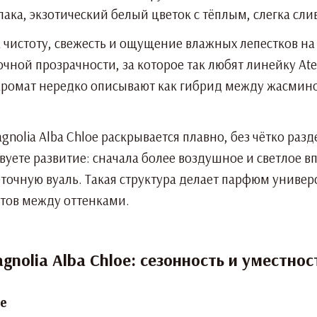
пака, экзотический белый цветок с тёплым, слегка сл
 чистоту, свежесть и ощущение влажных лепестков на
ой прозрачности, за которое так любят линейку Ateli
 аромат нередко описывают как гибрид между жасмин
Magnolia Alba Chloe раскрывается плавно, без чётко ра
твуете развитие: сначала более воздушное и светлое в
очную вуаль. Такая структура делает парфюм универ
тов между оттенками.
gnolia Alba Chloe: сезонность и уместнос