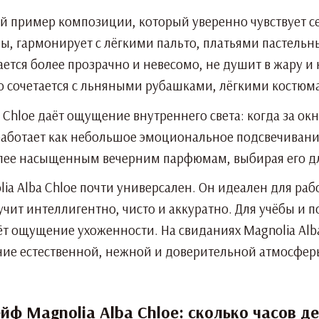
й пример композиции, который уверенно чувствует себ
, гармонирует с лёгкими пальто, платьями пастельны
ется более прозрачно и невесомо, не душит в жару и 
о сочетается с льняными рубашками, лёгкими костю
 Chloe даёт ощущение внутреннего света: когда за ок
работает как небольшое эмоциональное подсвечивани
лее насыщенным вечерним парфюмам, выбирая его для
ia Alba Chloe почти универсален. Он идеален для ра
вучит интеллигентно, чисто и аккуратно. Для учёбы и 
аёт ощущение ухоженности. На свиданиях Magnolia Alb
ние естественной, нежной и доверительной атмосфер
йф Magnolia Alba Chloe: сколько часов 