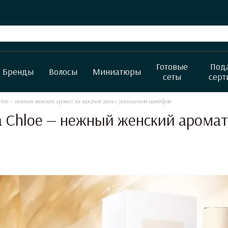
Готовые
Под
Бренды
Волосы
Миниатюры
сеты
серт
Chloe — нежный женский аромат на каждый день с роскошным шлейфом
a Chloe — нежный женский арома