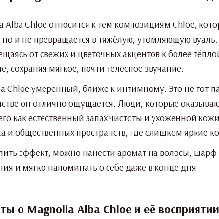
ia Alba Chloe относится к тем композициям Chloe, ко
с, но и не превращается в тяжёлую, утомляющую вуаль
ещаясь от свежих и цветочных акцентов к более тёпло
, сохраняя мягкое, почти телесное звучание.
ba Chloe умеренный, ближе к интимному. Это не тот 
нстве он отлично ощущается. Люди, которые оказываю
его как естественный запах чистоты и ухоженной кожи
а и общественных пространств, где слишком яркие к
силить эффект, можно нанести аромат на волосы, шар
ия и мягко напоминать о себе даже в конце дня.
ы о Magnolia Alba Chloe и её восприятии