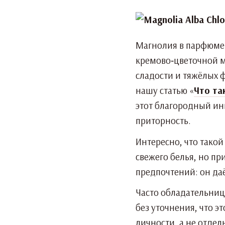
Магнолия в парфюмер
кремово‑цветочной мя
сладости и тяжёлых ф
нашу статью «
Что та
этот благородный инг
приторность.
Интересно, что тако
свежего белья, но пр
предпочтений: он да
Часто обладательниц
без уточнения, что э
личности, а не отде