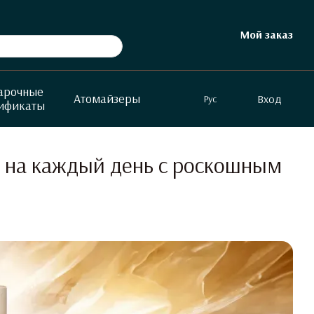
Мой заказ
арочные
Атомайзеры
Вход
Рус
ификаты
т на каждый день с роскошным