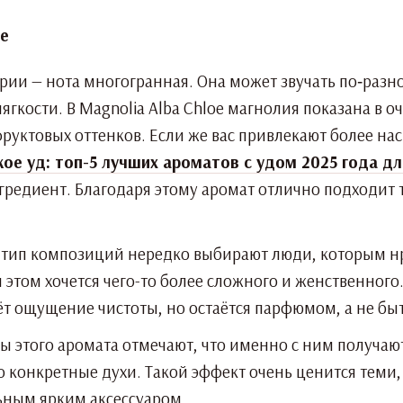
ии — нота многогранная. Она может звучать по‑разно
гкости. В Magnolia Alba Chloe магнолия показана в 
руктовых оттенков. Если же вас привлекают более на
кое уд: топ-5 лучших ароматов с удом 2025 года д
редиент. Благодаря этому аромат отлично подходит те
й тип композиций нередко выбирают люди, которым н
и этом хочется чего-то более сложного и женственного.
ёт ощущение чистоты, но остаётся парфюмом, а не бы
ы этого аромата отмечают, что именно с ним получают
то конкретные духи. Такой эффект очень ценится теми
льным ярким аксессуаром.