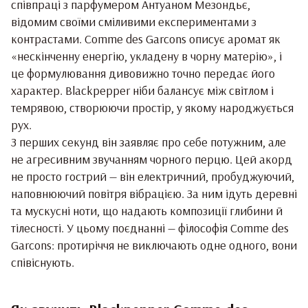
співпраці з парфумером Антуаном Мезондьє,
відомим своїми сміливими експериментами з
контрастами. Comme des Garcons описує аромат як
«нескінченну енергію, укладену в чорну матерію», і
це формулювання дивовижно точно передає його
характер. Blackpepper ніби балансує між світлом і
темрявою, створюючи простір, у якому народжується
рух.
З перших секунд він заявляє про себе потужним, але
не агресивним звучанням чорного перцю. Цей акорд
не просто гострий — він електричний, пробуджуючий,
наповнюючий повітря вібрацією. За ним ідуть деревні
та мускусні ноти, що надають композиції глибини й
тілесності. У цьому поєднанні — філософія Comme des
Garcons: протиріччя не виключають одне одного, вони
співіснують.