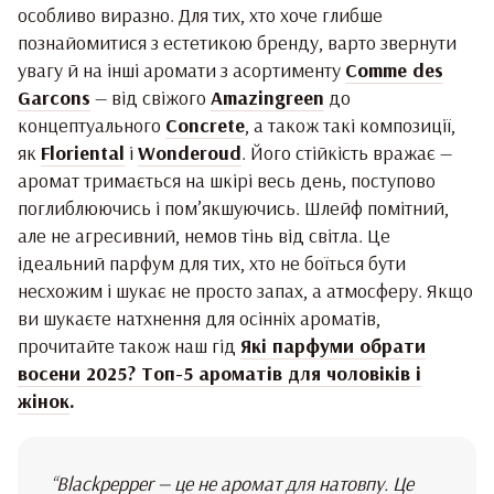
особливо виразно. Для тих, хто хоче глибше
познайомитися з естетикою бренду, варто звернути
увагу й на інші аромати з асортименту
Comme des
Garcons
— від свіжого
Amazingreen
до
концептуального
Concrete
, а також такі композиції,
як
Floriental
і
Wonderoud
. Його стійкість вражає —
аромат тримається на шкірі весь день, поступово
поглиблюючись і пом’якшуючись. Шлейф помітний,
але не агресивний, немов тінь від світла. Це
ідеальний парфум для тих, хто не боїться бути
несхожим і шукає не просто запах, а атмосферу. Якщо
ви шукаєте натхнення для осінніх ароматів,
прочитайте також наш гід
Які парфуми обрати
восени 2025? Топ-5 ароматів для чоловіків і
жінок
.
“Blackpepper — це не аромат для натовпу. Це