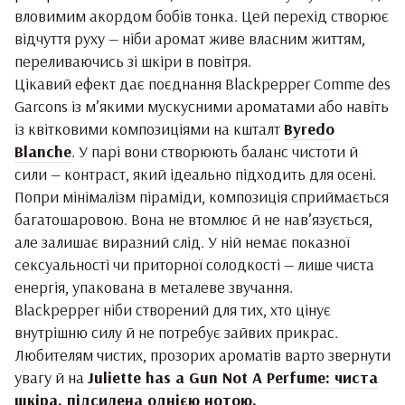
вловимим акордом бобів тонка. Цей перехід створює
відчуття руху — ніби аромат живе власним життям,
переливаючись зі шкіри в повітря.
Цікавий ефект дає поєднання Blackpepper Comme des
Garcons із м’якими мускусними ароматами або навіть
із квітковими композиціями на кшталт
Byredo
Blanche
. У парі вони створюють баланс чистоти й
сили — контраст, який ідеально підходить для осені.
Попри мінімалізм піраміди, композиція сприймається
багатошаровою. Вона не втомлює й не нав’язується,
але залишає виразний слід. У ній немає показної
сексуальності чи приторної солодкості — лише чиста
енергія, упакована в металеве звучання.
Blackpepper ніби створений для тих, хто цінує
внутрішню силу й не потребує зайвих прикрас.
Любителям чистих, прозорих ароматів варто звернути
увагу й на
Juliette has a Gun Not A Perfume: чиста
шкіра, підсилена однією нотою
.