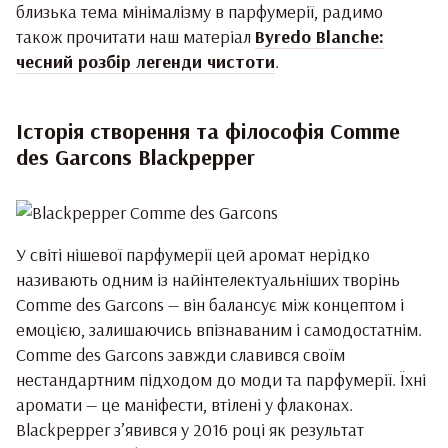
близька тема мінімалізму в парфумерії, радимо
також прочитати наш матеріал
Byredo Blanche:
чесний розбір легенди чистоти
.
Історія створення та філософія Comme
des Garcons Blackpepper
У світі нішевої парфумерії цей аромат нерідко
називають одним із найінтелектуальніших творінь
Comme des Garcons — він балансує між концептом і
емоцією, залишаючись впізнаваним і самодостатнім.
Comme des Garcons завжди славився своїм
нестандартним підходом до моди та парфумерії. Їхні
аромати — це маніфести, втілені у флаконах.
Blackpepper з’явився у 2016 році як результат