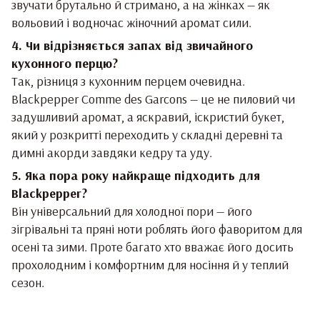
звучати брутально й стримано, а на жінках — як
вольовий і водночас жіночний аромат сили.
4. Чи відрізняється запах від звичайного
кухонного перцю?
Так, різниця з кухонним перцем очевидна.
Blackpepper Comme des Garcons — це не пиловий чи
задушливий аромат, а яскравий, іскристий букет,
який у розкритті переходить у складні деревні та
димні акорди завдяки кедру та уду.
5. Яка пора року найкраще підходить для
Blackpepper?
Він універсальний для холодної пори — його
зігрівальні та пряні ноти роблять його фаворитом для
осені та зими. Проте багато хто вважає його досить
прохолодним і комфортним для носіння й у теплий
сезон.