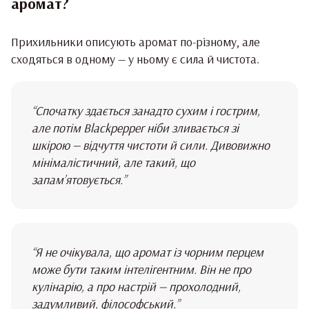
аромат?
Прихильники описують аромат по-різному, але
сходяться в одному — у ньому є сила й чистота.
“Спочатку здається занадто сухим і гострим,
але потім Blackpepper ніби зливається зі
шкірою — відчуття чистоти й сили. Дивовижно
мінімалістичний, але такий, що
запам’ятовується.”
“Я не очікувала, що аромат із чорним перцем
може бути таким інтелігентним. Він не про
кулінарію, а про настрій — прохолодний,
задумливий, філософський.”