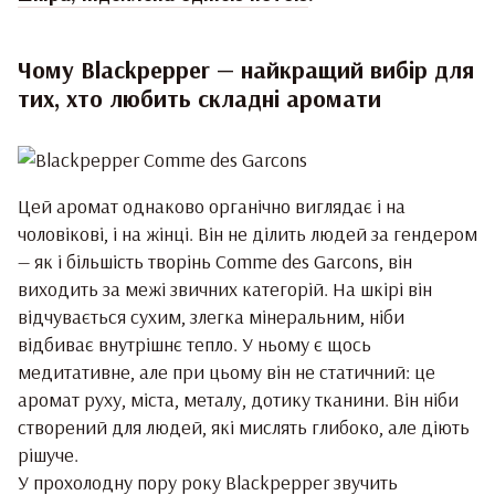
Чому Blackpepper — найкращий вибір для
тих, хто любить складні аромати
Цей аромат однаково органічно виглядає і на
чоловікові, і на жінці. Він не ділить людей за гендером
— як і більшість творінь Comme des Garcons, він
виходить за межі звичних категорій. На шкірі він
відчувається сухим, злегка мінеральним, ніби
відбиває внутрішнє тепло. У ньому є щось
медитативне, але при цьому він не статичний: це
аромат руху, міста, металу, дотику тканини. Він ніби
створений для людей, які мислять глибоко, але діють
рішуче.
У прохолодну пору року Blackpepper звучить