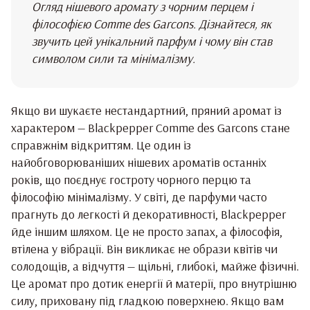
Огляд нішевого аромату з чорним перцем і
філософією Comme des Garcons. Дізнайтеся, як
звучить цей унікальний парфум і чому він став
символом сили та мінімалізму.
Якщо ви шукаєте нестандартний, пряний аромат із
характером — Blackpepper Comme des Garcons стане
справжнім відкриттям. Це один із
найобговорюваніших нішевих ароматів останніх
років, що поєднує гостроту чорного перцю та
філософію мінімалізму. У світі, де парфуми часто
прагнуть до легкості й декоративності, Blackpepper
йде іншим шляхом. Це не просто запах, а філософія,
втілена у вібрації. Він викликає не образи квітів чи
солодощів, а відчуття — щільні, глибокі, майже фізичні.
Це аромат про дотик енергії й матерії, про внутрішню
силу, приховану під гладкою поверхнею. Якщо вам