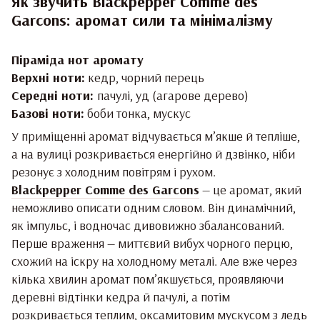
Як звучить Blackpepper Comme des
Garcons: аромат сили та мінімалізму
Піраміда нот аромату
Верхні ноти:
кедр, чорний перець
Середні ноти:
пачулі, уд (агарове дерево)
Базові ноти:
боби тонка, мускус
У приміщенні аромат відчувається м’якше й тепліше,
а на вулиці розкривається енергійно й дзвінко, ніби
резонує з холодним повітрям і рухом.
Blackpepper Comme des Garcons
— це аромат, який
неможливо описати одним словом. Він динамічний,
як імпульс, і водночас дивовижно збалансований.
Перше враження — миттєвий вибух чорного перцю,
схожий на іскру на холодному металі. Але вже через
кілька хвилин аромат пом’якшується, проявляючи
деревні відтінки кедра й пачулі, а потім
розкривається теплим, оксамитовим мускусом з ледь