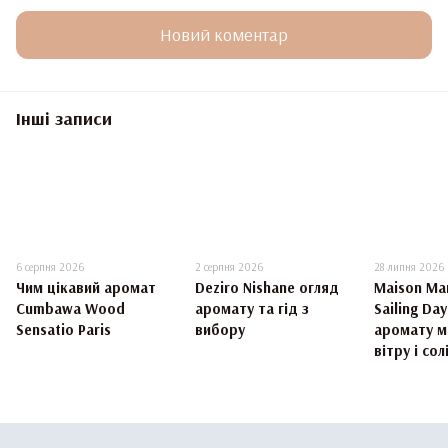
Новий коментар
Інші записи
6 серпня 2026
2 серпня 2026
28 липня 2026
Чим цікавий аромат
Deziro Nishane огляд
Maison Mar
Cumbawa Wood
аромату та гід з
Sailing Da
Sensatio Paris
вибору
аромату м
вітру і сол