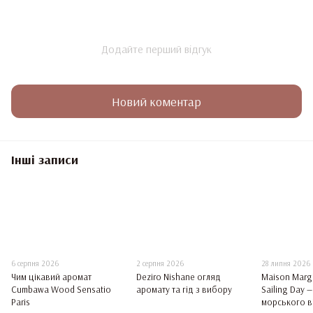
Додайте перший відгук
Новий коментар
Інші записи
6 серпня 2026
2 серпня 2026
28 липня 2026
Чим цікавий аромат
Deziro Nishane огляд
Maison Margi
Cumbawa Wood Sensatio
аромату та гід з вибору
Sailing Day 
Paris
морського ві