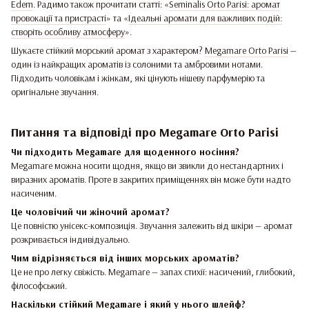
Edem
. Радимо також прочитати статті: «
Seminalis Orto Parisi: аромат
провокації та пристрасті
» та «
Ідеальні аромати для важливих подій:
створіть особливу атмосферу
».
Шукаєте стійкий морський аромат з характером?
Megamare Orto Parisi
—
один із найкращих ароматів із солоними та амбровими нотами.
Підходить чоловікам і жінкам, які цінують нішеву парфумерію та
оригінальне звучання.
Питання та відповіді про Megamare Orto Parisi
Чи підходить Megamare для щоденного носіння?
Megamare можна носити щодня, якщо ви звикли до нестандартних і
виразних ароматів. Проте в закритих приміщеннях він може бути надто
насиченим.
Це чоловічий чи жіночий аромат?
Це повністю унісекс-композиція. Звучання залежить від шкіри — аромат
розкривається індивідуально.
Чим відрізняється від інших морських ароматів?
Це не про легку свіжість. Megamare — запах стихії: насичений, глибокий,
філософський.
Наскільки стійкий Megamare і який у нього шлейф?