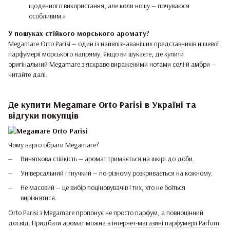
щоденного використання, але коли ношу — почуваюся
особливим.»
У пошуках стійкого морського аромату?
Megamare Orto Parisi — один із найвпізнаваніших представників нішевої
парфумерії морського напряму. Якщо ви шукаєте, де купити
оригінальний Megamare з яскраво вираженими нотами солі й амбри —
читайте далі.
Де купити Megamare Orto Parisi в Україні та
відгуки покупців
Чому варто обрати Megamare?
Виняткова стійкість — аромат тримається на шкірі до доби.
Універсальний і гнучкий — по-різному розкривається на кожному.
Не масовий — це вибір поціновувачів і тих, хто не боїться
вирізнятися.
Orto Parisi з Megamare пропонує не просто парфум, а повноцінний
досвід. Придбати аромат можна в
інтернет-магазині парфумерії Parfum