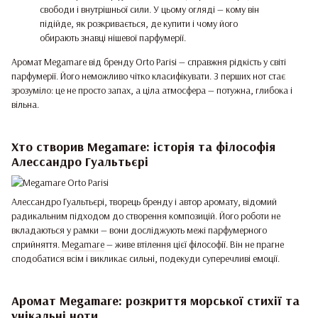
свободи і внутрішньої сили. У цьому огляді — кому він
підійде, як розкривається, де купити і чому його
обирають знавці нішевої парфумерії.
Аромат Megamare від бренду Orto Parisi — справжня рідкість у світі
парфумерії. Його неможливо чітко класифікувати. З перших нот стає
зрозуміло: це не просто запах, а ціла атмосфера — потужна, глибока і
вільна.
Хто створив Megamare: історія та філософія
Алессандро Гуальтьєрі
Алессандро Гуальтьєрі, творець бренду і автор аромату, відомий
радикальним підходом до створення композицій. Його роботи не
вкладаються у рамки — вони досліджують межі парфумерного
сприйняття.
Megamare
— живе втілення цієї філософії. Він не прагне
сподобатися всім і викликає сильні, подекуди суперечливі емоції.
Аромат Megamare: розкриття морської стихії та
унікальні ноти