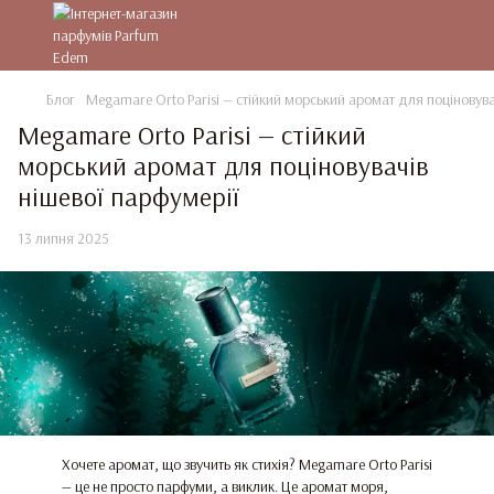
Блог
Megamare Orto Parisi — стійкий морський аромат для поціновува
Megamare Orto Parisi — стійкий
морський аромат для поціновувачів
нішевої парфумерії
13 липня 2025
Хочете аромат, що звучить як стихія? Megamare Orto Parisi
— це не просто парфуми, а виклик. Це аромат моря,