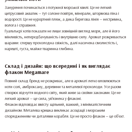
Занурення починається з потужної морської хвилі. Це не легкий
цитрусовий акватик — тут солоне повітря, мінерали, штормова піна і
водорості. Це не курортний пляж, а дика берегова лінія — нестримна,
волога і справжня.
Гуальтьєрі хотів показати не лише зовнішній вигляд моря, але й його
мінливість, непередбачуваність і внутрішню силу. Аромат розкривається
шарами: спершу прохолодна свіжість, далі насичена смолистість і,
нарешті, густа, майже тваринна глибина.
Склад і дизайн: що всередині і як виглядає
флакон Megamare
Повний склад бренд не розкриває, але в ароматі легко вловлюються
ноти солі, амброксану, деревини та металевої прохолоди. Усе разом
створює відчуття водного світу, який живе за своїми законами. Це не
легкий аромат — це сила, ув’язнена у флаконі.
Флакон відповідає вмісту: щільний, важкий, з мінімалістичним
дизайном. Металева кришка викликає асоціації з морським
спорядженням чи деталями корабля. Це не просто флакон — це об'єкт.