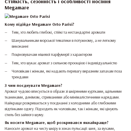
Стійкість, сезонність і особливості носіння
Megamare
Кому підійде Megamare Orto Parisi?
Тим, хто любить глибокі, стійкі та нестандартні аромати
Шанувальникам морської тематики в потужному, а не легкому
виконанні
Поціновувачам нішевої парфумерії з характером
Тим, хто шукає аромат з сильною проєкцією і індивідуальністю
Чоловікам і жінкам, які надають перевагу виразним запахам поза
трендами
З чим поєднувати Megamare?
Аромат чудово вписується в образи зі шкіряними куртками, щільними
тканинами, денімом, стриманими або мінімалістичними нарядами.
Найкраще розкривається у поєднанні з холодними або глибокими
відтінками одягу. Підходить як чоловікам, так і жінкам, які цінують
стиль без зайвого шуму.
Як носити Megamare, щоб розкривався якнайкраще?
Наносьте аромат на чисту шкіру в зонах пульсації: шия, за вухами,