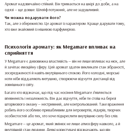
Аромат надзвичайно стійкий. Він тримається на шкірі до доби, а на
одязі — ще довше. Шлейф потужний, але не задушливий.
Чи можна подарувати його?
Так, але з обережністю. Це аромат із характером. Краще дарувати тому,
хто вже знайомий із нішевою парфумерією.
Психологія аромату: як Megamare впливає на
сприйняття
У Megamare є дивовижна властивість — він не лише впливає на нюх, але
й зачіпає емоційну сферу. Цей аромат здатен викликати стан зібраності,
зосередженості й навіть внутрішнього спокою. Його холодні, морські
ноти ніби віддаляють метушню, створюючи відчуття дистанції від
зовнішнього світу.
Багато хто відзначає, що під час носіння Megamare з’являється
впевненість і незалежність. Він дає відчуття, ніби ти стоїш на березі
штормового океану — нестримний, але контрольований. Таке враження
робить його особливо привабливим для інтровертів, лідерів, творчих
особистостей або тих, хто хоче підкреслити внутрішню силу без слів.
Megamare — це аромат, який змінює не лише атмосферу навколо, а й
внутрішній стан людини. Деякі користувачі відзначають, що він