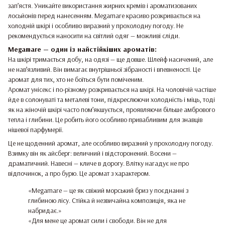
зап’ястя. Уникайте використання жирних кремів і ароматизованих
лосьйонів перед нанесенням. Megamare красиво розкривається на
холодній шкірі і особливо виразний у прохолодну погоду. Не
рекомендується наносити на світлий одяг — можливі сліди.
Megamare — один із найстійкіших ароматів:
На шкірі тримається добу, на одязі — ще довше. Шлейф насичений, але
не нав’язливий. Він вимагає внутрішньої зібраності і впевненості. Це
аромат для тих, хто не боїться бути поміченим.
Аромат унісекс і по-різному розкривається на шкірі. На чоловічій частіше
йде в солонуваті та металеві тони, підкреслюючи холодність і міць, тоді
як на жіночій шкірі часто пом’якшується, проявляючи більше амбрового
тепла і глибини. Це робить його особливо привабливим для знавців
нішевої парфумерії.
Це не щоденний аромат, але особливо виразний у прохолодну погоду.
Взимку він як айсберг: величний і відсторонений. Восени —
драматичний. Навесні — кличе в дорогу. Влітку нагадує не про
відпочинок, а про бурю. Це аромат з характером.
«Megamare — це як свіжий морський бриз у поєднанні з
глибиною лісу. Стійка й незвичайна композиція, яка не
набридає.»
«Для мене це аромат сили і свободи. Він не для