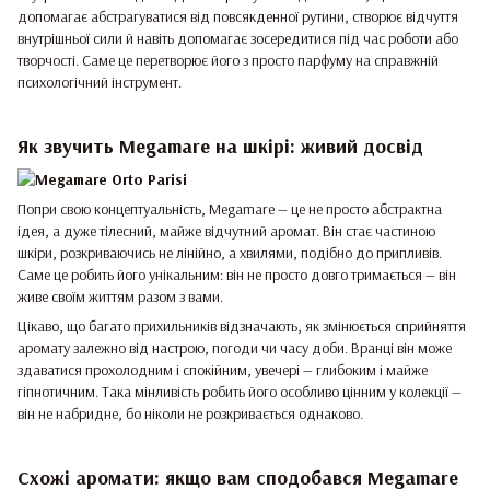
допомагає абстрагуватися від повсякденної рутини, створює відчуття
внутрішньої сили й навіть допомагає зосередитися під час роботи або
творчості. Саме це перетворює його з просто парфуму на справжній
психологічний інструмент.
Як звучить Megamare на шкірі: живий досвід
Попри свою концептуальність, Megamare — це не просто абстрактна
ідея, а дуже тілесний, майже відчутний аромат. Він стає частиною
шкіри, розкриваючись не лінійно, а хвилями, подібно до припливів.
Саме це робить його унікальним: він не просто довго тримається — він
живе своїм життям разом з вами.
Цікаво, що багато прихильників відзначають, як змінюється сприйняття
аромату залежно від настрою, погоди чи часу доби. Вранці він може
здаватися прохолодним і спокійним, увечері — глибоким і майже
гіпнотичним. Така мінливість робить його особливо цінним у колекції —
він не набридне, бо ніколи не розкривається однаково.
Схожі аромати: якщо вам сподобався Megamare