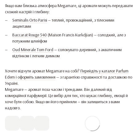
Якщо вам близька атмосфера Megamare, ці аромати можуть передавати
схожий настрій і глибину:
Seminalis Orto Parisi
— теплий, провокаційний, з тілесними
акцентами
Baccarat Rouge 540
(Maison Francis Kurkdjian) — солодкий, але з
потужним шлейфом
Oud Minerale Tom Ford
— солонувато-деревний, з акватичним
відтінком і легким димком
Хочете відчути аромат Megamare на собі?
Перейдіть у каталог Parfum
Edem і оформіть замовлення
— з гарантією справжності та доставкою по
Україні.
Megamare — аромат поза часом і трендами. Він далекий від
комерційної парфумерії. Це вибір для тих, хто шукає глибину, емоції й
хоче бути собою. Якщо ви його прийняли — він залишиться з вами
надовго.