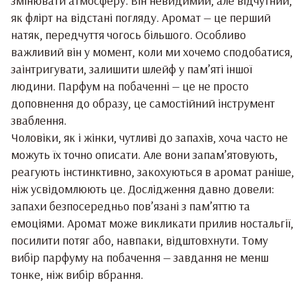
змінювати атмосферу. Він невидимий, але відчутний,
як флірт на відстані погляду. Аромат — це перший
натяк, передчуття чогось більшого. Особливо
важливий він у момент, коли ми хочемо сподобатися,
заінтригувати, залишити шлейф у пам’яті іншої
людини. Парфум на побаченні — це не просто
доповнення до образу, це самостійний інструмент
зваблення.
Чоловіки, як і жінки, чутливі до запахів, хоча часто не
можуть їх точно описати. Але вони запам’ятовують,
реагують інстинктивно, закохуються в аромат раніше,
ніж усвідомлюють це. Дослідження давно довели:
запахи безпосередньо пов’язані з пам’яттю та
емоціями. Аромат може викликати прилив ностальгії,
посилити потяг або, навпаки, відштовхнути. Тому
вибір парфуму на побачення — завдання не менш
тонке, ніж вибір вбрання.