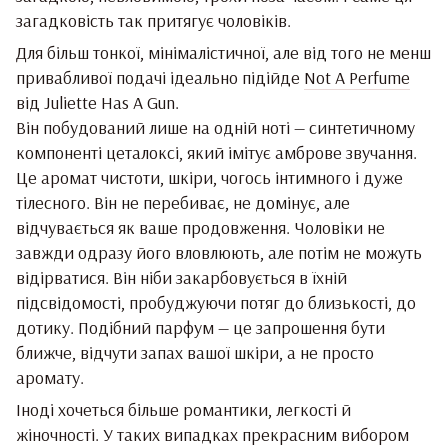
загадковість так притягує чоловіків.
Для більш тонкої, мінімалістичної, але від того не менш
привабливої подачі ідеально підійде
Not A Perfume
від Juliette Has A Gun.
Він побудований лише на одній ноті — синтетичному
компоненті цеталоксі, який імітує амброве звучання.
Це аромат чистоти, шкіри, чогось інтимного і дуже
тілесного. Він не перебиває, не домінує, але
відчувається як ваше продовження. Чоловіки не
завжди одразу його вловлюють, але потім не можуть
відірватися. Він ніби закарбовується в їхній
підсвідомості, пробуджуючи потяг до близькості, до
дотику. Подібний парфум — це запрошення бути
ближче, відчути запах вашої шкіри, а не просто
аромату.
Іноді хочеться більше романтики, легкості й
жіночності. У таких випадках прекрасним вибором