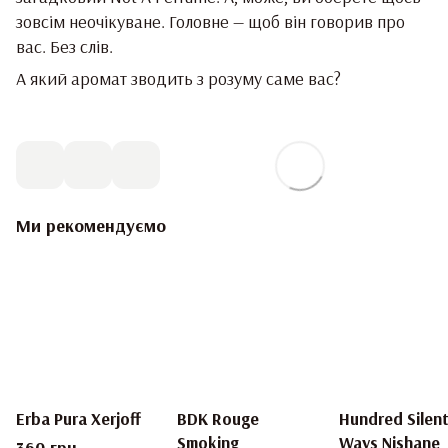
зовсім неочікуване. Головне — щоб він говорив про
вас. Без слів.
А який аромат зводить з розуму саме вас?
Ми рекомендуємо
Erba Pura Xerjoff
BDK Rouge
Hundred Silen
Smoking
Ways Nishane
360 грн