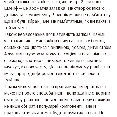
який залишається після того, як ви пройшли повз.
Шлейф — це ароматна загадка, він створює ілюзію
дотику та збуджує уяву. Чоловік може не пам’ятати, у
що ви були вбрані, але він пам’ятатиме, як ви пахли в
той момент.
Також немаловажна асоціативність запахів. Ваніль
часто викликає у чоловіків почуття затишку і тепла,
оскільки асоціюється з випічкою, домом, дитинством.
А жасмин і тубероза можуть асоціюватися з нічною
свіжістю, екзотикою, чимось далеким і бажаним.
Мускус, у свою чергу, діє на підсвідомому рівні — він
імітує природні феромони людини, посилюючи
тяжіння.
Таким чином, поєднання правильно підібраних нот
може не просто сподобатися — воно здатне створити
емоційну реакцію, спогад, потяг. Саме тому важливо
не лише обирати популярні компоненти, але й
враховувати, як аромат буде «звучати» на вас. Не