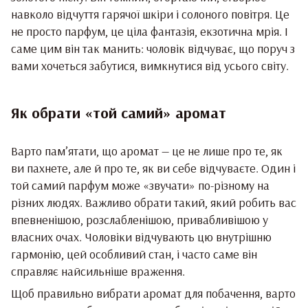
навколо відчуття гарячої шкіри і солоного повітря. Це
не просто парфум, це ціла фантазія, екзотична мрія. І
саме цим він так манить: чоловік відчуває, що поруч з
вами хочеться забутися, вимкнутися від усього світу.
Як обрати «той самий» аромат
Варто пам’ятати, що аромат — це не лише про те, як
ви пахнете, але й про те, як ви себе відчуваєте. Один і
той самий парфум може «звучати» по-різному на
різних людях. Важливо обрати такий, який робить вас
впевненішою, розслабленішою, привабливішою у
власних очах. Чоловіки відчувають цю внутрішню
гармонію, цей особливий стан, і часто саме він
справляє найсильніше враження.
Щоб правильно вибрати аромат для побачення, варто