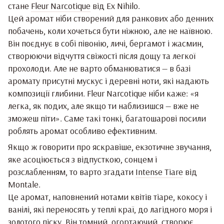
стане
Fleur Narcotique
від Ex Nihilo.
Цей аромат ніби створений для ранкових або денних
побачень, коли хочеться бути ніжною, але не наївною.
Він поєднує в собі півонію, личі, бергамот і жасмин,
створюючи відчуття свіжості після дощу та легкої
прохолоди. Але не варто обманюватися — в базі
аромату присутні мускус і деревні ноти, які надають
композиції глибини. Fleur Narcotique ніби каже: «я
легка, як подих, але якщо ти наблизишся — вже не
зможеш піти». Саме такі тонкі, багатошарові посили
роблять аромат особливо ефективним.
Якщо ж говорити про яскравіше, екзотичне звучання,
яке асоціюється з відпусткою, сонцем і
розслабленням, то варто згадати
Intense Tiare
від
Montale.
Це аромат, наповнений нотами квітів тіаре, кокосу і
ванілі, які переносять у теплі краї, до лагідного моря і
золотого піску. Він томний, огортаючий, створює