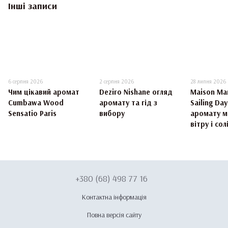
Інші записи
6 серпня 2026
2 серпня 2026
28 липня 2026
Чим цікавий аромат
Deziro Nishane огляд
Maison Mar
Cumbawa Wood
аромату та гід з
Sailing Da
Sensatio Paris
вибору
аромату м
вітру і сол
+380 (68) 498 77 16
Контактна інформація
Повна версія сайту