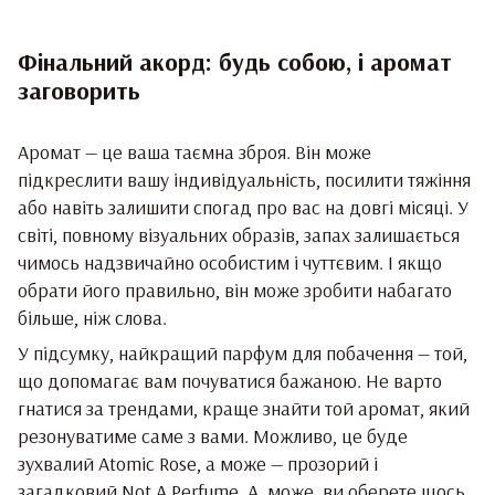
Фінальний акорд: будь собою, і аромат
заговорить
Аромат — це ваша таємна зброя. Він може
підкреслити вашу індивідуальність, посилити тяжіння
або навіть залишити спогад про вас на довгі місяці. У
світі, повному візуальних образів, запах залишається
чимось надзвичайно особистим і чуттєвим. І якщо
обрати його правильно, він може зробити набагато
більше, ніж слова.
У підсумку, найкращий парфум для побачення — той,
що допомагає вам почуватися бажаною. Не варто
гнатися за трендами, краще знайти той аромат, який
резонуватиме саме з вами. Можливо, це буде
зухвалий Atomic Rose, а може — прозорий і
загадковий Not A Perfume. А, може, ви оберете щось