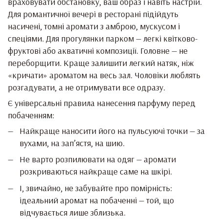
враховувати обстановку, ваш образ і навіть настрій.
Для романтичної вечері в ресторані підійдуть
насичені, томні аромати з амброю, мускусом і
спеціями. Для прогулянки парком — легкі квітково-
фруктові або акватичні композиції. Головне — не
переборщити. Краще залишити легкий натяк, ніж
«кричати» ароматом на весь зал. Чоловіки люблять
розгадувати, а не отримувати все одразу.
Є універсальні правила нанесення парфуму перед
побаченням:
Найкраще наносити його на пульсуючі точки — за
вухами, на зап’ястя, на шию.
Не варто розпилювати на одяг — аромати
розкриваються найкраще саме на шкірі.
І, звичайно, не забувайте про помірність:
ідеальний аромат на побаченні — той, що
відчувається лише зблизька.