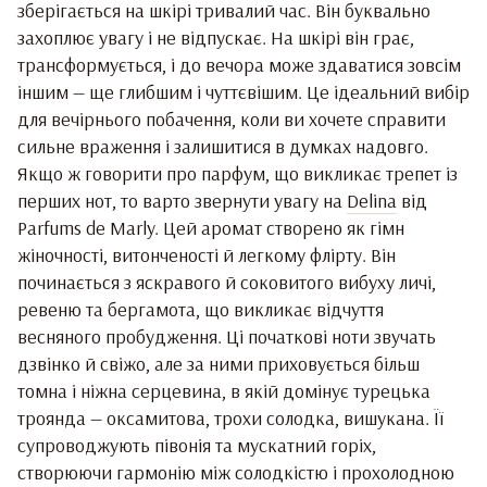
зберігається на шкірі тривалий час. Він буквально
захоплює увагу і не відпускає. На шкірі він грає,
трансформується, і до вечора може здаватися зовсім
іншим — ще глибшим і чуттєвішим. Це ідеальний вибір
для вечірнього побачення, коли ви хочете справити
сильне враження і залишитися в думках надовго.
Якщо ж говорити про парфум, що викликає трепет із
перших нот, то варто звернути увагу на
Delina
від
Parfums de Marly. Цей аромат створено як гімн
жіночності, витонченості й легкому флірту. Він
починається з яскравого й соковитого вибуху личі,
ревеню та бергамота, що викликає відчуття
весняного пробудження. Ці початкові ноти звучать
дзвінко й свіжо, але за ними приховується більш
томна і ніжна серцевина, в якій домінує турецька
троянда — оксамитова, трохи солодка, вишукана. Її
супроводжують півонія та мускатний горіх,
створюючи гармонію між солодкістю і прохолодною