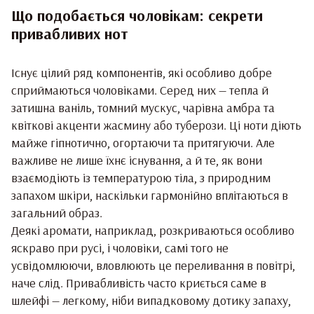
Що подобається чоловікам: секрети
привабливих нот
Існує цілий ряд компонентів, які особливо добре
сприймаються чоловіками. Серед них — тепла й
затишна ваніль, томний мускус, чарівна амбра та
квіткові акценти жасмину або туберози. Ці ноти діють
майже гіпнотично, огортаючи та притягуючи. Але
важливе не лише їхнє існування, а й те, як вони
взаємодіють із температурою тіла, з природним
запахом шкіри, наскільки гармонійно вплітаються в
загальний образ.
Деякі аромати, наприклад, розкриваються особливо
яскраво при русі, і чоловіки, самі того не
усвідомлюючи, вловлюють це переливання в повітрі,
наче слід. Привабливість часто криється саме в
шлейфі — легкому, ніби випадковому дотику запаху,