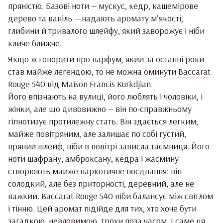
пряністю. Базові ноти — мускус, кедр, кашемірове
дерево та ваніль — надають аромату м’якості,
глибини й тривалого шлейфу, який заворожує і ніби
кличе ближче.
Якщо ж говорити про парфум, який за останні роки
став майже легендою, то не можна оминути
Baccarat
Rouge 540
від Maison Francis Kurkdjian.
Його впізнають на вулиці, його люблять і чоловіки, і
жінки, але що дивовижно — він по-справжньому
гіпнотизує протилежну стать. Він здається легким,
майже повітряним, але залишає по собі густий,
пряний шлейф, ніби в повітрі зависла таємниця. Його
ноти шафрану, амброксану, кедра і жасмину
створюють майже наркотичне поєднання: він
солодкий, але без приторності, деревний, але не
важкий. Baccarat Rouge 540 ніби балансує між світлом
і тінню. Цей аромат підійде для тих, хто хоче бути
загадкою, невловимою, трохи поза часом. І саме ця