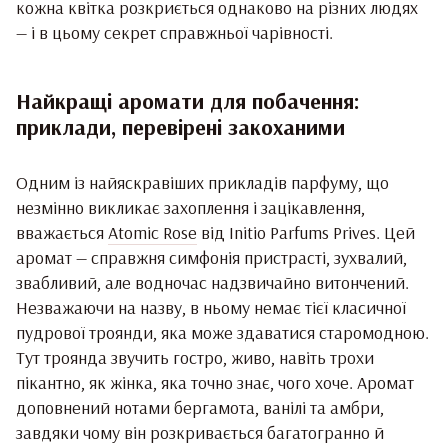
кожна квітка розкриється однаково на різних людях
— і в цьому секрет справжньої чарівності.
Найкращі аромати для побачення:
приклади, перевірені закоханими
Одним із найяскравіших прикладів парфуму, що
незмінно викликає захоплення і зацікавлення,
вважається
Atomic Rose
від Initio Parfums Prives. Цей
аромат — справжня симфонія пристрасті, зухвалий,
звабливий, але водночас надзвичайно витончений.
Незважаючи на назву, в ньому немає тієї класичної
пудрової троянди, яка може здаватися старомодною.
Тут троянда звучить гостро, живо, навіть трохи
пікантно, як жінка, яка точно знає, чого хоче. Аромат
доповнений нотами бергамота, ванілі та амбри,
завдяки чому він розкривається багатогранно й