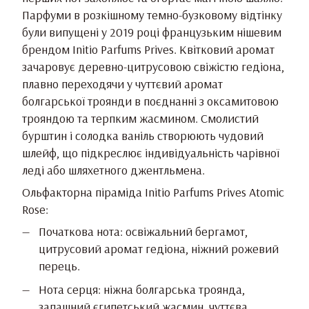
Парфуми в розкішному темно-бузковому відтінку
були випущені у 2019 році французьким нішевим
брендом Initio Parfums Prives. Квітковий аромат
зачаровує деревно-цитрусовою свіжістю гедіона,
плавно переходячи у чуттєвий аромат
болгарської троянди в поєднанні з оксамитовою
трояндою та терпким жасмином. Смолистий
бурштин і солодка ваніль створюють чудовий
шлейф, що підкреслює індивідуальність чарівної
леді або шляхетного джентльмена.
Ольфакторна піраміда Initio Parfums Prives Atomic
Rose:
Початкова нота: освіжальний бергамот,
цитрусовий аромат гедіона, ніжний рожевий
перець.
Нота серця: ніжна болгарська троянда,
запашний єгипетський жасмин, чуттєва