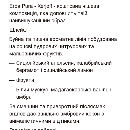
Erba Pura - Xerjoff - коштовна нішева
композиція, яка доповнить твій
найвишуканіший образ.
Шлейф
Буйна та пишна ароматна лінія побудована
на основі пудрових цитрусових та
мальовничих фруктів.
Сицилійський апельсин, калабрійський
бергамот і сицилійський лимон
Фрукти
Білий мускус, мадагаскарська ваніль і
амбра
За смачний та приворотний післясмак
відповідає ванільно-амбровий кокон з
анімалістичними відтінками.
Грандіозна робота!