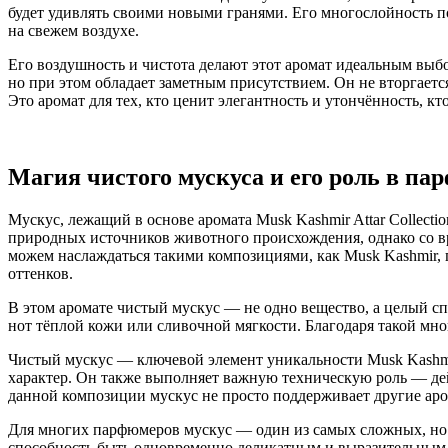
будет удивлять своими новыми гранями. Его многослойность п
на свежем воздухе.
Его воздушность и чистота делают этот аромат идеальным выб
но при этом обладает заметным присутствием. Он не вторгаетс
Это аромат для тех, кто ценит элегантность и утончённость, 
Магия чистого мускуса и его роль в п
Мускус, лежащий в основе аромата Musk Kashmir Attar Collect
природных источников животного происхождения, однако со вр
можем наслаждаться такими композициями, как Musk Kashmir, 
оттенков.
В этом аромате чистый мускус — не одно вещество, а целый сп
нот тёплой кожи или сливочной мягкости. Благодаря такой мн
Чистый мускус — ключевой элемент уникальности Musk Kashmir
характер. Он также выполняет важную техническую роль — дей
данной композиции мускус не просто поддерживает другие аро
Для многих парфюмеров мускус — один из самых сложных, но 
способность быть одновременно деликатным и выразительным.