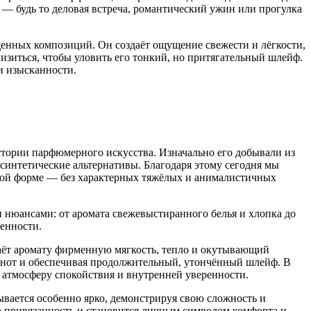
 — будь то деловая встреча, романтический ужин или прогулка
щенных композиций. Он создаёт ощущение свежести и лёгкости,
изиться, чтобы уловить его тонкий, но притягательный шлейф.
и изысканности.
истории парфюмерного искусства. Изначально его добывали из
синтетические альтернативы. Благодаря этому сегодня мы
гкой форме — без характерных тяжёлых и анималистичных
и нюансами: от аромата свежевыстиранного белья и хлопка до
венности.
даёт аромату фирменную мягкость, тепло и окутывающий
х нот и обеспечивая продолжительный, утончённый шлейф. В
 атмосферу спокойствия и внутренней уверенности.
вается особенно ярко, демонстрируя свою сложность и
ю привязанность и становится личным символом комфорта и