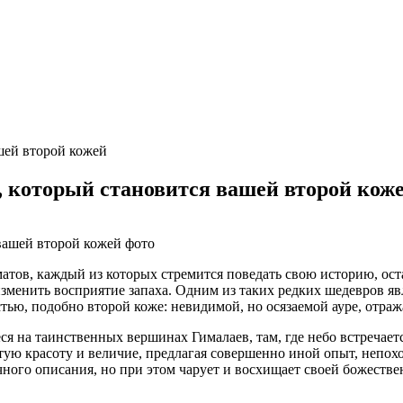
ашей второй кожей
т, который становится вашей второй кож
тов, каждый из которых стремится поведать свою историю, оста
менить восприятие запаха. Одним из таких редких шедевров явля
астью, подобно второй коже: невидимой, но осязаемой ауре, от
я на таинственных вершинах Гималаев, там, где небо встречаетс
нутую красоту и величие, предлагая совершенно иной опыт, непох
чного описания, но при этом чарует и восхищает своей божеств