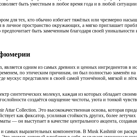
озволяет быть уместным в любое время года и в любой ситуации
ором для тех, кто обычно избегает тяжёлых или чрезмерно насы
я в личное пространство окружающих, а мягко приглашает прибл
кто предпочитает быть замеченным благодаря своей уникальности 
арфюмерии
ion, является одним из самых древних и ценных ингредиентов в 
еменем, по этическим причинам, он был полностью заменён на 
где мускус представлен в своей самой утончённой, мягкой и лё
ектр синтетических молекул, каждая из которых обладает своим
огослойности создаётся ощущение чистоты, уюта и тонкой чувст
 Attar Collection. Это высококачественная основа, которая при
ствует как фиксатор, усиливая стойкость других, более летучи
маты — он выступает в качестве центрального акцента, создавая
и самых выразительных компонентов. В Musk Kashmir он раскры
 Это аромат, который влюбляет в себя, вызывает эмоциональну