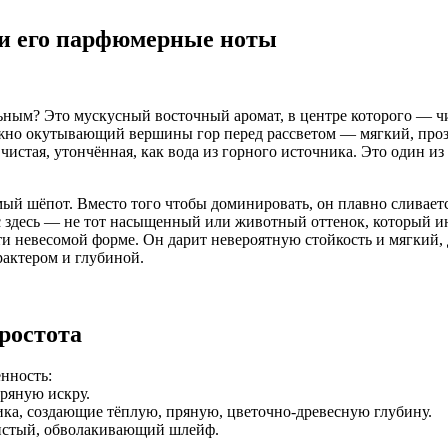
 и его парфюмерные ноты
ным? Это мускусный восточный аромат, в центре которого — чи
жно окутывающий вершины гор перед рассветом — мягкий, прозра
чистая, утончённая, как вода из горного источника. Это один и
имый шёпот. Вместо того чтобы доминировать, он плавно сливает
здесь — не тот насыщенный или животный оттенок, который ино
ти невесомой форме. Он дарит невероятную стойкость и мягкий,
рактером и глубиной.
ростота
нность:
ряную искру.
ика, создающие тёплую, пряную, цветочно-древесную глубину.
стый, обволакивающий шлейф.