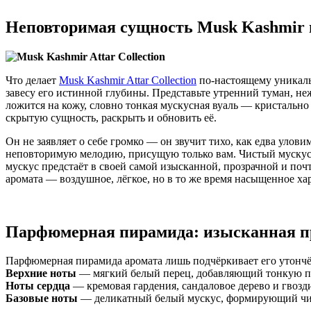
Неповторимая сущность Musk Kashmir
Что делает
Musk Kashmir Attar Collection
по-настоящему уникаль
завесу его истинной глубины. Представьте утренний туман, не
ложится на кожу, словно тонкая мускусная вуаль — кристально 
скрытую сущность, раскрыть и обновить её.
Он не заявляет о себе громко — он звучит тихо, как едва улов
неповторимую мелодию, присущую только вам. Чистый мускус 
мускус предстаёт в своей самой изысканной, прозрачной и поч
аромата — воздушное, лёгкое, но в то же время насыщенное ха
Парфюмерная пирамида: изысканная п
Парфюмерная пирамида аромата лишь подчёркивает его утончё
Верхние ноты
— мягкий белый перец, добавляющий тонкую п
Ноты сердца
— кремовая гардения, сандаловое дерево и гвозд
Базовые ноты
— деликатный белый мускус, формирующий чи