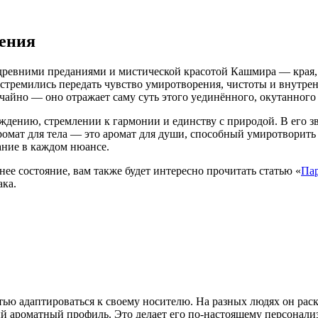
вения
на древними преданиями и мистической красотой Кашмира — края
тремились передать чувство умиротворения, чистоты и внутрен
чайно — оно отражает саму суть этого уединённого, окутанного
ждению, стремлении к гармонии и единству с природой. В его 
омат для тела — это аромат для души, способный умиротворить и
ание в каждом нюансе.
нее состояние, вам также будет интересно прочитать статью «
Пар
ака.
остью адаптироваться к своему носителю. На разных людях он ра
й ароматный профиль. Это делает его по-настоящему персонали