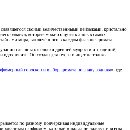
, славящегося своими величественными пейзажами, кристально
него баланса, которые можно ощутить лишь в самых
 тайнами мира, заключённого в каждом флаконе аромата.
звучании слышны отголоски древней мудрости и традиций,
 вдохновить. Он создан для тех, кто ищет не только
фюмерный гороскоп и выбор аромата по знаку зодиака
», где
скрывается по-разному, подчёркивая индивидуальные
зированным парфюмом, который никогда не надоест и всегда