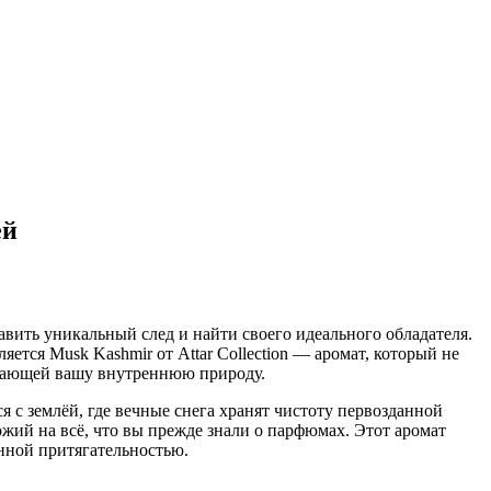
ей
вить уникальный след и найти своего идеального обладателя.
ется Musk Kashmir от Attar Collection — аромат, который не
ражающей вашу внутреннюю природу.
я с землёй, где вечные снега хранят чистоту первозданной
ожий на всё, что вы прежде знали о парфюмах. Этот аромат
енной притягательностью.