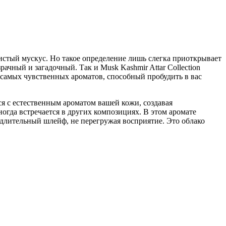
стый мускус. Но такое определение лишь слегка приоткрывает
чный и загадочный. Так и Musk Kashmir Attar Collection
з самых чувственных ароматов, способный пробудить в вас
ся с естественным ароматом вашей кожи, создавая
гда встречается в других композициях. В этом аромате
 длительный шлейф, не перегружая восприятие. Это облако