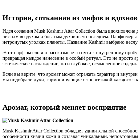
История, сотканная из мифов и вдохно
Идея создания Musk Kashmir Attar Collection была вдохновле
чистым воздухом и богатым духовным наследием. Парфюмеры с
нетронутых уголках планеты. Название Kashmir выбрано неслу
Этот парфюм словно рассказывает о пути к внутреннему пробу
превращая каждое нанесение в особый ритуал. Это не просто ар
эстетическое наслаждение, но и глубокое, осмысленное содерж
Если вы верите, что аромат может отражать характер и внутрен
мы подобрали духи, гармонирующие с энергетикой каждого зн
Аромат, который меняет восприятие
Musk Kashmir Attar Collection обладает удивительной способн
особенности химии кожи и создавая уникальный, неповторимы