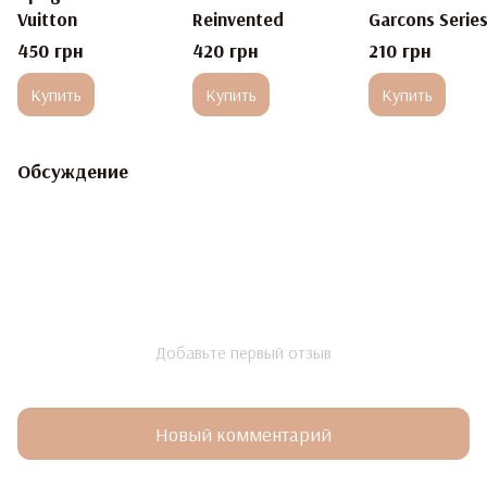
Vuitton
Reinvented
Garcons Series
Cologne : Vett
450 грн
420 грн
210 грн
Comme des
Купить
Купить
Купить
Garcons
Обсуждение
Добавьте первый отзыв
Новый комментарий