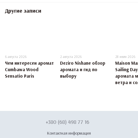
Другие записи
6 августа 2026
2 августа 2026
28 июля 2026
Чем интересен аромат
Deziro Nishane обзор
Maison Mar
Cumbawa Wood
аромата и гид по
Sailing Da
Sensatio Paris
выбору
аромата 
ветра и со
+380 (68) 498 77 16
Контактная информация