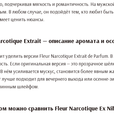
о, подчеркивая мягкость и романтичность. На мужско
ным. В любом случае, он подойдёт тем, кто любит бы
 умеет ценить нюансы.
Narcotique Extrait — описание аромата и о
ит уделить версии
Fleur Narcotique Extrait de Parfum
. 
ть. Если оригинальная версия — это прозрачное шёлков
 В нём усиливается мускус, становится более явным 
т лучше подходит для вечернего выхода или осенне-з
 длинным шлейфом.
м можно сравнить Fleur Narcotique Ex Nih