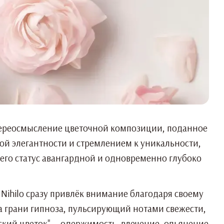
е, переосмысление цветочной композиции, поданное
й элегантности и стремлением к уникальности,
 его статус авангардной и одновременно глубоко
Nihilo сразу привлёк внимание благодаря своему
на грани гипноза, пульсирующий нотами свежести,
еский цветок" — одержимость, влечение, опьянение