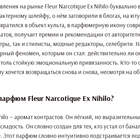
явления на рынке
Fleur Narcotique Ex Nihilo
буквально 
рактерному шлейфу, о нём заговорили в блогах, на ютуб
вратился в объект культа, в парфюмерную икону сов
атов, получает премии и рекомендации от авторитетн
ры, так и стилисты, модные редакторы, селебрити. 
урный феномен, которым он стал: действительно ли о
толь стойкую эмоциональную привязанность. Кто-то о
му хочется возвращаться снова и снова, несмотря на 
арфюм Fleur Narcotique Ex Nihilo?
Nihilo — аромат контрастов. Он лёгкий, но выразительн
 сладость. Он словно создан для тех, кто устал от ба
е. Этот парфюм словно интуитивно подстраивается по