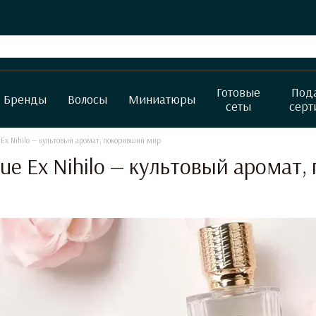
Готовые
Под
Бренды
Волосы
Миниатюры
сеты
серт
e Ex Nihilo — культовый аромат, покоривший мир
ique Ex Nihilo — культовый аромат