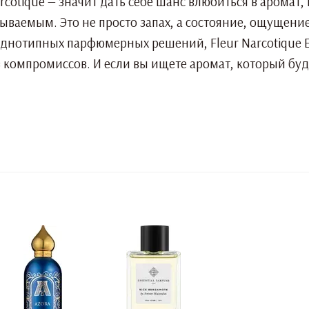
rcotique — значит дать себе шанс влюбиться в аромат
бываемым. Это не просто запах, а состояние, ощущение
однотипных парфюмерных решений, Fleur Narcotique Ex
з компромиссов. И если вы ищете аромат, который буд