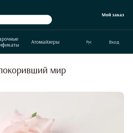
Мой заказ
арочные
Атомайзеры
Вход
Рус
ификаты
, покоривший мир