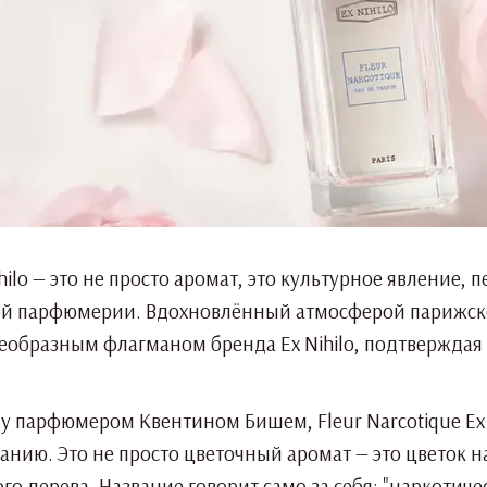
Nihilo — это не просто аромат, это культурное явлени
й парфюмерии. Вдохновлённый атмосферой парижско
оеобразным флагманом бренда Ex Nihilo, подтверждая
ду парфюмером Квентином Бишем, Fleur Narcotique Ex 
анию. Это не просто цветочный аромат — это цветок 
го дерева. Название говорит само за себя: "наркотич