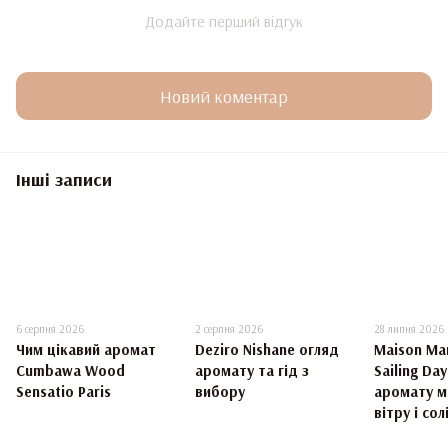
Додайте перший відгук
Новий коментар
Інші записи
6 серпня 2026
2 серпня 2026
28 липня 2026
Чим цікавий аромат
Deziro Nishane огляд
Maison Mar
Cumbawa Wood
аромату та гід з
Sailing Da
Sensatio Paris
вибору
аромату м
вітру і сол