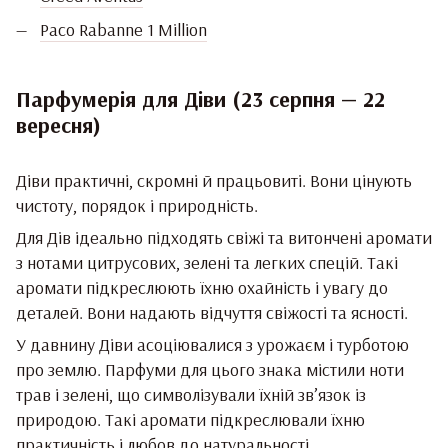
Paco Rabanne 1 Million
Парфумерія для Діви (23 серпня — 22
вересня)
Діви практичні, скромні й працьовиті. Вони цінують
чистоту, порядок і природність.
Для Дів ідеально підходять свіжі та витончені аромати
з нотами цитрусових, зелені та легких спецій. Такі
аромати підкреслюють їхню охайність і увагу до
деталей. Вони надають відчуття свіжості та ясності.
У давнину Діви асоціювалися з урожаєм і турботою
про землю. Парфуми для цього знака містили ноти
трав і зелені, що символізували їхній зв’язок із
природою. Такі аромати підкреслювали їхню
практичність і любов до натуральності.