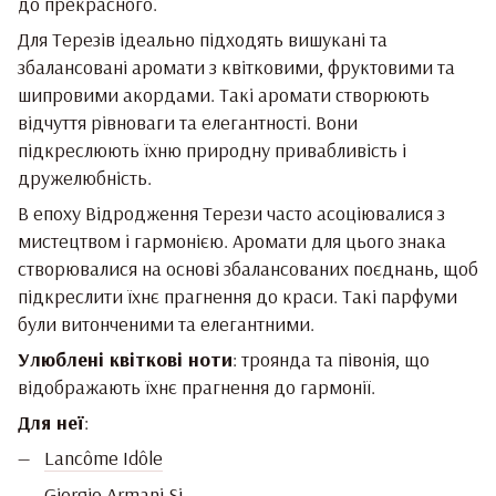
до прекрасного.
Для Терезів ідеально підходять вишукані та
збалансовані аромати з квітковими, фруктовими та
шипровими акордами. Такі аромати створюють
відчуття рівноваги та елегантності. Вони
підкреслюють їхню природну привабливість і
дружелюбність.
В епоху Відродження Терези часто асоціювалися з
мистецтвом і гармонією. Аромати для цього знака
створювалися на основі збалансованих поєднань, щоб
підкреслити їхнє прагнення до краси. Такі парфуми
були витонченими та елегантними.
Улюблені квіткові ноти
: троянда та півонія, що
відображають їхнє прагнення до гармонії.
Для неї
:
Lancôme Idôle
Giorgio Armani Si