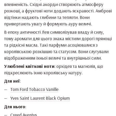
впевненість. Східні акорди створюють атмосферу
розкоші, а фруктові ноти додають яскравості. Амброві
відтінки надають глибини та теплоти. Вони
привертають увагу й формують ауру величі.
В епоху античності Лев символізував владу й силу,
тому аромати для цього знака містили дорогі прянощі
та рідкісні масла. Такі парфуми асоціювалися з
королівською розкішшю та статусом. Вони слугували
відображенням їхньої величі та внутрішньої сили.
Улюблені квіткові ноти
: орхідея та магнолія, що
підкреслюють їхню королівську натуру.
Для неї
:
Tom Ford Tobacco Vanille
Yves Saint Laurent Black Opium
Для нього
:
Creed Aventus