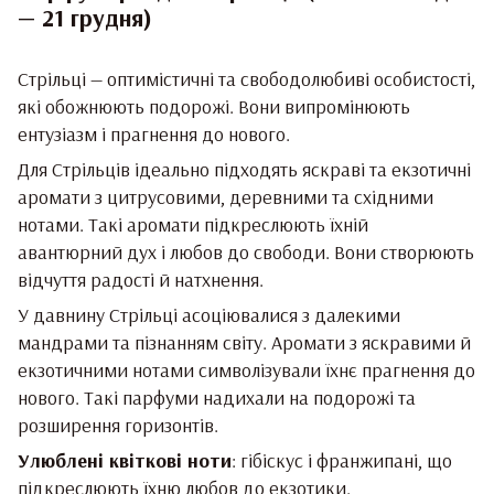
— 21 грудня)
Стрільці — оптимістичні та свободолюбиві особистості,
які обожнюють подорожі. Вони випромінюють
ентузіазм і прагнення до нового.
Для Стрільців ідеально підходять яскраві та екзотичні
аромати з цитрусовими, деревними та східними
нотами. Такі аромати підкреслюють їхній
авантюрний дух і любов до свободи. Вони створюють
відчуття радості й натхнення.
У давнину Стрільці асоціювалися з далекими
мандрами та пізнанням світу. Аромати з яскравими й
екзотичними нотами символізували їхнє прагнення до
нового. Такі парфуми надихали на подорожі та
розширення горизонтів.
Улюблені квіткові ноти
: гібіскус і франжипані, що
підкреслюють їхню любов до екзотики.