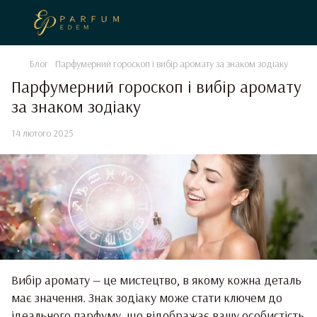
Блог
Парфумерний гороскоп і вибір аромату за знаком зодіаку
Парфумерний гороскоп і вибір аромату
за знаком зодіаку
14 лютого 2025
Вибір аромату — це мистецтво, в якому кожна деталь
має значення. Знак зодіаку може стати ключем до
ідеального парфуму, що відображає вашу особистість