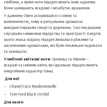
глибини, а пряні ноти підкреслюють їхню харизму.
Вони залишають яскраве і незабутнє враження.
У давнину Овен асоціювався з силою та
войовничістю, тому в ритуальних ароматах
використовували спеції та деревину. Такі поєднання
слугували символом лідерства та пристрасті. Енергія
цього знака зодіаку підкреслювалася різкими та
насиченими ароматами, які були покликані надихати
та захищати.
Улюблені квіткові ноти
: троянда та півонія —
яскраві та сміливі квіти, які ідеально підкреслюють
енергійний характер Овна.
Для неї
:
Chanel Coco Mademoiselle
Tom Ford Black Orchid
Для нього
: