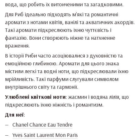
вода, що робить їх витонченими та загадковими.
Для Риб ідеально підходять м'які та романтичні
аромати з нотами квітів, ванілі та акватичних акордів.
Такі аромати підкреслюють їхню чуттєвість і
фантазію. Вони створюють ніжне та натхненне
враження.
В історії Риби часто асоціювалися з духовністю та
емоційною глибиною. Аромати для цього знака
містили легкі та водні ноти, що підкреслювали їхню
мрійливість. Такі парфуми слугували символом
внутрішнього світу та гармонії.
Улюблені квіткові ноти
: жасмин і водяна лілія, що
підкреслюють їхню ніжність і романтизм.
Для неї
:
Chanel Chance Eau Tendre
Yves Saint Laurent Mon Paris