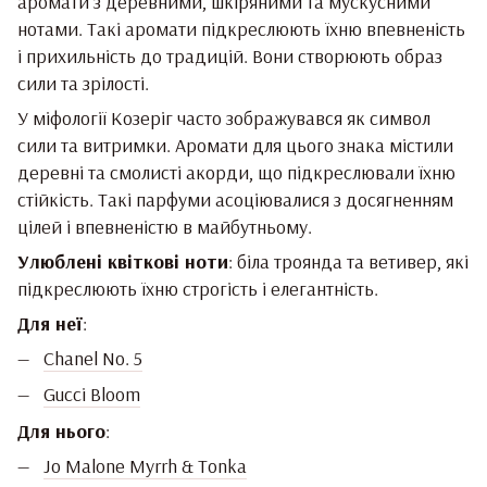
аромати з деревними, шкіряними та мускусними
нотами. Такі аромати підкреслюють їхню впевненість
і прихильність до традицій. Вони створюють образ
сили та зрілості.
У міфології Козеріг часто зображувався як символ
сили та витримки. Аромати для цього знака містили
деревні та смолисті акорди, що підкреслювали їхню
стійкість. Такі парфуми асоціювалися з досягненням
цілей і впевненістю в майбутньому.
Улюблені квіткові ноти
: біла троянда та ветивер, які
підкреслюють їхню строгість і елегантність.
Для неї
:
Chanel No. 5
Gucci Bloom
Для нього
:
Jo Malone Myrrh & Tonka