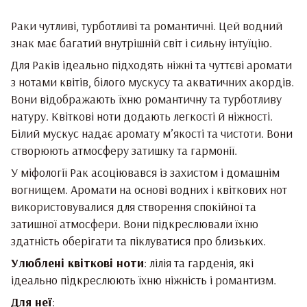
Раки чутливі, турботливі та романтичні. Цей водний
знак має багатий внутрішній світ і сильну інтуїцію.
Для Раків ідеально підходять ніжні та чуттєві аромати
з нотами квітів, білого мускусу та акватичних акордів.
Вони відображають їхню романтичну та турботливу
натуру. Квіткові ноти додають легкості й ніжності.
Білий мускус надає аромату м’якості та чистоти. Вони
створюють атмосферу затишку та гармонії.
У міфології Рак асоціювався із захистом і домашнім
вогнищем. Аромати на основі водних і квіткових нот
використовувалися для створення спокійної та
затишної атмосфери. Вони підкреслювали їхню
здатність оберігати та піклуватися про близьких.
Улюблені квіткові ноти
: лілія та гарденія, які
ідеально підкреслюють їхню ніжність і романтизм.
Для неї
: