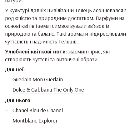
натури.
У культурі давніх цивілізацій Телець асоціювався з
родючістю та природним достатком. Парфуми на
основі квітів і землі символізували зв’язок із
природою та баланс. Такі аромати підкреслювали
чуттєвість і надійність Тельців.
Улюблені квіткові ноти
: жасмин і ірис, які
створюють чуттєві та витончені образи.
Для неї
:
Guerlain Mon Guerlain
Dolce & Gabbana The Only One
Для нього
:
Chanel Bleu de Chanel
Montblanc Explorer