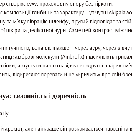
ер створює суху, прохолодну опору без гіркоти.
є композиції глибини та характеру. Тут чутні Akigala
у та м’яку вібрацію шлейфу, другий відповідає за сті
ої шкіри та делікатної аури. Саме цей контраст між ч
ити гучністю, вона діє інакше — через ауру, через відч
ктиці:
амброві молекули (Ambrofix) підсилюють тривалі
дтінки, а мускуси надають відчуття «другої шкіри» і м’
дить, підкреслює переваги й не «кричить» про свій бре
ya: сезонність і доречність
й аромат, але найкраще він розкривається навесні та в