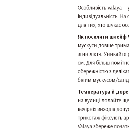
Особливість Valaya — 
індивідуальність. На
для тих, хто шукає о
Як посилити шлейф 
мускуси довше тримаю
згин ліктя. Уникайте
см. Для більш помітн
обережністю з делік
білим мускусом/санд
Температура й дореч
на вулиці додайте ще
вечірніх виходів доп
трикотаж фіксують ар
Valaya збереже початк