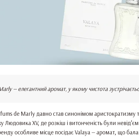
Marly — елегантний аромат, у якому чистота зустрічаєтьс
ums de Marly давно став синонімом аристократизму т
ху Людовика XV, де розкіш і витонченість були невід
енду особливе місце посідає Valaya — аромат, що балан