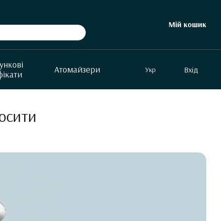
Мій кошик
ункові
Aтомайзери
Вхід
Укр
фікати
носити