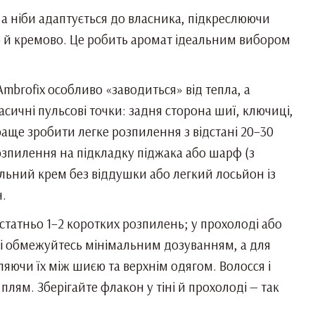
й, а ніби адаптується до власника, підкреслюючи
шно й кремово. Це робить аромат ідеальним вибором
mbrofix особливо «заводиться» від тепла, а
ичні пульсові точки: задня сторона шиї, ключиці,
раще зробити легке розпилення з відстані 20–30
розпилення на підкладку піджака або шарф (з
ьний крем без віддушки або легкий лосьйон із
н.
статньо 1–2 коротких розпилень; у прохолоді або
сі обмежуйтесь мінімальним дозуванням, а для
ляючи їх між шиєю та верхнім одягом. Волосся і
лям. Зберігайте флакон у тіні й прохолоді — так