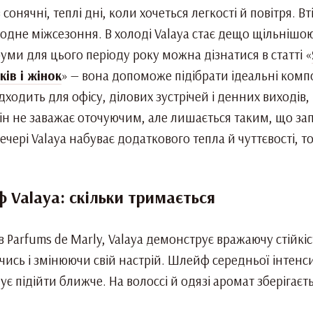
сонячні, теплі дні, коли хочеться легкості й повітря. В
олодне міжсезоння. В холоді Valaya стає дещо щільнішо
ми для цього періоду року можна дізнатися в статті «
ів і жінок
» — вона допоможе підібрати ідеальні композ
ходить для офісу, ділових зустрічей і денних виходів,
н не заважає оточуючим, але лишається таким, що запа
чері Valaya набуває додаткового тепла й чуттєвості, т
ф Valaya: скільки тримається
ів Parfums de Marly, Valaya демонструє вражаючу стійкіст
ись і змінюючи свій настрій. Шлейф середньої інтенси
ує підійти ближче. На волоссі й одязі аромат зберігає