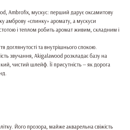
wood, Ambrofix, мускус: перший дарує оксамитову
йку амброву «спинку» аромату, а мускуси
истотою і теплом робить аромат живим, складним і
уття доглянутості та внутрішнього спокою.
сть звучання, Akigalawood розкладає базу на
який, чистий шлейф. Її присутність — як дорога
нд.
літку. Його прозора, майже акварельна свіжість