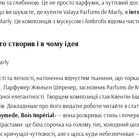
тю та глибиною. Це не просто парфуми, а чуттєвий до
 ви шукаєте, де купити Valaya Parfums de Marly, в
інт
arly. Ця композиція з мускусом і Ambrofix відома чист
хто створив і в чому ідея
ті та легкості, натхненна відчуттям тканини, що торкає
. Парфумер Жюльєн Шпрехер, засновник Parfums de Ma
родної елегантності. Творцем композиції став Квентін 
в. Докладніше про його видатні роботи читайте в статт
nymede, Bois Impérial
» — вона розкриває стиль і почерк
нтрастами: це біла сорочка на голому тілі, холодний шо
є кричущої чуттєвості, але є щось куди небезпечніше —