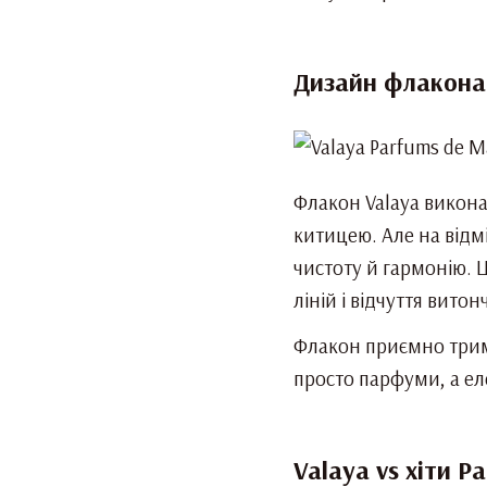
Дизайн флакона 
Флакон Valaya викона
китицею. Але на відмі
чистоту й гармонію. 
ліній і відчуття витон
Флакон приємно трима
просто парфуми, а ел
Valaya vs хіти P