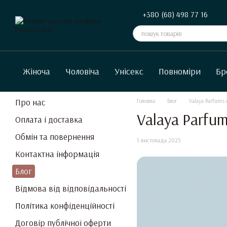
Перейти до основного контенту
+380 (68) 498 77 16
Жіноча
Чоловіча
Унісекс
Повноміри
Бр
Про нас
Головна
Блог
Valaya Parfums d
Valaya Parfum
Оплата і доставка
Обмін та повернення
1 листопада 2025
Контактна інформація
Блог
Відмова від відповідальності
Політика конфіденційності
Договір публічної оферти