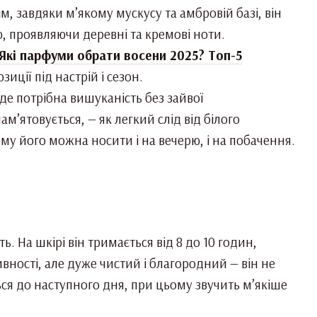
тім, завдяки м’якому мускусу та амбровій базі, він
ю, проявляючи деревні та кремові ноти.
Які парфуми обрати восени 2025? Топ-5
иції під настрій і сезон.
 де потрібна вишуканість без зайвої
м’ятовується, — як легкий слід від білого
ому його можна носити і на вечерю, і на побачення.
ь. На шкірі він тримається від 8 до 10 годин,
вності, але дуже чистий і благородний — він не
ться до наступного дня, при цьому звучить м’якіше