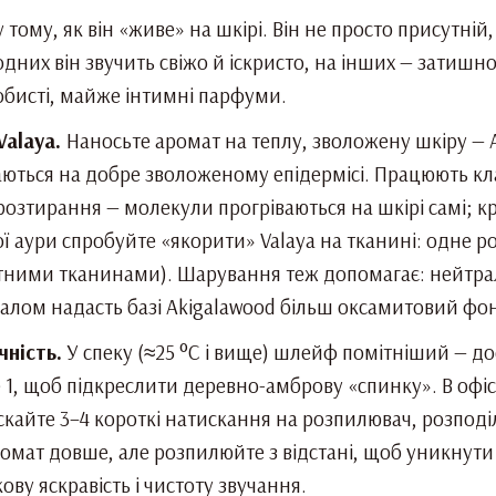
у тому, як він «живе» на шкірі. Він не просто присутні
 одних він звучить свіжо й іскристо, на інших — зати
собисті, майже інтимні парфуми.
Valaya.
Наносьте аромат на теплу, зволожену шкіру — A
ться на добре зволоженому епідермісі. Працюють клас
 розтирання — молекули прогріваються на шкірі самі; к
ої аури спробуйте «якорити» Valaya на тканині: одне 
атними тканинами). Шарування теж допомагає: нейтрал
алом надасть базі Akigalawood більш оксамитовий фо
ність.
У спеку (≈25 °C і вище) шлейф помітніший — до
 1, щоб підкреслити деревно-амброву «спинку». В офі
ускайте 3–4 короткі натискання на розпилювач, розподі
омат довше, але розпилюйте з відстані, щоб уникнути п
ову яскравість і чистоту звучання.