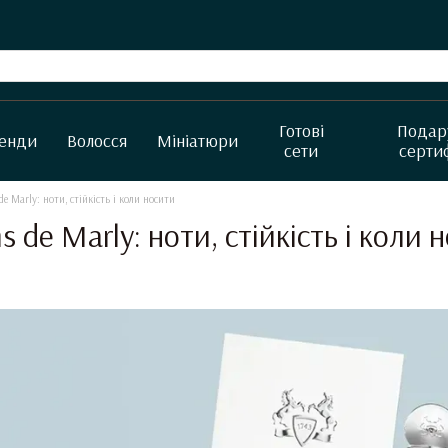
Готові
Подар
енди
Волосся
Мініатюри
сети
серти
e Marly: ноти, стійкість і коли носити
s de Marly: ноти, стійкість і коли 