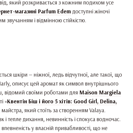
свід, який розкривається з кожним подихом усе
ернет-магазині Parfum Edem
доступні жіночі
им звучанням і відмінною стійкістю.
ться шкіри — ніжної, ледь відчутної, але такої, що
rly, описує цей аромат як символ внутрішнього
Біш, відомий своїми роботами для
Maison Margiela
і «
Квентін Біш і його 5 хітів: Good Girl, Delina,
 майстра, який стоїть за створенням Valaya.
вк і тепле дихання, невинність і спокуса водночас.
 впевненість у власній привабливості, що не