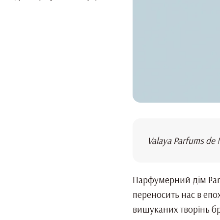
Valaya Parfums de 
Парфумерний дім Parf
переносить нас в епо
вишуканих творінь бр