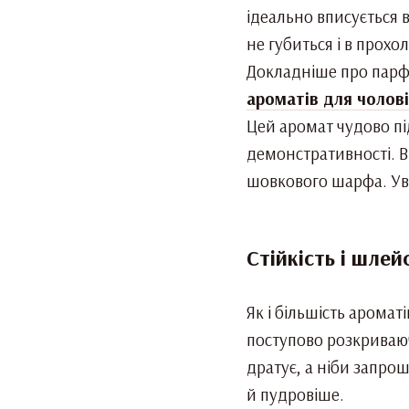
ідеально вписується в 
не губиться і в прох
Докладніше про парфу
ароматів для чоловік
Цей аромат чудово під
демонстративності. Ві
шовкового шарфа. Уве
Стійкість і шлей
Як і більшість аромат
поступово розкриваюч
дратує, а ніби запрош
й пудровіше.