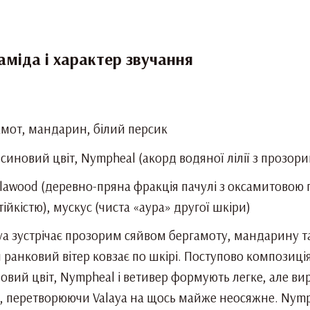
раміда і характер звучання
амот, мандарин, білий персик
синовий цвіт, Nympheal (акорд водяної лілії з прозор
alawood (деревно-пряна фракція пачулі з оксамитовою
тійкістю), мускус (чиста «аура» другої шкіри)
ya зустрічає прозорим сяйвом бергамоту, мандарину та 
іби ранковий вітер ковзає по шкірі. Поступово композ
вий цвіт, Nympheal і ветивер формують легке, але ви
ті, перетворюючи Valaya на щось майже неосяжне. Nymp