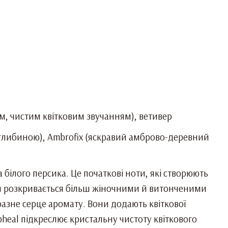
им, чистим квітковим звучанням), ветивер
 глибиною), Ambrofix (яскравий амброво-деревний
білого персика. Це початкові ноти, які створюють
иція розкривається більш жіночними й витонченими
разне серце аромату. Вони додають квіткової
heal підкреслює кристальну чистоту квіткового