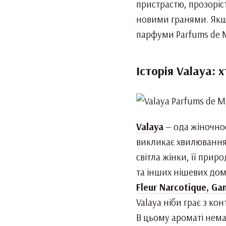
пристрастю, прозоріс
новими гранями. Якщо
парфуми Parfums de M
Історія Valaya: 
Valaya
— ода жіночнос
викликає хвилювання
світла жінки, її при
та інших нішевих домі
Fleur Narcotique, Ga
Valaya ніби грає з ко
В цьому ароматі нема