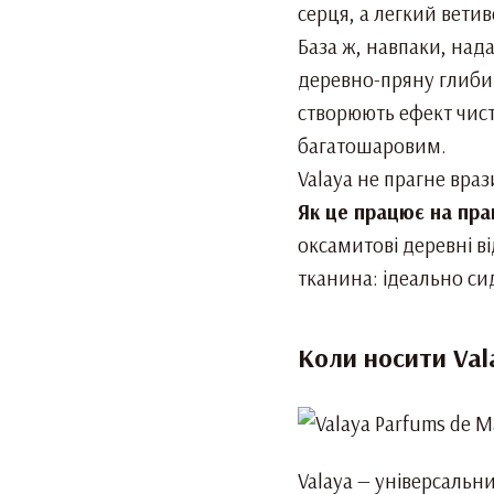
серця, а легкий ветив
База ж, навпаки, нада
деревно-пряну глибин
створюють ефект чист
багатошаровим.
Valaya не прагне враз
Як це працює на пра
оксамитові деревні ві
тканина: ідеально си
Коли носити Vala
Valaya — універсальни