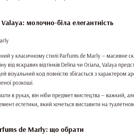
Valaya: молочно-біла елегантність
ний у класичному стилі Parfums de Marly — масивне 
ну від яскравих відтінків Delina чи Oriana, Valaya пре
Цей візуальний код повністю збігається з характером а
ченої розкоші.
ти в руках, він ніби предмет мистецтва — важкий, ал
емент естетики, який хочеться виставити на туалетном
arfums de Marly: що обрати