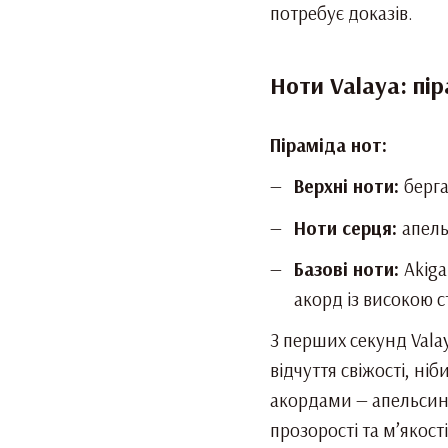
потребує доказів.
Ноти Valaya: пі
Піраміда нот:
Верхні ноти:
берг
Ноти серця:
апель
Базові ноти:
Akig
акорд із високою с
З перших секунд Vala
відчуття свіжості, н
акордами — апельсино
прозорості та м’якос