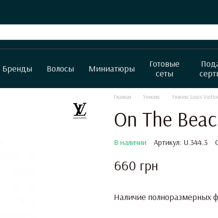
Готовые
Под
Бренды
Волосы
Миниатюры
сеты
серт
Главная
Унисекс
Унисекс Louis Vuitto
On The Beac
В наличии
Артикул: U.344.3
660 грн
Наличие полноразмерных фл