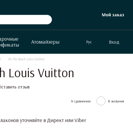
Мой заказ
арочные
Атомайзеры
Вход
Рус
ификаты
n
On The Beach Louis Vuitton
h Louis Vuitton
Оставить отзыв
К сравнению
В желания
аконов уточняйте в Директ или Viber