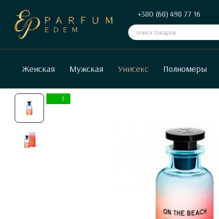
Перейти к основному контенту
+380 (68) 498 77 16
Женская
Мужская
Унисекс
Полномеры
3