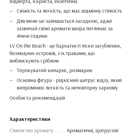
Відверта, іскриста, екзотична
Свіжість та легкість, що має відмінну стійкість
Для мене це залишається загадкою, адже
зазвичай свіжі аромати шкіра поглинає за
лічені години
LV On the Beach - це бархатисті піски загублених,
безлюдних островів, з їх травами, що
виблискують сріблом
Терпкуватий кипарис, розмарин
Основна фігура - рідкісний цитрус юдзу, який
випромінює легкість та неповторну харизму
Особиста рекомендація
Характеристики
Сімейство аромату
Ароматичні, Цитрусові