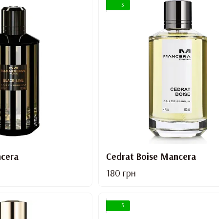
3
ncera
Cedrat Boise Mancera
180 грн
3