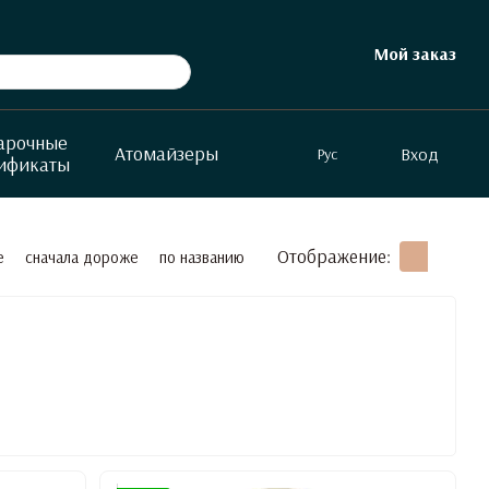
Мой заказ
арочные
Атомайзеры
Вход
Рус
ификаты
Отображение:
е
сначала дороже
по названию