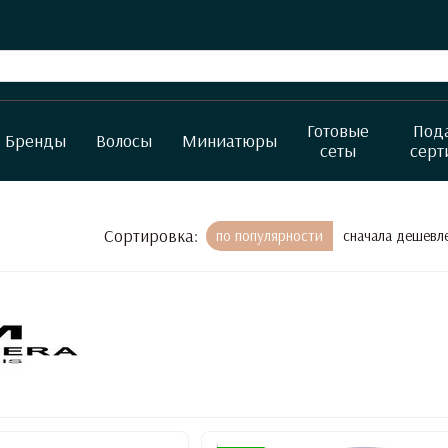
Готовые
Под
Бренды
Волосы
Миниатюры
сеты
серт
Сортировка:
по популярности
сначала дешевл