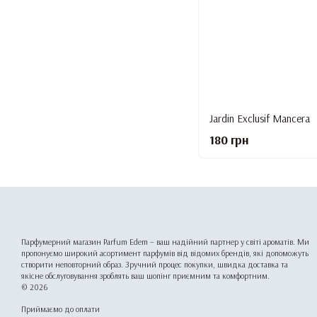
Jardin Exclusif Mancera
180 грн
Парфумерний магазин Parfum Edem – ваш надійний партнер у світі ароматів. Ми
пропонуємо широкий асортимент парфумів від відомих брендів, які допоможуть
створити неповторний образ. Зручний процес покупки, швидка доставка та
якісне обслуговування зроблять ваш шопінг приємним та комфортним.
© 2026
Приймаємо до оплати