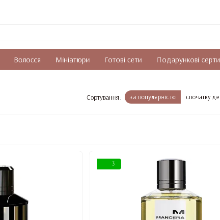
Волосся
Мініатюри
Готові сети
Подарункові серти
Сортування:
за популярністю
спочатку д
3