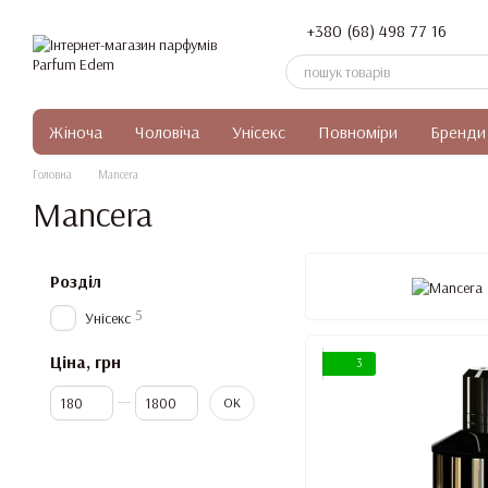
Перейти до основного контенту
+380 (68) 498 77 16
Жіноча
Чоловіча
Унісекс
Повноміри
Бренди
Головна
Mancera
Mancera
Розділ
5
Унісекс
Ціна, грн
3
Від Ціна, грн
До Ціна, грн
ОК