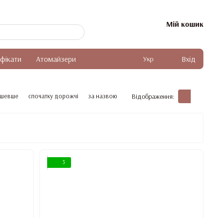
Мій кошик
фікати
Aтомайзери
Вхід
Укр
ешевше
спочатку дорожчі
за назвою
Відображення:
3