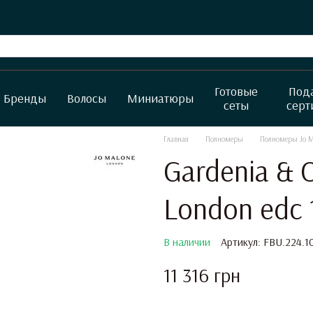
Готовые
Под
Бренды
Волосы
Миниатюры
сеты
серт
Главная
Полномеры
Полномеры Jo M
Gardenia & 
London edc 
В наличии
Артикул: FBU.224.1
11 316 грн