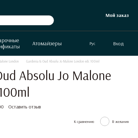
Мой заказ
арочные
Атомайзеры
Вход
Рус
ификаты
alone London
Gardenia & Oud Absolu Jo Malone London edc 100ml
Oud Absolu Jo Malone
100ml
00
Оставить отзыв
К сравнению
В желания