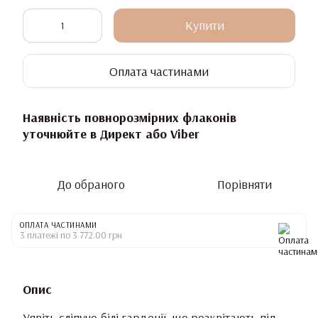
Купити
Оплата частинами
Наявність повнорозмірних флаконів
уточнюйте в Директ або Viber
До обраного
Порівняти
ОПЛАТА ЧАСТИНАМИ
3 платежі по 3 772.00 грн
Опис
Уявіть сліпучо-білі гарденії, що розквітають під