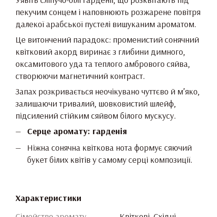
пекучим сонцем і наповнюють розжарене повітря
далекої арабської пустелі вишуканим ароматом.
Це витончений парадокс: променистий сонячний
квітковий акорд виринає з глибини димного,
оксамитового уда та теплого амбрового сяйва,
створюючи магнетичний контраст.
Запах розкривається неочікувано чуттєво й м’яко,
залишаючи тривалий, шовковистий шлейф,
підсилений стійким сяйвом білого мускусу.
Серце аромату: гарденія
Ніжна сонячна квіткова нота формує сяючий
букет білих квітів у самому серці композиції.
Характеристики
Сімейство аромату
Квіткові, Східні