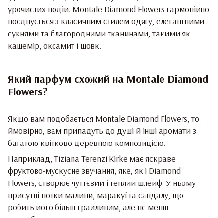
урочистих подій.
Montale Diamond Flowers
гармонійно
поєднується з класичним стилем одягу, елегантними
сукнями та благородними тканинами, такими як
кашемір, оксамит і шовк.
Який парфум схожий на Montale Diamond
Flowers?
Якщо вам подобається Montale Diamond Flowers, то,
ймовірно, вам припадуть до душі й інші аромати з
багатою квітково-деревною композицією.
Наприклад,
Tiziana Terenzi Kirke
має яскраве
фруктово-мускусне звучання, яке, як і Diamond
Flowers, створює чуттєвий і теплий шлейф. У ньому
присутні нотки малини, маракуї та сандалу, що
робить його більш грайливим, але не менш