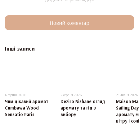
Новий коментар
Інші записи
6 серпня 2026
2 серпня 2026
28 липня 2026
Чим цікавий аромат
Deziro Nishane огляд
Maison Mar
Cumbawa Wood
аромату та гід з
Sailing Da
Sensatio Paris
вибору
аромату м
вітру і сол