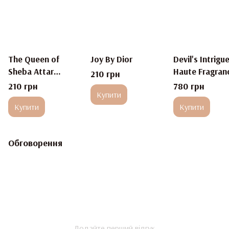
The Queen of
Joy By Dior
Devil's Intrigu
Sheba Attar
Haute Fragran
210 грн
Collection
Company HFC
210 грн
780 грн
Купити
Купити
Купити
Обговорення
Додайте перший відгук