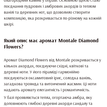
благородний камінь у оправі. Основною ідеєю стало
поєднання пудрових і амбрових акордів із теплом
ванілі та деревних нот, що дозволило створити
композицію, яка розкривається по-різному на кожній
шкірі.
Який опис має аромат Montale Diamond
Flowers?
Аромат Diamond Flowers від Montale розкривається у
кількох акордах, поєднуючи східні, квіткові та
деревні ноти. У його піраміді гармонійно
поєднуються оксамитовий ірис, солодка ваніль,
загадкова троянда та витончений жасмин. Ці ноти
надають аромату елегантність і романтичність.
У базі проявляється тепла, огортаюча амбра, яку
доповнюють глибокі деревні акорди сандалу та