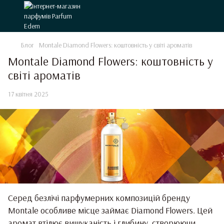
Блог
Montale Diamond Flowers: коштовність у світі ароматів
Montale Diamond Flowers: коштовність у
світі ароматів
17 квітня 2025
Серед безлічі парфумерних композицій бренду
Montale особливе місце займає Diamond Flowers. Цей
аромат втілює вишуканість і глибину, створюючи