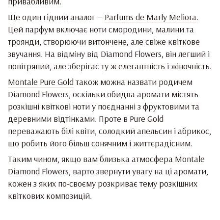
привабливим.
Ще один гідний аналог —
Parfums de Marly Meliora
.
Цей парфум включає ноти смородини, малини та
троянди, створюючи витончене, але свіже квіткове
звучання. На відміну від Diamond Flowers, він легший і
повітряний, але зберігає ту ж елегантність і жіночність.
Montale Pure Gold
також можна назвати родичем
Diamond Flowers, оскільки обидва аромати містять
розкішні квіткові ноти у поєднанні з фруктовими та
деревними відтінками. Проте в Pure Gold
переважають білі квіти, солодкий апельсин і абрикос,
що робить його більш сонячним і життєрадісним.
Таким чином, якщо вам близька атмосфера Montale
Diamond Flowers, варто звернути увагу на ці аромати,
кожен з яких по-своєму розкриває тему розкішних
квіткових композицій.