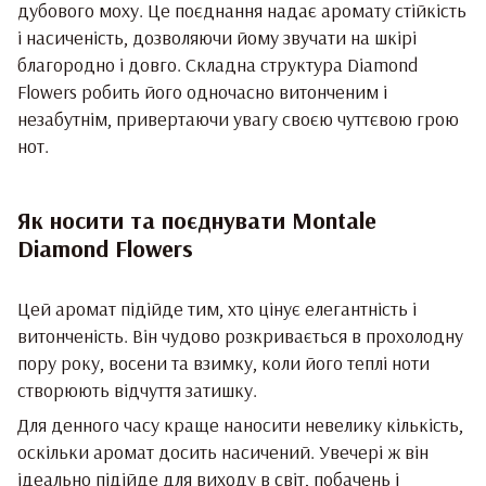
дубового моху. Це поєднання надає аромату стійкість
і насиченість, дозволяючи йому звучати на шкірі
благородно і довго. Складна структура Diamond
Flowers робить його одночасно витонченим і
незабутнім, привертаючи увагу своєю чуттєвою грою
нот.
Як носити та поєднувати Montale
Diamond Flowers
Цей аромат підійде тим, хто цінує елегантність і
витонченість. Він чудово розкривається в прохолодну
пору року, восени та взимку, коли його теплі ноти
створюють відчуття затишку.
Для денного часу краще наносити невелику кількість,
оскільки аромат досить насичений. Увечері ж він
ідеально підійде для виходу в світ, побачень і