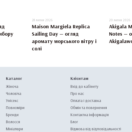
28 липня 2026
20 липня 2026
яд
Maison Margiela Replica
Akigala 
вибору
Sailing Day — огляд
Notes — 
аромату морського вітру і
Akigalaw
солі
Каталог
Клієнтам
Жіноча
Вхід до кабінету
Чоловіча
Про нас
Унісекс
Оплата і доставка
Повноміри
Обмін та повернення
Бренди
Контактна інформація
Волосся
Блог
Мініатюри
Відмова від відповідальності