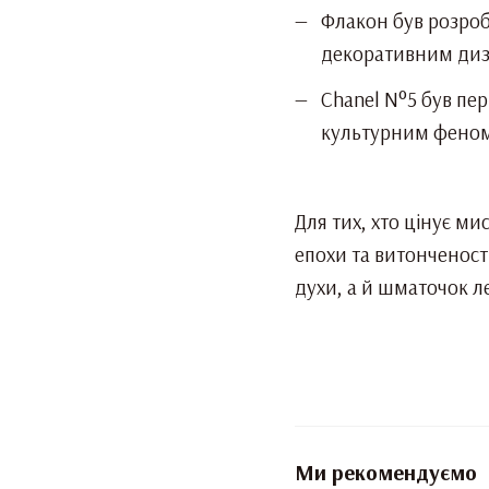
Флакон був розробл
декоративним ди
Chanel N°5 був пе
культурним фено
Для тих, хто цінує ми
епохи та витонченост
духи, а й шматочок л
Ми рекомендуємо