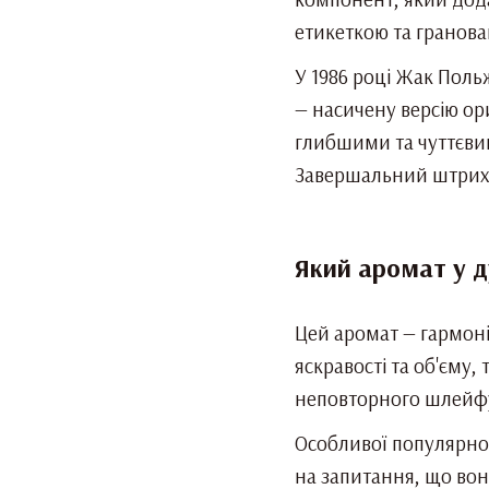
етикеткою та гранова
У 1986 році Жак Поль
— насичену версію ор
глибшими та чуттєви
Завершальний штрих —
Який аромат у д
Цей аромат — гармоні
яскравості та об'єму,
неповторного шлейфу 
Особливої популярнос
на запитання, що вона