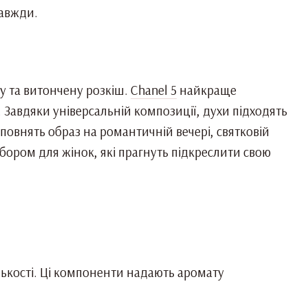
завжди.
ку та витончену розкіш.
Chanel 5
найкраще
ю. Завдяки універсальній композиції, духи підходять
повнять образ на романтичній вечері, святковій
ибором для жінок, які прагнуть підкреслити свою
ількості. Ці компоненти надають аромату