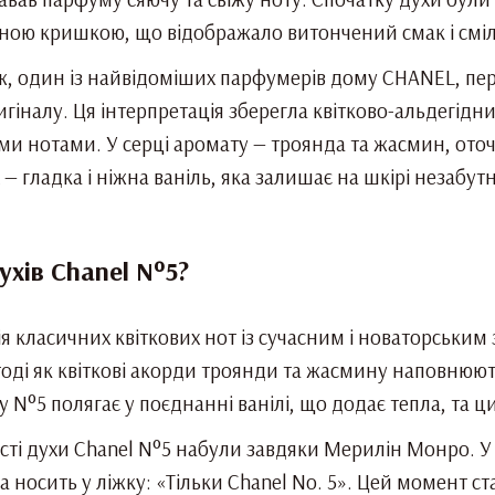
ною кришкою, що відображало витончений смак і сміл
ж, один із найвідоміших парфумерів дому CHANEL, пе
игіналу. Ця інтерпретація зберегла квітково-альдегід
ми нотами. У серці аромату — троянда та жасмин, ото
 гладка і ніжна ваніль, яка залишає на шкірі незабут
ухів Chanel N°5?
я класичних квіткових нот із сучасним і новаторськи
 тоді як квіткові акорди троянди та жасмину наповнюют
N°5 полягає у поєднанні ванілі, що додає тепла, та ц
ті духи Chanel N°5 набули завдяки Мерилін Монро. У 
 носить у ліжку: «Тільки Chanel No. 5». Цей момент ст