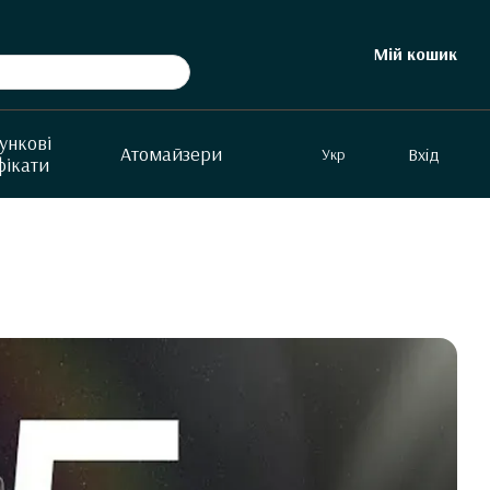
Мій кошик
ункові
Aтомайзери
Вхід
Укр
фікати