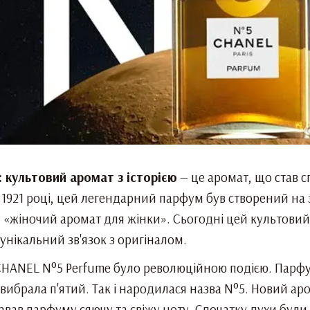
 культовий аромат з історією
— це аромат, що став с
921 році, цей легендарний парфум був створений на 
«жіночий аромат для жінки». Сьогодні цей культовий 
 унікальний зв'язок з оригіналом.
HANEL N°5 Perfume було революційною подією. Парфум
а вибрала п'ятий. Так і народилася назва N°5. Новий а
вав парфуму сяючу та свіжу ноту. Спочатку духи були 