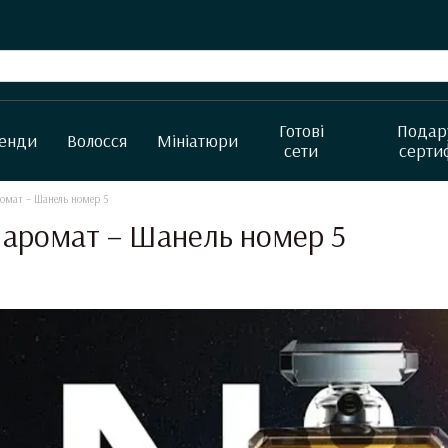
Готові
Подар
енди
Волосся
Мініатюри
сети
серти
омат – Шанель номер 5
 аромат – Шанель номер 5