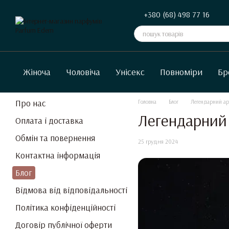
Перейти до основного контенту
+380 (68) 498 77 16
Жіноча
Чоловіча
Унісекс
Повноміри
Бр
Про нас
Головна
Блог
Легендарний ар
Легендарний
Оплата і доставка
Обмін та повернення
25 грудня 2024
Контактна інформація
Блог
Відмова від відповідальності
Політика конфіденційності
Договір публічної оферти