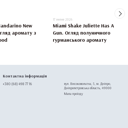
17 липня 2026
Mandarino New
Miami Shake Juliette Has A
огляд аромату з
Gun. Огляд полуничного
ood
гурманського аромату
Контактна інформація
+380 (68) 498 77 16
вул. Високовольтна, 5, м. Дніпро,
Дніпропетровська область, 49000
Мапа проїзду