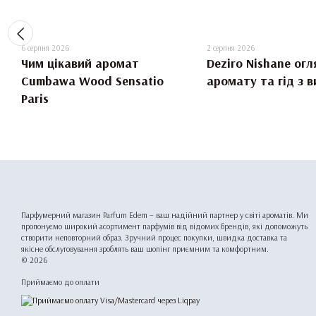
6 серпня 2026
2 серпня 2026
Чим цікавий аромат
Deziro Nishane огл
Cumbawa Wood Sensatio
аромату та гід з 
Paris
Парфумерний магазин Parfum Edem – ваш надійний партнер у світі ароматів. Ми
пропонуємо широкий асортимент парфумів від відомих брендів, які допоможуть
створити неповторний образ. Зручний процес покупки, швидка доставка та
якісне обслуговування зроблять ваш шопінг приємним та комфортним.
© 2026
Приймаємо до оплати