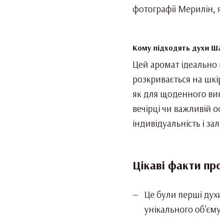
фотографії Мерилін, 
Кому підходять духи Ша
Цей аромат ідеально 
розкривається на шкір
як для щоденного вик
вечірці чи важливій о
індивідуальність і з
Цікаві факти про
Це були перші духи
унікального об'єму 