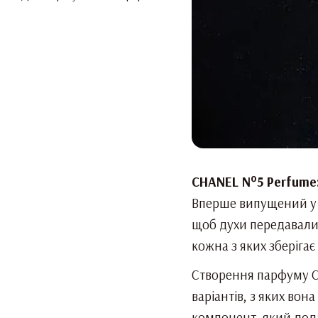
CHANEL N°5 Perfume:
Вперше випущений у 1
щоб духи передавали 
кожна з яких зберігає
Створення парфуму C
варіантів, з яких вон
компонент, який дода