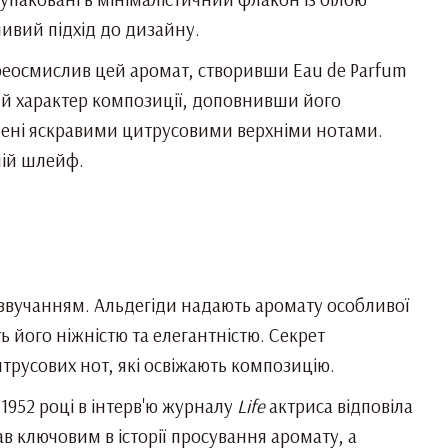
ивий підхід до дизайну.
реосмислив цей аромат, створивши Eau de Parfum
ний характер композиції, доповнивши його
чені яскравими цитрусовими верхніми нотами.
ній шлейф.
м звучанням. Альдегіди надають аромату особливої
ь його ніжністю та елегантністю. Секрет
итрусових нот, які освіжають композицію.
1952 році в інтерв'ю журналу
Life
актриса відповіла
ав ключовим в історії просування аромату, а