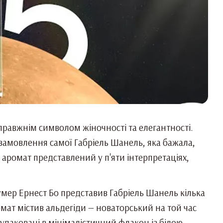
правжнім символом жіночності та елегантності.
замовлення самої Габріель Шанель, яка бажала,
аромат представлений у п'яти інтерпретаціях,
ер Ернест Бо представив Габріель Шанель кілька
ромат містив альдегіди — новаторський на той час
упаковані в мінімалістичний флакон із білою