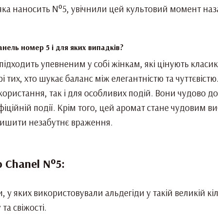
яка наносить N°5, увічнили цей культовий момент на
нель номер 5 і для яких випадків?
підходить упевненим у собі жінкам, які цінують класи
і тих, хто шукає баланс між елегантністю та чуттєвіст
ористання, так і для особливих подій. Вони чудово до
фіційній події. Крім того, цей аромат стане чудовим в
алишити незабутнє враження.
 Chanel N°5:
, у яких використовували альдегіди у такій великій к
та свіжості.