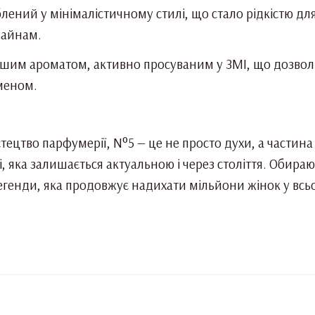
ений у мінімалістичному стилі, що стало рідкістю для
зайнам.
ршим ароматом, активно просуваним у ЗМІ, що дозвол
меном.
стецтво парфумерії, N°5 — це не просто духи, а частина
і, яка залишається актуальною і через століття. Обира
егенди, яка продовжує надихати мільйони жінок у всьом