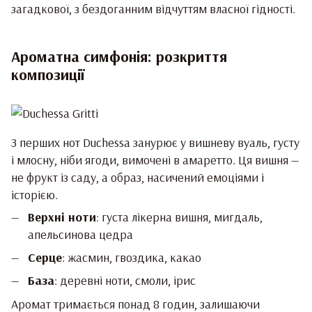
загадкової, з бездоганним відчуттям власної гідності.
Ароматна симфонія: розкриття
композиції
З перших нот Duchessa занурює у вишневу вуаль, густу
і млосну, ніби ягоди, вимочені в амаретто. Ця вишня —
не фрукт із саду, а образ, насичений емоціями і
історією.
Верхні ноти
: густа лікерна вишня, мигдаль,
апельсинова цедра
Серце
: жасмин, гвоздика, какао
База
: деревні ноти, смоли, ірис
Аромат тримається понад 8 годин, залишаючи