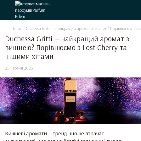
Блог
Duchessa Gritti — найкращий аромат з вишнею? Порівнюємо з Los
Duchessa Gritti — найкращий аромат з
вишнею? Порівнюємо з Lost Cherry та
іншими хітами
25 червня 2025
Вишневі аромати — тренд, що не втрачає