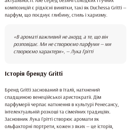
актуальності. Але серед безлічі солодких і гучних
композицій є рідкісні винятки, такі як Duchessa Gritti —
парфум, що поєднує глибину, стиль і харизму.
«В ароматі важливий не акорд, а те, що він
розповідає. Ми не створюємо парфуми — ми
створюємо характери», — Лука Грітті
Історія бренду Gritti
Бренд Gritti заснований в Італії, натхнений
спадщиною венеційської аристократії. Дім
парфумерії черпає натхнення в культурі Ренесансу,
інтелектуальній розкоші та сімейних традиціях.
Засновник Лука Грітті створює аромати як
ольфакторні портрети, кожен з яких — це історія,