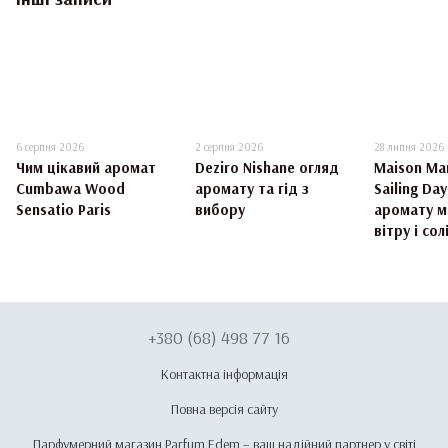
6 серпня 2026
2 серпня 2026
28 липня 2026
Чим цікавий аромат
Deziro Nishane огляд
Maison Mar
Cumbawa Wood
аромату та гід з
Sailing Da
Sensatio Paris
вибору
аромату м
вітру і сол
+380 (68) 498 77 16
Контактна інформація
Повна версія сайту
Парфумерний магазин Parfum Edem – ваш надійний партнер у світі