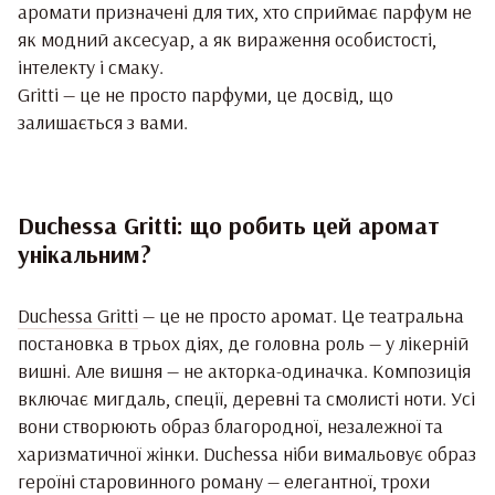
аромати призначені для тих, хто сприймає парфум не
як модний аксесуар, а як вираження особистості,
інтелекту і смаку.
Gritti — це не просто парфуми, це досвід, що
залишається з вами.
Duchessa Gritti: що робить цей аромат
унікальним?
Duchessa Gritti
— це не просто аромат. Це театральна
постановка в трьох діях, де головна роль — у лікерній
вишні. Але вишня — не акторка-одиначка. Композиція
включає мигдаль, спеції, деревні та смолисті ноти. Усі
вони створюють образ благородної, незалежної та
харизматичної жінки. Duchessa ніби вимальовує образ
героїні старовинного роману — елегантної, трохи