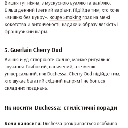
Вишня тут ніжна, з мускусною вуаллю та ваніллю.
Більш денний і легкий варіант. Підійде тим, хто хоче
«вишню без цукру».
Rouge Smoking
грає на межі
кокетства й витонченості, надаючи образу легкість і
французький шарм.
3. Guerlain Cherry Oud
Вишня й уд створюють східне, майже ритуальне
звучання. Глибокий, насичений, але менш
універсальний, ніж Duchessa.
Cherry Oud
підійде тим,
хто шукає багатий східний напрям і не боїться
складних поєднань.
Як носити Duchessa: стилістичні поради
Коли наносити:
Duchessa розкривається особливо