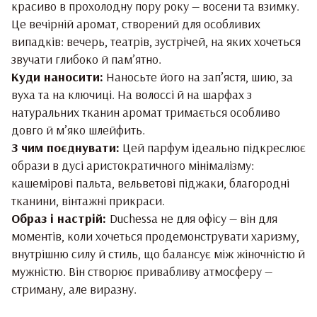
красиво в прохолодну пору року — восени та взимку.
Це вечірній аромат, створений для особливих
випадків: вечерь, театрів, зустрічей, на яких хочеться
звучати глибоко й пам’ятно.
Куди наносити:
Наносьте його на зап’ястя, шию, за
вуха та на ключиці. На волоссі й на шарфах з
натуральних тканин аромат тримається особливо
довго й м’яко шлейфить.
З чим поєднувати:
Цей парфум ідеально підкреслює
образи в дусі аристократичного мінімалізму:
кашемірові пальта, вельветові піджаки, благородні
тканини, вінтажні прикраси.
Образ і настрій:
Duchessa не для офісу — він для
моментів, коли хочеться продемонструвати харизму,
внутрішню силу й стиль, що балансує між жіночністю й
мужністю. Він створює привабливу атмосферу —
стриману, але виразну.