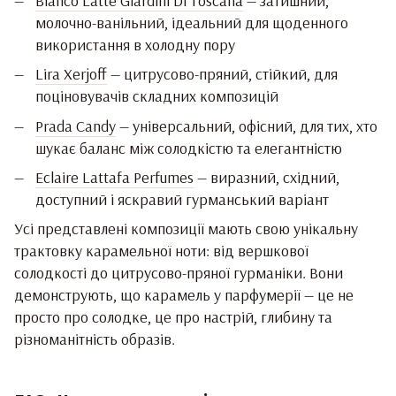
Bianco Latte Giardini Di Toscana
— затишний,
молочно-ванільний, ідеальний для щоденного
використання в холодну пору
Lira Xerjoff
— цитрусово-пряний, стійкий, для
поціновувачів складних композицій
Prada Candy
— універсальний, офісний, для тих, хто
шукає баланс між солодкістю та елегантністю
Eclaire Lattafa Perfumes
— виразний, східний,
доступний і яскравий гурманський варіант
Усі представлені композиції мають свою унікальну
трактовку карамельної ноти: від вершкової
солодкості до цитрусово-пряної гурманіки. Вони
демонструють, що карамель у парфумерії — це не
просто про солодке, це про настрій, глибину та
різноманітність образів.