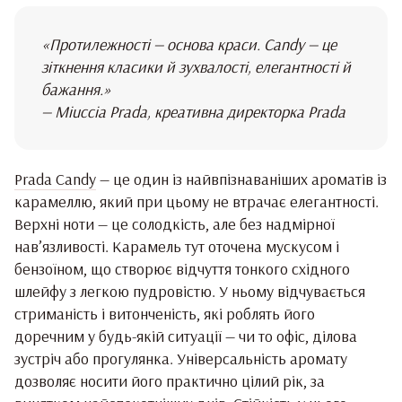
«Протилежності — основа краси. Candy — це
зіткнення класики й зухвалості, елегантності й
бажання.»
— Miuccia Prada, креативна директорка Prada
Prada Candy
— це один із найвпізнаваніших ароматів із
карамеллю, який при цьому не втрачає елегантності.
Верхні ноти — це солодкість, але без надмірної
нав’язливості. Карамель тут оточена мускусом і
бензоїном, що створює відчуття тонкого східного
шлейфу з легкою пудровістю. У ньому відчувається
стриманість і витонченість, які роблять його
доречним у будь-якій ситуації — чи то офіс, ділова
зустріч або прогулянка. Універсальність аромату
дозволяє носити його практично цілий рік, за