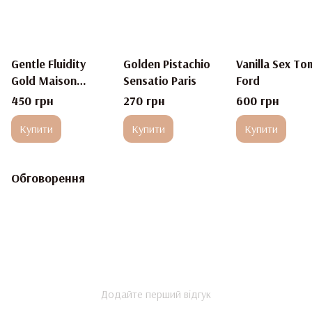
Gentle Fluidity
Golden Pistachio
Vanilla Sex To
Gold Maison
Sensatio Paris
Ford
Francis Kurkdjian
450 грн
270 грн
600 грн
Купити
Купити
Купити
Обговорення
Додайте перший відгук