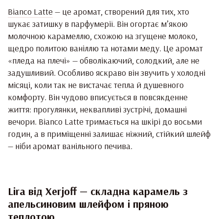
Bianco Latte
— це аромат, створений для тих, хто
шукає затишку в парфумерії. Він огортає м’якою
молочною карамеллю, схожою на згущене молоко,
щедро политою ваніллю та нотами меду. Це аромат
«пледа на плечі» — обволікаючий, солодкий, але не
задушливий. Особливо яскраво він звучить у холодні
місяці, коли так не вистачає тепла й душевного
комфорту. Він чудово вписується в повсякденне
життя: прогулянки, неквапливі зустрічі, домашні
вечори. Bianco Latte тримається на шкірі до восьми
годин, а в приміщенні залишає ніжний, стійкий шлейф
— ніби аромат ванільного печива.
Lira від Xerjoff — складна карамель з
апельсиновим шлейфом і пряною
теплотою