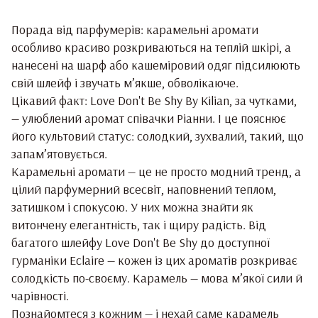
Порада від парфумерів: карамельні аромати
особливо красиво розкриваються на теплій шкірі, а
нанесені на шарф або кашеміровий одяг підсилюють
свій шлейф і звучать м’якше, обволікаюче.
Цікавий факт: Love Don't Be Shy By Kilian, за чутками,
— улюблений аромат співачки Ріанни. І це пояснює
його культовий статус: солодкий, зухвалий, такий, що
запам’ятовується.
Карамельні аромати — це не просто модний тренд, а
цілий парфумерний всесвіт, наповнений теплом,
затишком і спокусою. У них можна знайти як
витончену елегантність, так і щиру радість. Від
багатого шлейфу Love Don't Be Shy до доступної
гурманіки Eclaire — кожен із цих ароматів розкриває
солодкість по-своєму. Карамель — мова м’якої сили й
чарівності.
Познайомтеся з кожним — і нехай саме карамель