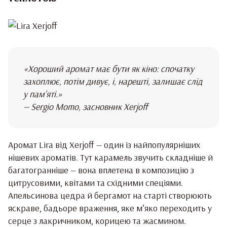
«Хороший аромат має бути як кіно: спочатку
захоплює, потім дивує, і, нарешті, залишає слід
у пам’яті.»
— Sergio Momo, засновник Xerjoff
Аромат
Lira
від Xerjoff — один із найпопулярніших
нішевих ароматів. Тут карамель звучить складніше й
багатогранніше — вона вплетена в композицію з
цитрусовими, квітами та східними спеціями.
Апельсинова цедра й бергамот на старті створюють
яскраве, бадьоре враження, яке м’яко переходить у
серце з лакричником, корицею та жасмином.