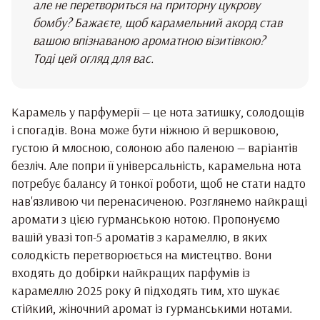
але не перетвориться на приторну цукрову
бомбу? Бажаєте, щоб карамельний акорд став
вашою впізнаваною ароматною візитівкою?
Тоді цей огляд для вас.
Карамель у парфумерії — це нота затишку, солодощів
і спогадів. Вона може бути ніжною й вершковою,
густою й млосною, солоною або паленою — варіантів
безліч. Але попри її універсальність, карамельна нота
потребує балансу й тонкої роботи, щоб не стати надто
нав'язливою чи перенасиченою. Розглянемо найкращі
аромати з цією гурманською нотою. Пропонуємо
вашій увазі топ-5 ароматів з карамеллю, в яких
солодкість перетворюється на мистецтво. Вони
входять до добірки найкращих парфумів із
карамеллю 2025 року й підходять тим, хто шукає
стійкий, жіночний аромат із гурманськими нотами.