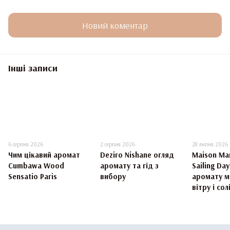
Новий коментар
Інші записи
6 серпня 2026
2 серпня 2026
28 липня 2026
Чим цікавий аромат
Deziro Nishane огляд
Maison Mar
Cumbawa Wood
аромату та гід з
Sailing Da
Sensatio Paris
вибору
аромату м
вітру і сол