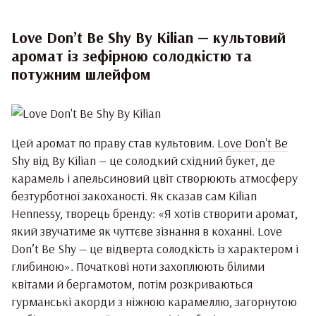
Love Don’t Be Shy By Kilian — культовий
аромат із зефірною солодкістю та
потужним шлейфом
Цей аромат по праву став культовим.
Love Don't Be
Shy
від By Kilian — це солодкий східний букет, де
карамель і апельсиновий цвіт створюють атмосферу
безтурботної закоханості. Як сказав сам Kilian
Hennessy, творець бренду: «Я хотів створити аромат,
який звучатиме як чуттєве зізнання в коханні. Love
Don’t Be Shy — це відверта солодкість із характером і
глибиною». Початкові ноти захоплюють білими
квітами й бергамотом, потім розкриваються
гурманські акорди з ніжною карамеллю, загорнутою