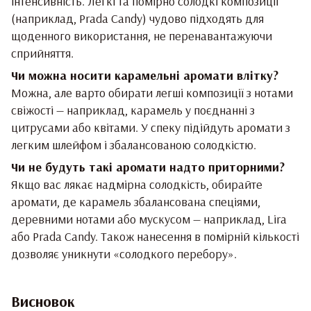
інтенсивність. Легкі та помірно солодкі композиції
(наприклад, Prada Candy) чудово підходять для
щоденного використання, не перенавантажуючи
сприйняття.
Чи можна носити карамельні аромати влітку?
Можна, але варто обирати легші композиції з нотами
свіжості — наприклад, карамель у поєднанні з
цитрусами або квітами. У спеку підійдуть аромати з
легким шлейфом і збалансованою солодкістю.
Чи не будуть такі аромати надто приторними?
Якщо вас лякає надмірна солодкість, обирайте
аромати, де карамель збалансована спеціями,
деревними нотами або мускусом — наприклад, Lira
або Prada Candy. Також нанесення в помірній кількості
дозволяє уникнути «солодкого перебору».
Висновок