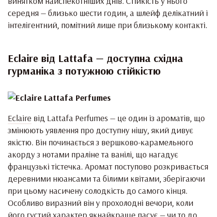
винятком найспекотніших днів. Стійкість у нього
середня — близько шести годин, а шлейф делікатний і
інтелігентний, помітний лише при близькому контакті.
Eclaire від Lattafa — доступна східна
гурманіка з потужною стійкістю
Eclaire
від Lattafa Perfumes — це один із ароматів, що
змінюють уявлення про доступну нішу, який дивує
якістю. Він починається з вершково-карамельного
акорду з нотами праліне та ванілі, що нагадує
французькі тістечка. Аромат поступово розкривається
деревними нюансами та білими квітами, зберігаючи
при цьому насичену солодкість до самого кінця.
Особливо виразний він у прохолодні вечори, коли
його густий характер якнайкраще пасує — чи то до