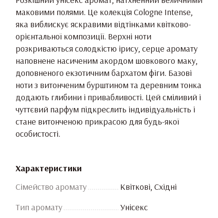
маковими полями. Це колекція Cologne Intense,
яка виблискує яскравими відтінками квітково-
орієнтальної композиції. Верхні ноти
розкриваються солодкістю ірису, серце аромату
наповнене насиченим акордом шовкового маку,
доповненого екзотичним бархатом фіги. Базові
ноти з витонченим бурштином та деревним тонка
додають глибини і привабливості. Цей сміливий і
чуттєвий парфум підкреслить індивідуальність і
стане витонченою прикрасою для будь-якої
особистості.
Характеристики
Сімейство аромату
Квіткові, Східні
Тип аромату
Унісекс