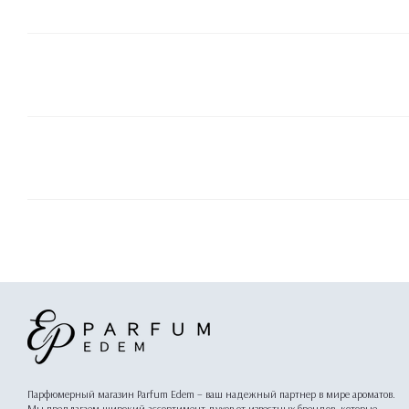
Парфюмерный магазин Parfum Edem – ваш надежный партнер в мире ароматов.
Мы предлагаем широкий ассортимент духов от известных брендов, которые