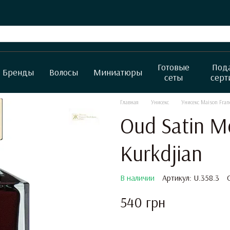
Готовые
Под
Бренды
Волосы
Миниатюры
сеты
серт
Главная
Унисекс
Унисекс Maison Fran
Oud Satin M
Kurkdjian
В наличии
Артикул: U.358.3
540 грн