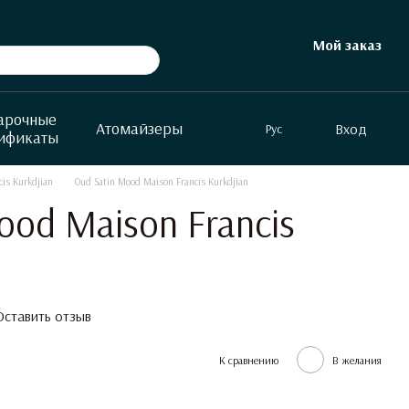
Мой заказ
арочные
Атомайзеры
Вход
Рус
ификаты
cis Kurkdjian
Oud Satin Mood Maison Francis Kurkdjian
ood Maison Francis
Оставить отзыв
К сравнению
В желания