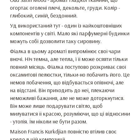
огортає оголені плечі, декольте, груди. Колір -
глибокий, синій, бездонний.
Уд використаний тут - один із найкоштовніших
компонентів у світі. Мало які парфумерні будинки
можуть собі дозволити таку сировину.
Фіалка в цьому ароматі випромінює свої чари
вночі. Ніч темна, але тепла, і її може осяяти тільки
повний місяць. Фіалка поступово розкриває свої
оксамитові пелюстки, тільки-но побачить його. Це
немов побачення, що відбувається опівночі, але
на відстані. Він приходить до неї, плекаючи
неможливі бажання, але не може доторкнутися.
Він може лише подарувати світло, щоб
милуватися її красою, розуміючи, що ці відносини
- утопія. Їм ніколи не бути разом.
Maison Francis Kurkdjian повністю втілив своє
кредо в цій композиції.