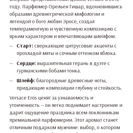
году. Парфюмер Орельен Гишар, вдохновившись
образами древнегреческой мифологии и
легендой о боге любви Эросе, создал
темпераментную и чувственную композицию с
ярким характером и впечатляющим шлейфом.
Старт:
сверкающие цитрусовые акценты с
прохладой мяты и сочным оттенком яблока.
Сердце:
выразительная герань в дуэте с
гурманскими бобами тонка.
Шлейф:
благородные древесные ноты,
придающие композиции глубину и стойкость.
Versace Eros ценят за узнаваемость и
утонченность — он легко поднимает настроение и
дарит ощущение праздника всем поклонникам
премиальной парфюмерии. Этот аромат станет
отличным подарком мужчине: выбор, о котором