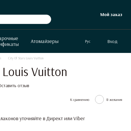
Мой заказ
арочные
Атомайзеры
Вход
Рус
ификаты
n
City Of Stars Louis Vuitton
 Louis Vuitton
Оставить отзыв
К сравнению
В желания
аконов уточняйте в Директ или Viber