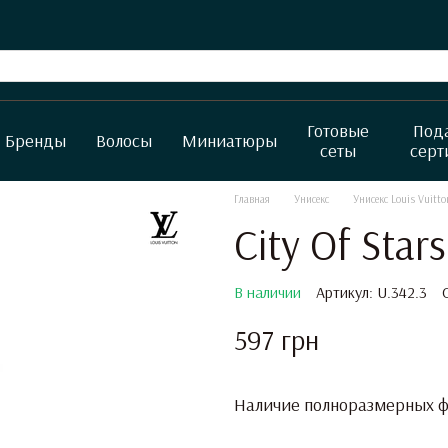
Готовые
Под
Бренды
Волосы
Миниатюры
сеты
серт
Главная
Унисекс
Унисекс Louis Vuitto
City Of Stars
В наличии
Артикул: U.342.3
597 грн
Наличие полноразмерных фл