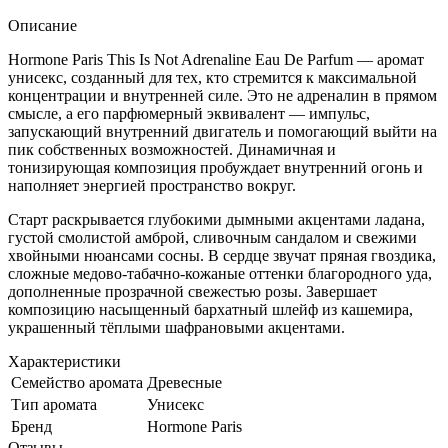
Описание
Hormone Paris This Is Not Adrenaline Eau De Parfum — аромат
унисекс, созданный для тех, кто стремится к максимальной
концентрации и внутренней силе. Это не адреналин в прямом
смысле, а его парфюмерный эквивалент — импульс,
запускающий внутренний двигатель и помогающий выйти на
пик собственных возможностей. Динамичная и
тонизирующая композиция пробуждает внутренний огонь и
наполняет энергией пространство вокруг.
Старт раскрывается глубокими дымными акцентами ладана,
густой смолистой амброй, сливочным сандалом и свежими
хвойными нюансами сосны. В сердце звучат пряная гвоздика,
сложные медово-табачно-кожаные оттенки благородного уда,
дополненные прозрачной свежестью розы. Завершает
композицию насыщенный бархатный шлейф из кашемира,
украшенный тёплыми шафрановыми акцентами.
Характеристики
Семейство аромата
Древесные
Тип аромата
Унисекс
Бренд
Hormone Paris
Отзывы