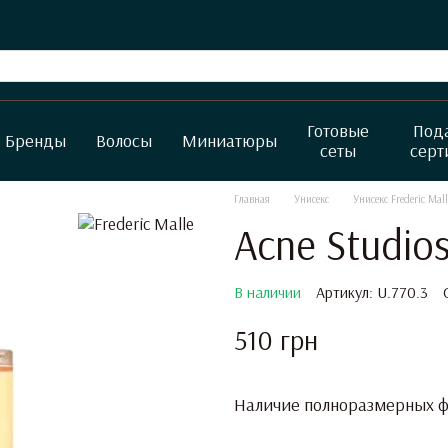
Готовые
Под
Бренды
Волосы
Миниатюры
сеты
серт
Главная
Унисекс
Унисекс Frederic Mall
Acne Studios
В наличии
Артикул: U.770.3
510 грн
Наличие полноразмерных фл