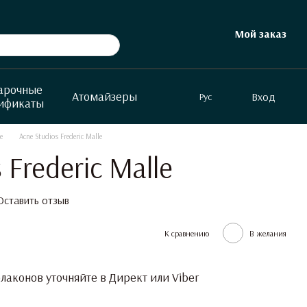
Мой заказ
арочные
Атомайзеры
Вход
Рус
ификаты
e
Acne Studios Frederic Malle
 Frederic Malle
Оставить отзыв
К сравнению
В желания
аконов уточняйте в Директ или Viber