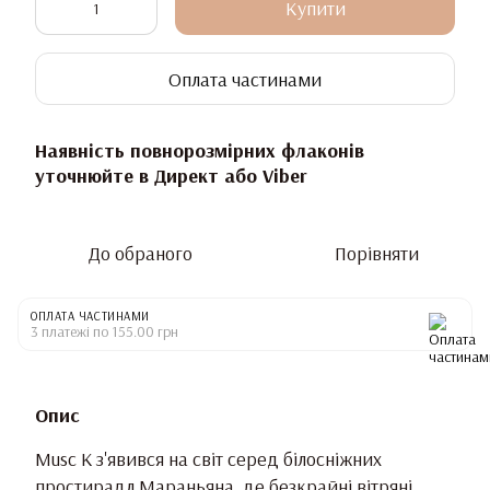
Купити
Оплата частинами
Наявність повнорозмірних флаконів
уточнюйте в Директ або Viber
До обраного
Порівняти
ОПЛАТА ЧАСТИНАМИ
3 платежі по 155.00 грн
Опис
Musc K з'явився на світ серед білосніжних
простирадл Мараньяна, де безкрайні вітряні