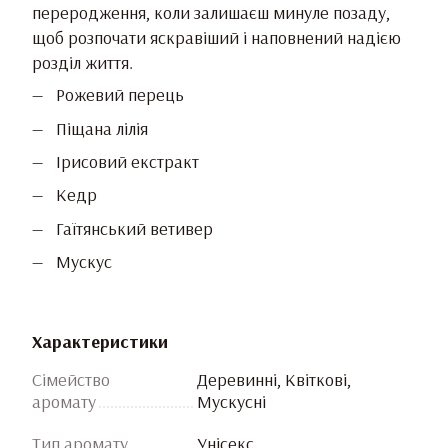
переродження, коли залишаєш минуле позаду,
щоб розпочати яскравіший і наповнений надією
розділ життя.
Рожевий перець
Піщана лілія
Ірисовий екстракт
Кедр
Гаїтянський ветивер
Мускус
Характеристики
Сімейство
Деревинні, Квіткові,
аромату
Мускусні
Тип аромату
Унісекс