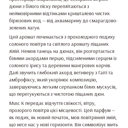
дюни з білого піску переплітаються з
неймовірними відтінками кришталево чистих
бірюзових вод — від аквамарину до смарагдово-
зелених лагун.
Цей аромат починається з прохолодного подиху
солоного повітря та світлого аромату піщаних
лілій. Немов танець на дюнах, він розгортається
білими акордами перцю, підсиленими серцем із
солоного ірису та деревини мангрових корчів.
Далі звучить глибокий акорд ветиверу з Гаїті та
амброфіксу, який укорінює композицію,
завершуючись легким серпанком білих мускусів,
що перегукуються з чистотою піщаних дюн.
Musc K передає відчуття свіжості, вітру,
прозорого повітря цієї місцевості. Цей парфум —
як подих, як новий початок, мов повітряний змій,
що несе нас у нові горизонти. Він символізує мить