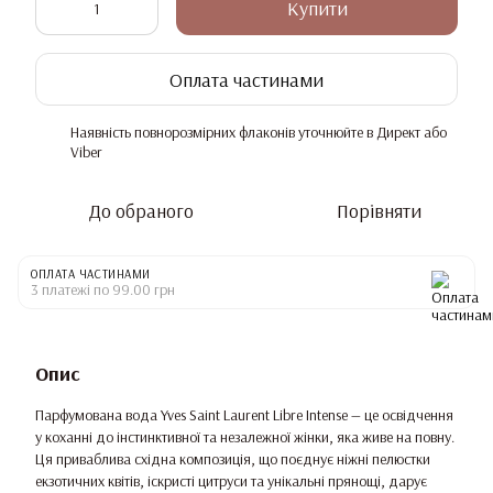
Купити
Оплата частинами
Наявність повнорозмірних флаконів уточнюйте в Директ або
%
Viber
До обраного
Порівняти
ОПЛАТА ЧАСТИНАМИ
3 платежі по 99.00 грн
Опис
Парфумована вода Yves Saint Laurent Libre Intense — це освідчення
у коханні до інстинктивної та незалежної жінки, яка живе на повну.
Ця приваблива східна композиція, що поєднує ніжні пелюстки
екзотичних квітів, іскристі цитруси та унікальні прянощі, дарує