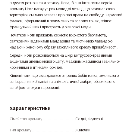
відчуття розкоші та достатку. Нова, більш інтенсивна версія
аромату Libre нагадує рик молодої левиці, що захищає свою
територію і сміливо заявляє про свої права на свободу. Фірмовий
флакон, оформлений в полум'яних та золотих тонах, втілює
французький шик і пристрасть до високої моди.
Початкові ноти вражають свіжістю іскристого бергамота,
святковими відтінками мандарина та містичною лавандою,
надаючи жіночому образу захопливого ореолу привабливості.
Середні ноти розкриваються на шкірі цитрусово-трав'яними
акцентами апельсинового цвіту, медовим жасмином і ванільно-
коричними відтінками орхідеї.
Кінцеві ноти, що складаються з пряних бобів тонка, землистого
ветівера, п'янкої ванілі та анімалістичної амбри, обволікають
шлейфом спокуси та розкоші.
Характеристики
Сімейство аромату
Східні, Фужерні
Тип аромату
Жіночий