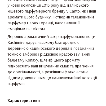
у новій композиції 2015 року від італійського
нішевого парфумерного бренду V Canto. Як і інші
аромати цього будинку, її створив талановитий
парфумер Паоло Теренці, наповнивши її
емоціями та змістом.
Деревно-ароматичний флер парфумованої води
Kashimire дарує насолоду благородною
деревиною кашмірського дерева в поєднанні з
томною амброю і рідкісною красою звучання
бальзаму Копаху. Шлейф цього аромату
підкреслить ваш вишуканий смак та прагнення
до оригінальності, а розкішний флакон стане
гідним доповненням до найвишуканішої колекції
парфумів.
Характеристики