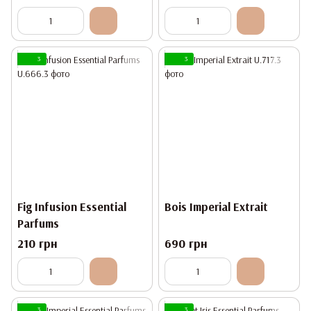
3
3
Fig Infusion Essential
Bois Imperial Extrait
Parfums
210 грн
690 грн
3
3