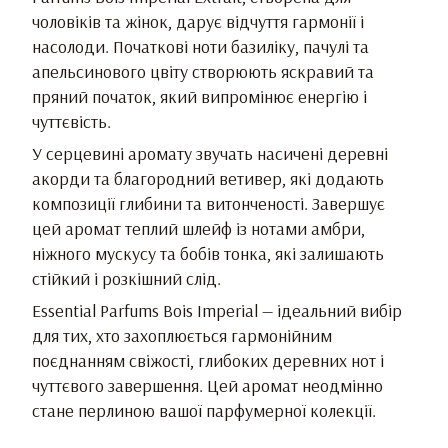
чоловіків та жінок, дарує відчуття гармонії і
насолоди. Початкові ноти базиліку, пачулі та
апельсинового цвіту створюють яскравий та
пряний початок, який випромінює енергію і
чуттєвість.
У серцевині аромату звучать насичені деревні
акорди та благородний ветивер, які додають
композиції глибини та витонченості. Завершує
цей аромат теплий шлейф із нотами амбри,
ніжного мускусу та бобів тонка, які залишають
стійкий і розкішний слід.
Essential Parfums Bois Imperial — ідеальний вибір
для тих, хто захоплюється гармонійним
поєднанням свіжості, глибоких деревних нот і
чуттєвого завершення. Цей аромат неодмінно
стане перлиною вашої парфумерної колекції.