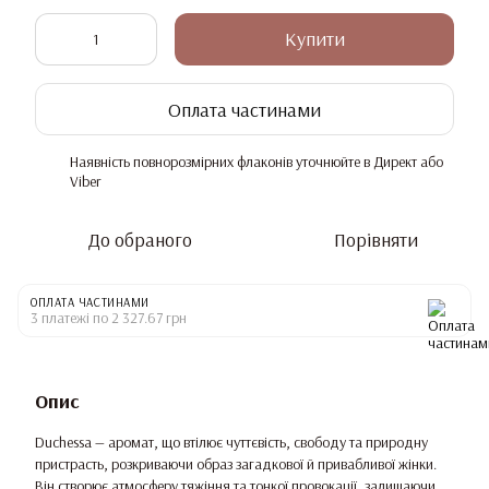
Купити
Оплата частинами
Наявність повнорозмірних флаконів уточнюйте в Директ або
%
Viber
До обраного
Порівняти
ОПЛАТА ЧАСТИНАМИ
3 платежі по 2 327.67 грн
Опис
Duchessa — аромат, що втілює чуттєвість, свободу та природну
пристрасть, розкриваючи образ загадкової й привабливої жінки.
Він створює атмосферу тяжіння та тонкої провокації, залишаючи