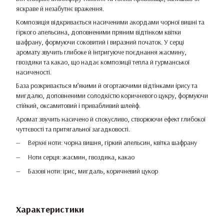
яскраве й незабутнє враження.
Композиція відкривається насиченими акордами чорної вишні та
гіркого апельсина, доповненими пряним відтінком квітки
шафрану, формуючи соковитий і виразний початок. У серці
аромату звучить глибоке й інтригуюче поєднання жасмину,
гвоздики та какао, що надає композиції тепла й гурманської
насиченості.
База розкривається м’якими й огортаючими відтінками ірису та
мигдалю, доповненими солодкістю коричневого цукру, формуючи
стійкий, оксамитовий і привабливий шлейф.
Аромат звучить насичено й спокусливо, створюючи ефект глибокої
чуттєвості та притягальної загадковості.
Верхні ноти: чорна вишня, гіркий апельсин, квітка шафрану
Ноти серця: жасмин, гвоздика, какао
Базові ноти: ірис, мигдаль, коричневий цукор
Характеристики