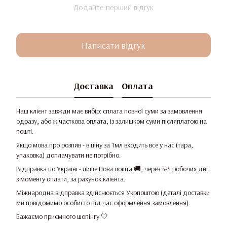
Додайте перший відгук
Написати відгук
Доставка
Оплата
Наш клієнт завжди має вибір: сплата повної суми за замовлення
одразу, або ж часткова оплата, із залишком суми післяплатою на
пошті.
Якщо мова про розпив - в ціну за 1мл входить все у нас (тара,
упаковка) доплачувати не потрібно.
Відправка по Україні - лише Нова пошта 🚚, через 3-4 робочих дні
з моменту оплати, за рахунок клієнта.
Міжнародна відправка здійснюється Укрпоштою (деталі доставки
ми повідомимо особисто під час оформлення замовлення).
Бажаємо приємного шопінгу 🤍