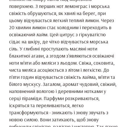
поверхнею. З перших нот лемонграс і морська
свіжість обрушуються, як хвилі на берег, при
цьому відчувається легкий теплий лимон. Через
20 хвилин лимон стає холодним і переходить в
освіжаючий лайм. Цей цитрус з гіркуватістю
сідає на шкіру, де чітко відчувається морська
сіль. У глибині проступають масляні ноти
блакитної агави, а згодом з'являються освіжаючі
ноти м'яти або меліси з льодом. Свіжа, соковита,
чиста меліса асоціюється з літом і легкістю. До
п'яти годин відчувається свіжість лайма, м'яти та
білого мускусу. Загалом, аромат чудовий, свіжий,
наповнений вологою і деревними нотками у
серці піраміди. Парфуми розкриваються,
іскряться та переливаються, легко
трансформуються - зникають і знову звучать з
новою силою. Вони затихають, щоб знову
вибухнути свіжістю, радістю і чистотою. Так пахне